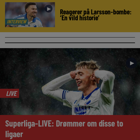
►
Reagerer på Larsson-bombe:
‘En vild historie’
INTERVIEW
►
LIVE
Superliga-LIVE: Drømmer om disse to
ligaer