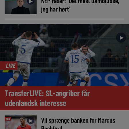
KEP raser: ‘Det mest uambitiøse,
►
jeg har hørt’
►
LIVE
TransferLIVE: SL-angriber får
udenlandsk interesse
Vil sprænge banken for Marcus
AVIS
►
Rashford