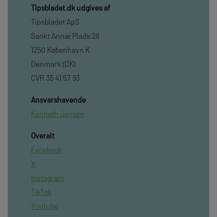
TIpsbladet.dk udgives af
Tipsbladet ApS
Sankt Annæ Plads 28
1250 København K
Denmark (DK)
CVR 35 41 57 93
Ansvarshavende
Kenneth Jensen
Overalt
Facebook
X
Instagram
TikTok
Youtube