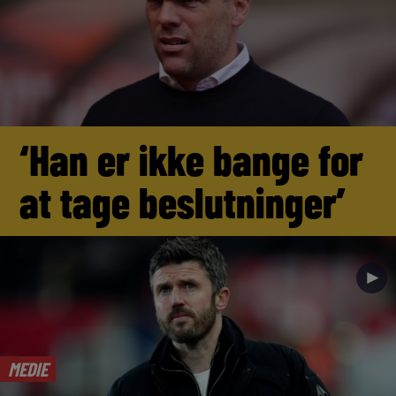
‘Han er ikke bange for
at tage beslutninger’
►
MEDIE