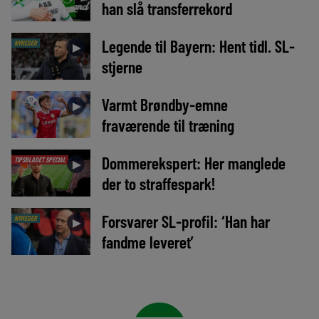
han slå transferrekord
Legende til Bayern: Hent tidl. SL-
NYHEDER
►
stjerne
Varmt Brøndby-emne
►
fraværende til træning
Dommerekspert: Her manglede
TIPSBLADET SPECIAL
►
der to straffespark!
Forsvarer SL-profil: ‘Han har
NYHEDER
►
fandme leveret’