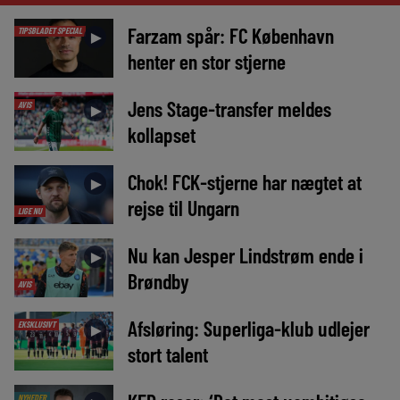
Farzam spår: FC København
TIPSBLADET SPECIAL
►
henter en stor stjerne
Jens Stage-transfer meldes
AVIS
►
kollapset
Chok! FCK-stjerne har nægtet at
►
rejse til Ungarn
LIGE NU
Nu kan Jesper Lindstrøm ende i
►
Brøndby
AVIS
Afsløring: Superliga-klub udlejer
EKSKLUSIVT
►
stort talent
NYHEDER