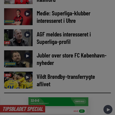
Medie: Superliga-klubber
►
interesseret i Uhre
NYHEDER
AGF meldes interesseret i
►
Superliga-profil
AVIS
Jubler over store FC København-
►
nyheder
INTERVIEW
Vildt Brøndby-transferrygte
MEDIE
►
aflivet
TIPSBLADET SPECIAL
►