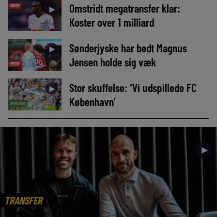
Omstridt megatransfer klar:
MEDIE
►
Koster over 1 milliard
Sønderjyske har bedt Magnus
►
Jensen holde sig væk
MEDIE
Stor skuffelse: ‘Vi udspillede FC
►
København’
NYHEDER
►
TRANSFER