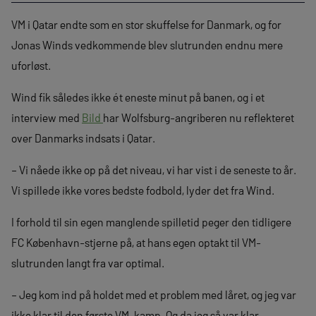
VM i Qatar endte som en stor skuffelse for Danmark, og for
Jonas Winds vedkommende blev slutrunden endnu mere
uforløst.
Wind fik således ikke ét eneste minut på banen, og i et
interview med
Bild
har Wolfsburg-angriberen nu reflekteret
over Danmarks indsats i Qatar.
– Vi nåede ikke op på det niveau, vi har vist i de seneste to år.
Vi spillede ikke vores bedste fodbold, lyder det fra Wind.
I forhold til sin egen manglende spilletid peger den tidligere
FC København-stjerne på, at hans egen optakt til VM-
slutrunden langt fra var optimal.
– Jeg kom ind på holdet med et problem med låret, og jeg var
ikke klar til den første VM-kamp. Og da jeg så var klar,