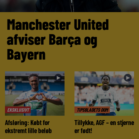
Manchester United
afviser Barça og
Bayern
►
►
EKSKLUSIVT
TIPSBLADETS DOM
Afsløring: Købt for
Tillykke, AGF – en stjerne
ekstremt lille beløb
er født!