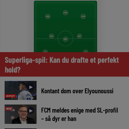
Superliga-spil: Kan du drafte et perfekt
hold?
►
Kontant dom over Elyounoussi
EKSPERT
FCM meldes enige med SL-profil
MEDIE
►
– så dyr er han