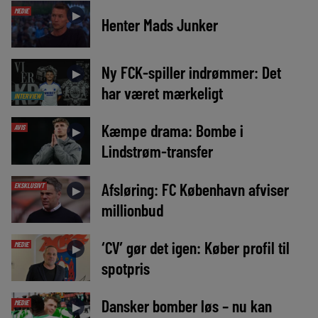
MEDIE
►
Henter Mads Junker
Ny FCK-spiller indrømmer: Det
►
har været mærkeligt
INTERVIEW
Kæmpe drama: Bombe i
AVIS
►
Lindstrøm-transfer
Afsløring: FC København afviser
EKSKLUSIVT
►
millionbud
‘CV’ gør det igen: Køber profil til
MEDIE
►
spotpris
Dansker bomber løs – nu kan
MEDIE
►