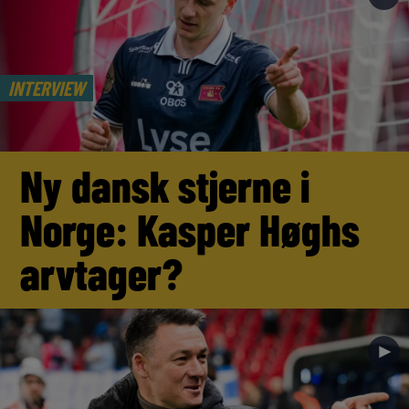
INTERVIEW
Ny dansk stjerne i
Norge: Kasper Høghs
arvtager?
►