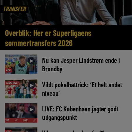
TRANSFER
Overblik: Her er Superligaens
sommertransfers 2026
Nu kan Jesper Lindstrøm ende i
►
Brøndby
AVIS
Vildt pokalhattrick: ‘Et helt andet
EKSKLUSIVT
►
niveau’
LIVE: FC København jagter godt
►
udgangspunkt
/
LIVE
//
LIVE
//
LIVE
//
LIVE
//
LIVE
//
LIVE
//
LIVE
//
AVIS