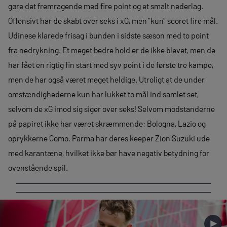
gøre det fremragende med fire point og et smalt nederlag.
Offensivt har de skabt over seks i xG, men ”kun” scoret fire mål.
Udinese klarede frisag i bunden i sidste sæson med to point
fra nedrykning. Et meget bedre hold er de ikke blevet, men de
har fået en rigtig fin start med syv point i de første tre kampe,
men de har også været meget heldige. Utroligt at de under
omstændighederne kun har lukket to mål ind samlet set,
selvom de xG imod sig siger over seks! Selvom modstanderne
på papiret ikke har været skræmmende: Bologna, Lazio og
oprykkerne Como. Parma har deres keeper Zion Suzuki ude
med karantæne, hvilket ikke bør have negativ betydning for
ovenstående spil.
►