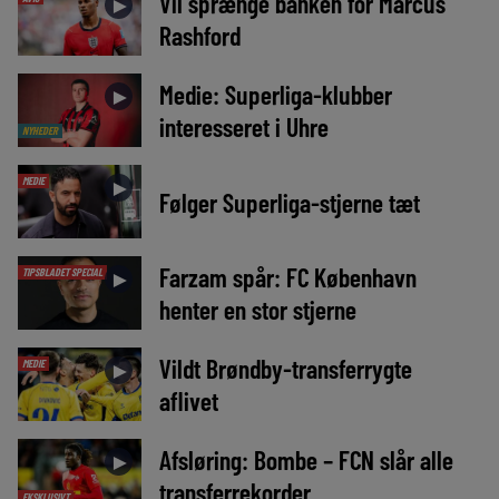
Vil sprænge banken for Marcus
►
Rashford
Medie: Superliga-klubber
►
interesseret i Uhre
NYHEDER
MEDIE
►
Følger Superliga-stjerne tæt
Farzam spår: FC København
TIPSBLADET SPECIAL
►
henter en stor stjerne
Vildt Brøndby-transferrygte
MEDIE
►
aflivet
Afsløring: Bombe – FCN slår alle
►
transferrekorder
EKSKLUSIVT