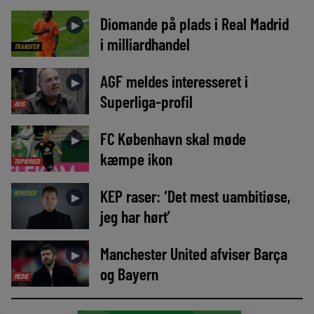
Diomande på plads i Real Madrid
►
i milliardhandel
TRANSFER
AGF meldes interesseret i
►
Superliga-profil
AVIS
FC København skal møde
►
kæmpe ikon
TOPNYHED
KEP raser: ‘Det mest uambitiøse,
NYHEDER
►
jeg har hørt’
Manchester United afviser Barça
►
og Bayern
MEDIE