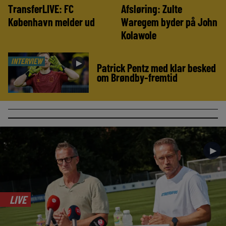
TransferLIVE: FC
Afsløring: Zulte
København melder ud
Waregem byder på John
Kolawole
INTERVIEW
►
Patrick Pentz med klar besked
om Brøndby-fremtid
►
LIVE