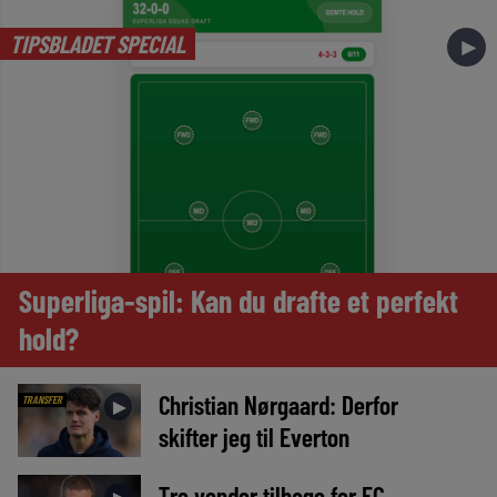
TIPSBLADET SPECIAL
►
Superliga-spil: Kan du drafte et perfekt
hold?
Christian Nørgaard: Derfor
TRANSFER
►
skifter jeg til Everton
Tre vender tilbage for FC