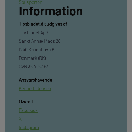
SpilXperten
Information
TIpsbladet.dk udgives af
Tipsbladet ApS
Sankt Annæ Plads 28
1250 København K
Denmark (DK)
CVR 35 41 57 93
Ansvarshavende
Kenneth Jensen
Overalt
Facebook
X
Instagram