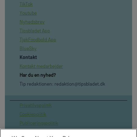
TikTok
Youtube
Nyhedsbrev
Tipsbladet App
TjekFoodbold App
BlueSky
Kontakt
Kontakt medarbejder
Har du en nyhed?
Tip redaktionen:
redaktion@tipsbladet.dk
Privatilvspolitik
Cookiepolitik
Publiceringspolitik
Vilkår for brug af sitet