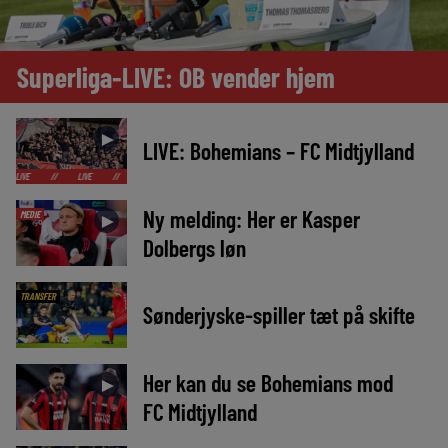
Superliga-LIVE: OB vender hjem
►
LIVE: Bohemians – FC Midtjylland
/
LIVE
//
LIVE
//
LIVE
//
LIVE
//
LIVE
//
LIVE
//
LIVE
//
Ny melding: Her er Kasper
MEDIE
►
Dolbergs løn
TRANSFER
Sønderjyske-spiller tæt på skifte
Her kan du se Bohemians mod
►
FC Midtjylland