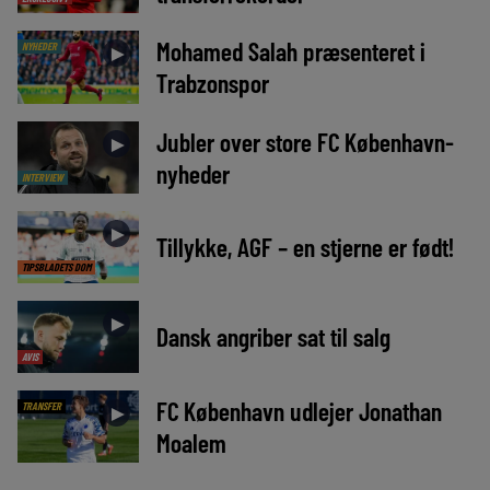
Mohamed Salah præsenteret i
NYHEDER
►
Trabzonspor
Jubler over store FC København-
►
nyheder
INTERVIEW
►
Tillykke, AGF – en stjerne er født!
TIPSBLADETS DOM
►
Dansk angriber sat til salg
AVIS
FC København udlejer Jonathan
TRANSFER
►
Moalem