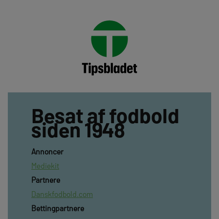
Besat af fodbold
siden 1948
Annoncer
Mediekit
Partnere
Danskfodbold.com
Bettingpartnere