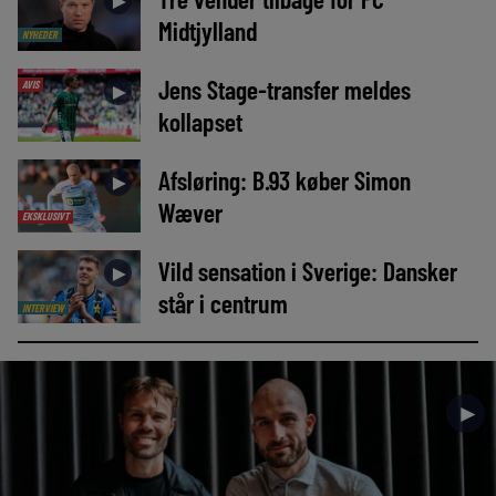
►
Midtjylland
NYHEDER
Jens Stage-transfer meldes
AVIS
►
kollapset
Afsløring: B.93 køber Simon
►
Wæver
EKSKLUSIVT
Vild sensation i Sverige: Dansker
►
står i centrum
INTERVIEW
►