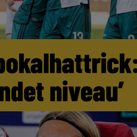
pokalhattrick:
andet niveau’