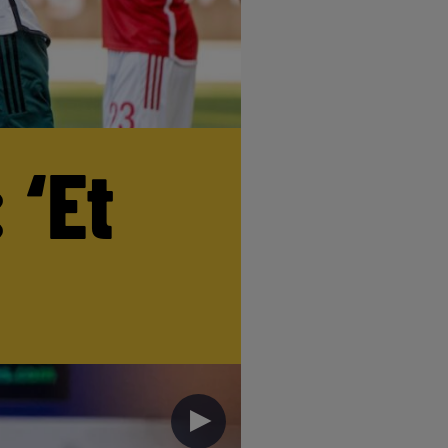
 ‘Et
►