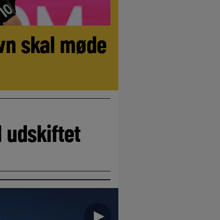
vn skal møde
 udskiftet
►