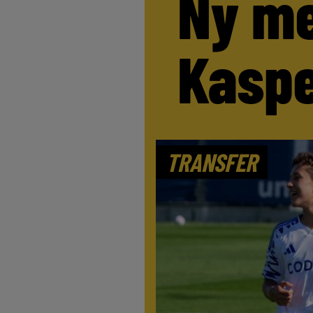
Ny me
Kaspe
TRANSFER