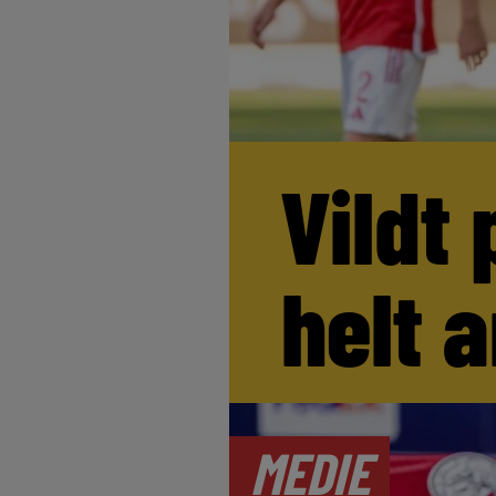
Vildt 
helt 
MEDIE