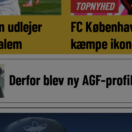
TOPNYHED
 udlejer
FC Københa
alem
kæmpe ikon
►
Derfor blev ny AGF-profil