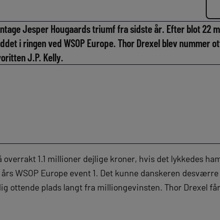
ntage Jesper Hougaards triumf fra sidste år. Efter blot 22 m
det i ringen ved WSOP Europe. Thor Drexel blev nummer ott
itten J.P. Kelly.
å overrakt 1.1 millioner dejlige kroner, hvis det lykkedes h
e års WSOP Europe event 1. Det kunne danskeren desværre 
g ottende plads langt fra milliongevinsten. Thor Drexel få