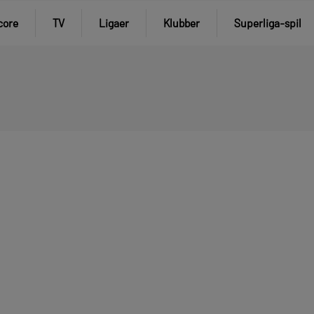
core
TV
Ligaer
Klubber
Superliga-spil