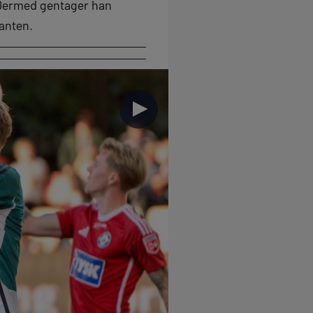
. Dermed gentager han
anten.
►