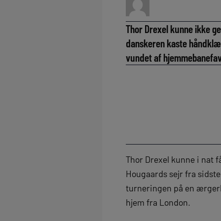
Thor Drexel kunne ikke ge
danskeren kaste håndklæd
vundet af hjemmebanefavor
Thor Drexel kunne i nat f
Hougaards sejr fra sidst
turneringen på en ærgerli
hjem fra London.