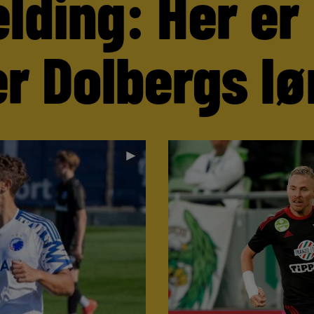
lding: Her er
r Dolbergs lø
►