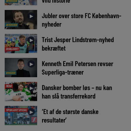
INTERVIEW
Jubler over store FC København-
►
nyheder
INTERVIEW
Trist Jesper Lindstrøm-nyhed
►
bekræftet
EKSKLUSIVT
Kenneth Emil Petersen revser
►
Superliga-træner
NYHEDER
Dansker bomber løs – nu kan
MEDIE
►
han slå transferrekord
‘Et af de største danske
TIPSBLADET SPECIAL
►
resultater’