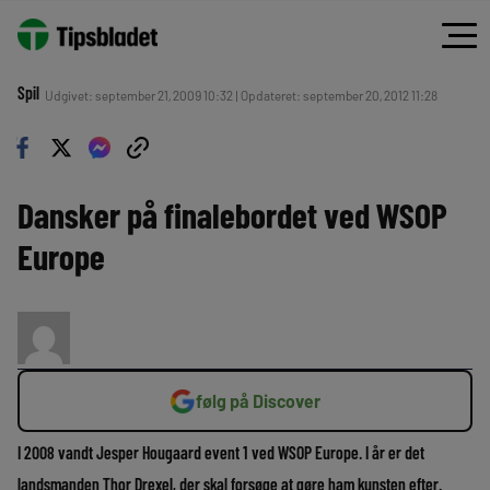
Spil
Udgivet: september 21, 2009 10:32 | Opdateret: september 20, 2012 11:28
Dansker på finalebordet ved WSOP
Europe
følg på Discover
I 2008 vandt Jesper Hougaard event 1 ved WSOP Europe. I år er det
landsmanden Thor Drexel, der skal forsøge at gøre ham kunsten efter.