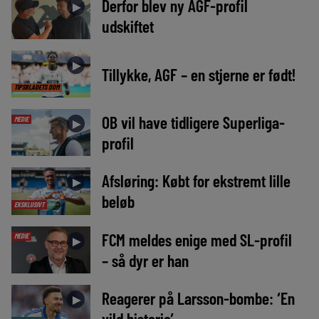
Derfor blev ny AGF-profil
►
udskiftet
►
Tillykke, AGF – en stjerne er født!
TIPSBLADETS DOM
OB vil have tidligere Superliga-
MEDIE
►
profil
Afsløring: Købt for ekstremt lille
►
beløb
EKSKLUSIVT
FCM meldes enige med SL-profil
MEDIE
►
– så dyr er han
Reagerer på Larsson-bombe: ‘En
►
vild historie’