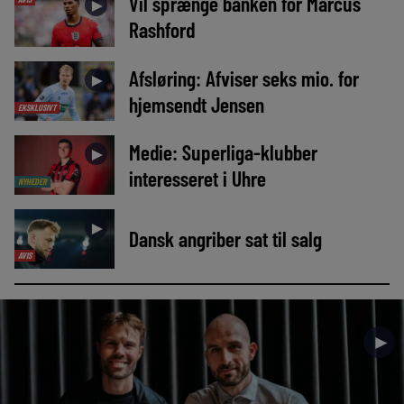
Vil sprænge banken for Marcus
►
Rashford
Afsløring: Afviser seks mio. for
►
hjemsendt Jensen
EKSKLUSIVT
Medie: Superliga-klubber
►
interesseret i Uhre
NYHEDER
►
Dansk angriber sat til salg
AVIS
►