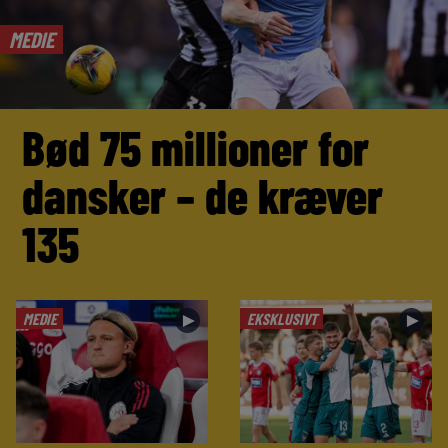
MEDIE
Bød 75 millioner for
dansker – de kræver
135
MEDIE
EKSKLUSIVT
►
►