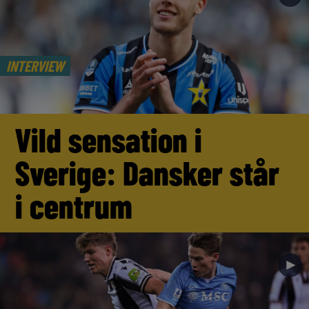
INTERVIEW
Vild sensation i
Sverige: Dansker står
i centrum
►