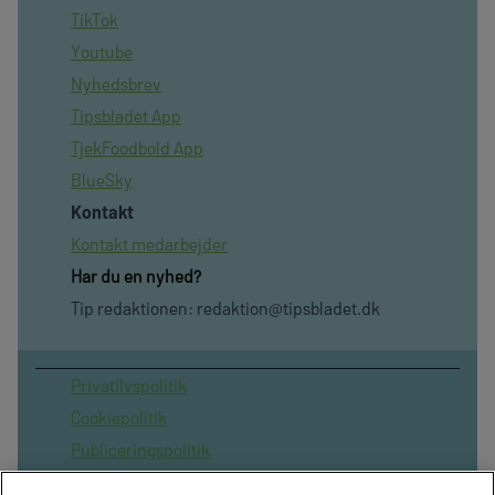
TikTok
Youtube
Nyhedsbrev
Tipsbladet App
TjekFoodbold App
BlueSky
Kontakt
Kontakt medarbejder
Har du en nyhed?
Tip redaktionen:
redaktion@tipsbladet.dk
Privatilvspolitik
Cookiepolitik
Publiceringspolitik
Vilkår for brug af sitet