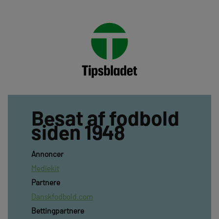
Besat af fodbold
siden 1948
Annoncer
Mediekit
Partnere
Danskfodbold.com
Bettingpartnere