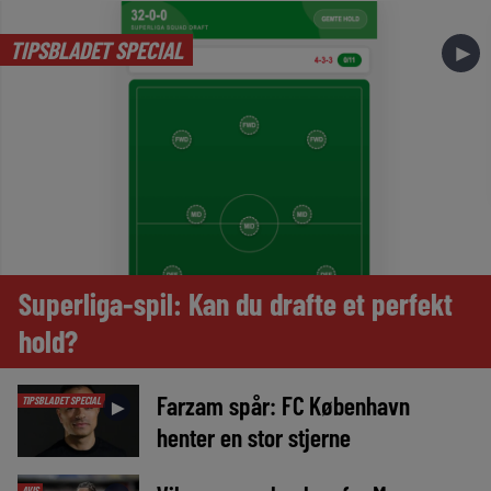
TIPSBLADET SPECIAL
►
Superliga-spil: Kan du drafte et perfekt
hold?
Farzam spår: FC København
TIPSBLADET SPECIAL
►
henter en stor stjerne
AVIS