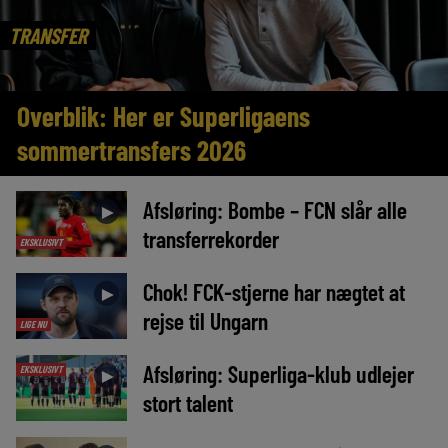
TRANSFER
Overblik: Her er Superligaens
sommertransfers 2026
Afsløring: Bombe – FCN slår alle
►
transferrekorder
EKSKLUSIVT
Chok! FCK-stjerne har nægtet at
►
rejse til Ungarn
LIGE NU
Afsløring: Superliga-klub udlejer
EKSKLUSIVT
►
stort talent