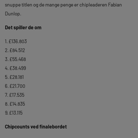
snuppe titlen og de mange penge er chipleaderen Fabian
Dunlop.
Det spiller de om
1. £136.803
2. £84.512
3. £55.468
4. £38.499
5. £28.181
6. £21.700
7. £17.535
8. £14.835
9. £13.115
Chipcounts ved finalebordet