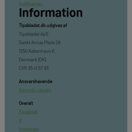
SpilXperten
Information
TIpsbladet.dk udgives af
Tipsbladet ApS
Sankt Annæ Plads 28
1250 København K
Denmark (DK)
CVR 35 41 57 93
Ansvarshavende
Kenneth Jensen
Overalt
Facebook
X
Instagram