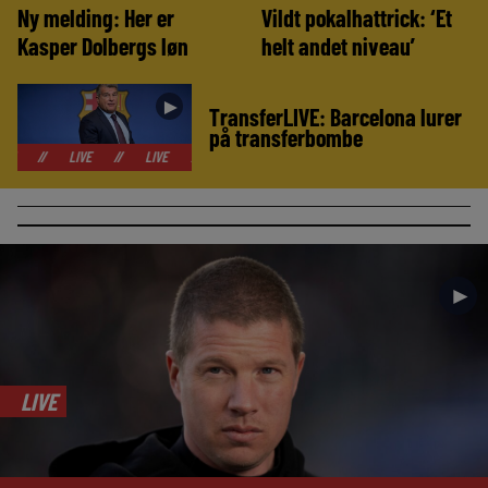
Ny melding: Her er
Vildt pokalhattrick: ‘Et
Kasper Dolbergs løn
helt andet niveau’
►
TransferLIVE: Barcelona lurer
på transferbombe
LIVE
//
LIVE
//
LIVE
//
LIVE
//
LIVE
//
LIVE
//
LIVE
►
LIVE