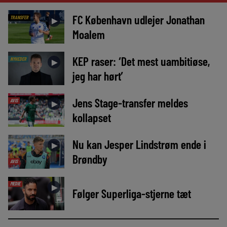
FC København udlejer Jonathan
TRANSFER
►
Moalem
KEP raser: ‘Det mest uambitiøse,
NYHEDER
►
jeg har hørt’
Jens Stage-transfer meldes
AVIS
►
kollapset
Nu kan Jesper Lindstrøm ende i
►
Brøndby
AVIS
MEDIE
►
Følger Superliga-stjerne tæt