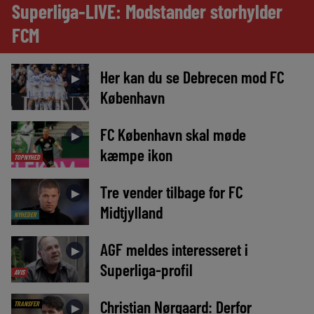
Superliga-LIVE: Modstander storhylder
FCM
Her kan du se Debrecen mod FC
►
København
FC København skal møde
►
kæmpe ikon
TOPNYHED
Tre vender tilbage for FC
►
Midtjylland
NYHEDER
AGF meldes interesseret i
►
Superliga-profil
AVIS
Christian Nørgaard: Derfor
TRANSFER
►