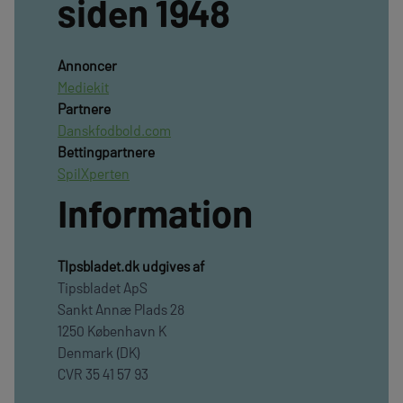
siden 1948
Annoncer
Mediekit
Partnere
Danskfodbold.com
Bettingpartnere
SpilXperten
Information
TIpsbladet.dk udgives af
Tipsbladet ApS
Sankt Annæ Plads 28
1250 København K
Denmark (DK)
CVR 35 41 57 93