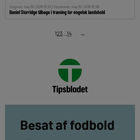
Udgivet: maj 30, 2016 15:52 | Opdateret: maj 30, 2016 15:56
Daniel Sturridge tilbage i træning for engelsk landshold
1
2
3
…
14
→
Besat af fodbold