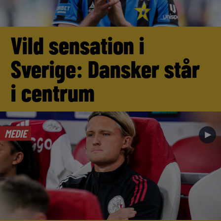
Vild sensation i
Sverige: Dansker står
i centrum
MEDIE
►