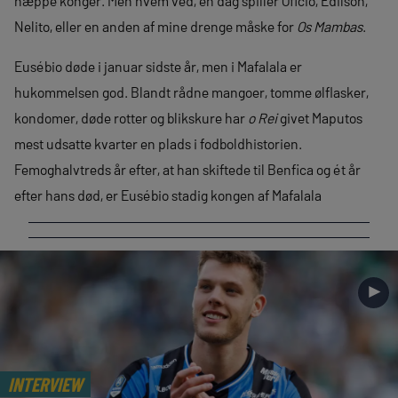
næppe konger. Men hvem ved, en dag spiller Oficio, Edilson,
Nelito, eller en anden af mine drenge måske for
Os Mambas
.
Eusébio døde i januar sidste år, men i Mafalala er
hukommelsen god. Blandt rådne mangoer, tomme ølflasker,
kondomer, døde rotter og blikskure har
o Rei
givet Maputos
mest udsatte kvarter en plads i fodboldhistorien.
Femoghalvtreds år efter, at han skiftede til Benfica og ét år
efter hans død, er Eusébio stadig kongen af Mafalala
►
INTERVIEW