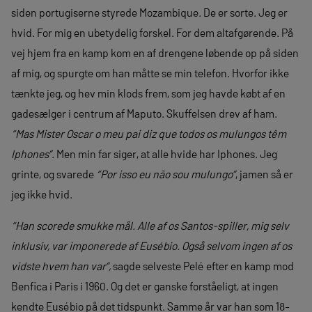
siden portugiserne styrede Mozambique. De er sorte. Jeg er
hvid. For mig en ubetydelig forskel. For dem altafgørende. På
vej hjem fra en kamp kom en af drengene løbende op på siden
af mig, og spurgte om han måtte se min telefon. Hvorfor ikke
tænkte jeg, og hev min klods frem, som jeg havde købt af en
gadesælger i centrum af Maputo. Skuffelsen drev af ham.
“Mas Mister Oscar o meu pai diz que todos os mulungos têm
Iphones”
. Men min far siger, at alle hvide har Iphones. Jeg
grinte, og svarede
“Por isso eu não sou mulungo”
, jamen så er
jeg ikke hvid.
“Han scorede smukke mål. Alle af os Santos-spiller, mig selv
inklusiv, var imponerede af Eusébio. Også selvom ingen af os
vidste hvem han var”,
sagde selveste Pelé efter en kamp mod
Benfica i Paris i 1960. Og det er ganske forståeligt, at ingen
kendte Eusébio på det tidspunkt. Samme år var han som 18-