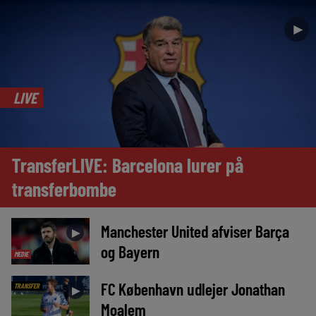
►
LIVE
TransferLIVE: Barcelona lurer på
transferbombe
Manchester United afviser Barça
►
og Bayern
MEDIE
FC København udlejer Jonathan
TRANSFER
►
Moalem