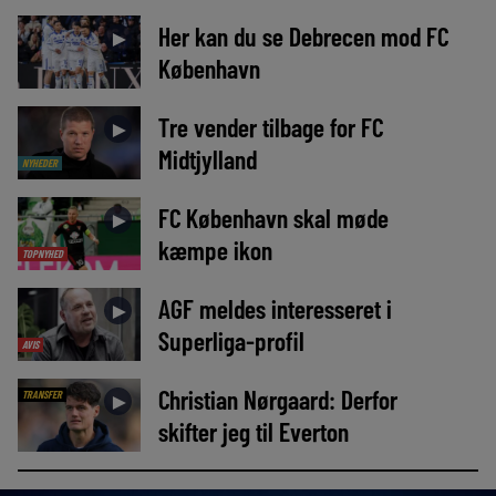
Her kan du se Debrecen mod FC
►
København
Tre vender tilbage for FC
►
Midtjylland
NYHEDER
FC København skal møde
►
kæmpe ikon
TOPNYHED
AGF meldes interesseret i
►
Superliga-profil
AVIS
Christian Nørgaard: Derfor
TRANSFER
►
skifter jeg til Everton