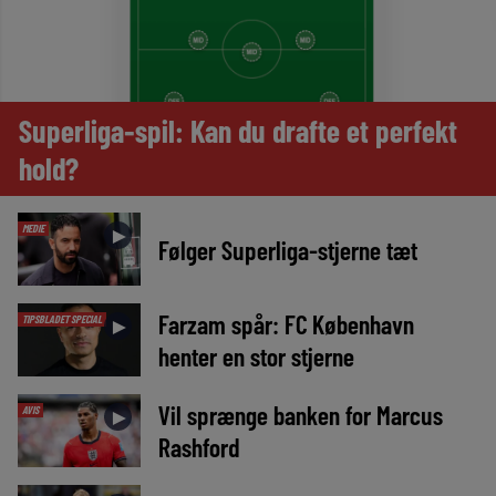
Superliga-spil: Kan du drafte et perfekt
hold?
MEDIE
►
Følger Superliga-stjerne tæt
Farzam spår: FC København
TIPSBLADET SPECIAL
►
henter en stor stjerne
Vil sprænge banken for Marcus
AVIS
►
Rashford