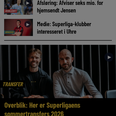
Afsløring: Afviser seks mio. for
►
hjemsendt Jensen
EKSKLUSIVT
Medie: Superliga-klubber
►
interesseret i Uhre
NYHEDER
►
TRANSFER
Overblik: Her er Superligaens
sommertransfers 2026