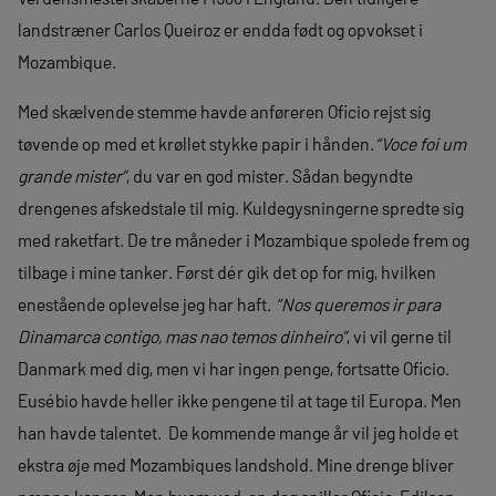
landstræner Carlos Queiroz er endda født og opvokset i
Mozambique.
Med skælvende stemme havde anføreren Oficio rejst sig
tøvende op med et krøllet stykke papir i hånden.
“Voce foi um
grande mister”
, du var en god mister. Sådan begyndte
drengenes afskedstale til mig. Kuldegysningerne spredte sig
med raketfart. De tre måneder i Mozambique spolede frem og
tilbage i mine tanker. Først dér gik det op for mig, hvilken
enestående oplevelse jeg har haft.
“Nos queremos ir para
Dinamarca contigo, mas nao temos dinheiro”
, vi vil gerne til
Danmark med dig, men vi har ingen penge, fortsatte Oficio.
Eusébio havde heller ikke pengene til at tage til Europa. Men
han havde talentet. De kommende mange år vil jeg holde et
ekstra øje med Mozambiques landshold. Mine drenge bliver