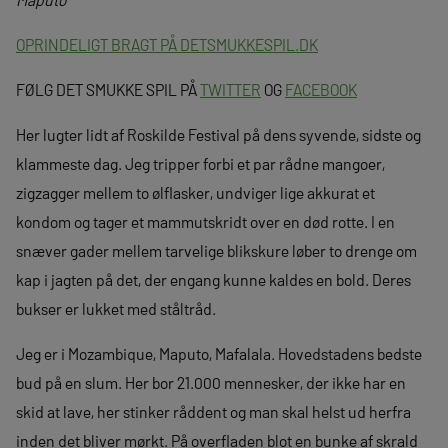
OPRINDELIGT BRAGT PÅ DETSMUKKESPIL.DK
FØLG DET SMUKKE SPIL PÅ
TWITTER
OG
FACEBOOK
Her lugter lidt af Roskilde Festival på dens syvende, sidste og
klammeste dag. Jeg tripper forbi et par rådne mangoer,
zigzagger mellem to ølflasker, undviger lige akkurat et
kondom og tager et mammutskridt over en død rotte. I en
snæver gader mellem tarvelige blikskure løber to drenge om
kap i jagten på det, der engang kunne kaldes en bold. Deres
bukser er lukket med ståltråd.
Jeg er i Mozambique, Maputo, Mafalala. Hovedstadens bedste
bud på en slum. Her bor 21.000 mennesker, der ikke har en
skid at lave, her stinker råddent og man skal helst ud herfra
inden det bliver mørkt. På overfladen blot en bunke af skrald