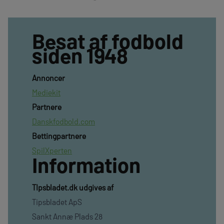
Besat af fodbold
siden 1948
Annoncer
Mediekit
Partnere
Danskfodbold.com
Bettingpartnere
SpilXperten
Information
TIpsbladet.dk udgives af
Tipsbladet ApS
Sankt Annæ Plads 28