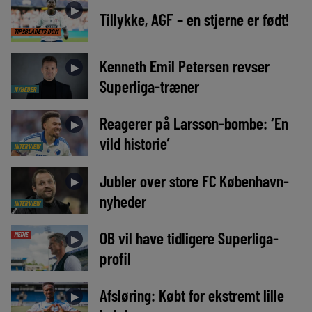
►
Tillykke, AGF – en stjerne er født!
TIPSBLADETS DOM
Kenneth Emil Petersen revser
►
Superliga-træner
NYHEDER
Reagerer på Larsson-bombe: ‘En
►
vild historie’
INTERVIEW
Jubler over store FC København-
►
nyheder
INTERVIEW
OB vil have tidligere Superliga-
MEDIE
►
profil
Afsløring: Købt for ekstremt lille
►