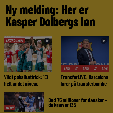
Ny melding: Her er
Kasper Dolbergs løn
EKSKLUSIVT
►
►
//
LIVE
//
LIVE
//
LIVE
//
LIVE
Vildt pokalhattrick: ‘Et
TransferLIVE: Barcelona
helt andet niveau’
lurer på transferbombe
►
Bød 75 millioner for dansker –
de kræver 135
MEDIE