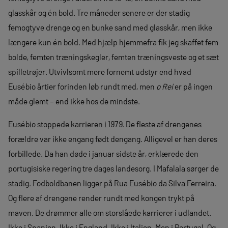
glasskår og én bold. Tre måneder senere er der stadig
femogtyve drenge og en bunke sand med glasskår, men ikke
længere kun én bold. Med hjælp hjemmefra fik jeg skaffet fem
bolde, femten træningskegler, femten træningsveste og et sæt
spilletrøjer. Utvivlsomt mere fornemt udstyr end hvad
Eusébio årtier forinden løb rundt med, men
o Rei
er på ingen
måde glemt – end ikke hos de mindste.
Eusébio stoppede karrieren i 1979. De fleste af drengenes
forældre var ikke engang født dengang. Alligevel er han deres
forbillede. Da han døde i januar sidste år, erklærede den
portugisiske regering tre dages landesorg. I Mafalala sørger de
stadig. Fodboldbanen ligger på Rua Eusébio da Silva Ferreira.
Og flere af drengene render rundt med kongen trykt på
maven. De drømmer alle om storslåede karrierer i udlandet.
Ikke i Spanien. Ikke i England. Ikke i Italien. Men i Portugal. Og