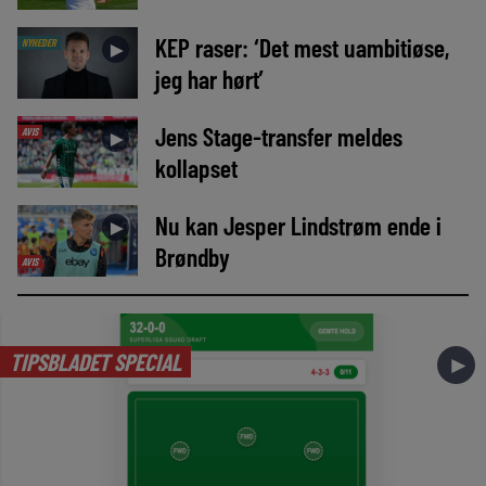
KEP raser: ‘Det mest uambitiøse,
NYHEDER
►
jeg har hørt’
Jens Stage-transfer meldes
AVIS
►
kollapset
Nu kan Jesper Lindstrøm ende i
►
Brøndby
AVIS
TIPSBLADET SPECIAL
►