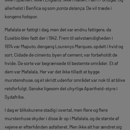
allerhelst i Benfica og som
ponta delança
. De vil træde i
kongens fodspor.
Mafalala er fattigt i dag, men det var endnu fattigere, da
Eusébio blev født der i 1942. Frem til selvstændigheden i
1974 var Maputo, dengang Lourenço Marques, opdelt i hvid og
sort. Cidade de cimento, byen af cement, var forbeholdt de
hvide. De sorte var begrænsede til bestemte områder. Et af
dem var Mafalala. Her var det ikke tilladt at bygge
murstenshuse, og ét skridt udenfor området var nok til at blive
retsforfulgt. Ganske ligesom det uhyrlige Apartheid-styre i
Sydafrika.
I dag er blikskurene stadig i overtal, men flere og flere
murstenhuse skyder i disse år op i Mafalala, og de største af
vejene er efterhånden asfalteret. Men ikke alt har ændret sig