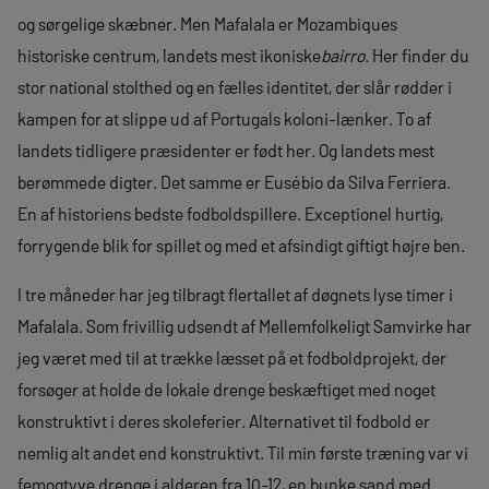
og sørgelige skæbner. Men Mafalala er Mozambiques
historiske centrum, landets mest ikoniske
bairro
. Her finder du
stor national stolthed og en fælles identitet, der slår rødder i
kampen for at slippe ud af Portugals koloni-lænker. To af
landets tidligere præsidenter er født her. Og landets mest
berømmede digter. Det samme er Eusébio da Silva Ferriera.
En af historiens bedste fodboldspillere. Exceptionel hurtig,
forrygende blik for spillet og med et afsindigt giftigt højre ben.
I tre måneder har jeg tilbragt flertallet af døgnets lyse timer i
Mafalala. Som frivillig udsendt af Mellemfolkeligt Samvirke har
jeg været med til at trække læsset på et fodboldprojekt, der
forsøger at holde de lokale drenge beskæftiget med noget
konstruktivt i deres skoleferier. Alternativet til fodbold er
nemlig alt andet end konstruktivt. Til min første træning var vi
femogtyve drenge i alderen fra 10-12, en bunke sand med