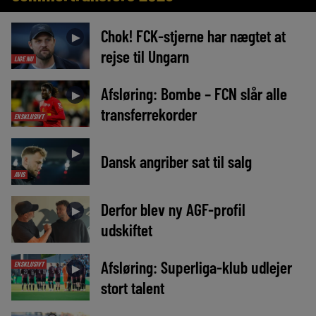
Chok! FCK-stjerne har nægtet at
►
rejse til Ungarn
LIGE NU
Afsløring: Bombe – FCN slår alle
►
transferrekorder
EKSKLUSIVT
►
Dansk angriber sat til salg
AVIS
Derfor blev ny AGF-profil
►
udskiftet
Afsløring: Superliga-klub udlejer
EKSKLUSIVT
►
stort talent