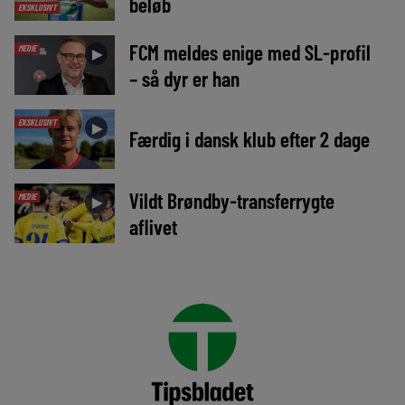
beløb
EKSKLUSIVT
FCM meldes enige med SL-profil
MEDIE
►
– så dyr er han
EKSKLUSIVT
►
Færdig i dansk klub efter 2 dage
Vildt Brøndby-transferrygte
MEDIE
►
aflivet