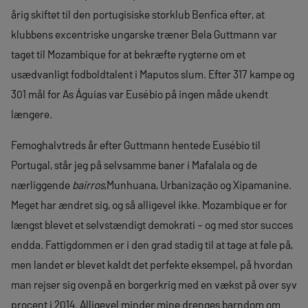
årig skiftet til den portugisiske storklub Benfica efter, at
klubbens excentriske ungarske træner Bela Guttmann var
taget til Mozambique for at bekræfte rygterne om et
usædvanligt fodboldtalent i Maputos slum. Efter 317 kampe og
301 mål for As Águias var Eusébio på ingen måde ukendt
længere.
Femoghalvtreds år efter Guttmann hentede Eusébio til
Portugal, står jeg på selvsamme baner i Mafalala og de
nærliggende
bairros
,Munhuana, Urbanização og Xipamanine.
Meget har ændret sig, og så alligevel ikke. Mozambique er for
længst blevet et selvstændigt demokrati – og med stor succes
endda. Fattigdommen er i den grad stadig til at tage at føle på,
men landet er blevet kaldt det perfekte eksempel, på hvordan
man rejser sig ovenpå en borgerkrig med en vækst på over syv
procent i 2014. Alligevel minder mine drenges barndom om