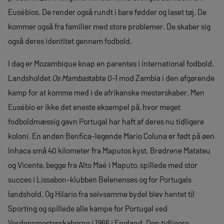
Eusébios. De render også rundt i bare fødder og laset tøj. De
kommer også fra familier med store problemer. De skaber sig
også deres identitet gennem fodbold.
I dag er Mozambique knap en parentes i international fodbold.
Landsholdet
Os Mambas
tabte 0-1 mod Zambia i den afgørende
kamp for at komme med i de afrikanske mesterskaber. Men
Eusébio er ikke det eneste eksempel på, hvor meget
fodboldmæssig gavn Portugal har haft af deres nu tidligere
koloni. En anden Benfica-legende Mario Coluna er født på øen
Inhaca små 40 kilometer fra Maputos kyst. Brødrene Matateu
og Vicente, begge fra Alto Maé i Maputo, spillede med stor
succes i Lissabon-klubben Belenenses og for Portugals
landshold. Og Hilario fra selvsamme bydel blev hentet til
Sporting og spillede alle kampe for Portugal ved
Verdensmesterskaberne i 1966 i England. Den tidligere