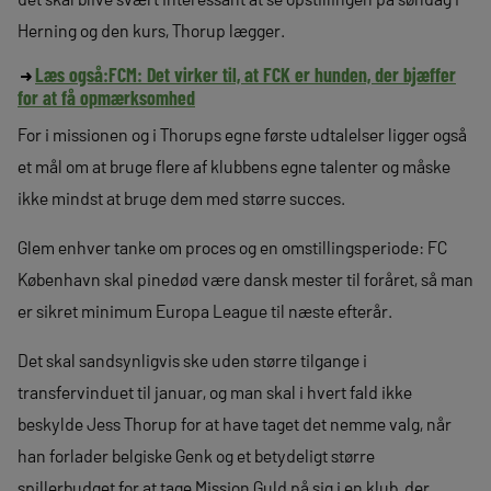
Herning og den kurs, Thorup lægger.
Læs også:
FCM: Det virker til, at FCK er hunden, der bjæffer
for at få opmærksomhed
For i missionen og i Thorups egne første udtalelser ligger også
et mål om at bruge flere af klubbens egne talenter og måske
ikke mindst at bruge dem med større succes.
Glem enhver tanke om proces og en omstillingsperiode: FC
København skal pinedød være dansk mester til foråret, så man
er sikret minimum Europa League til næste efterår.
Det skal sandsynligvis ske uden større tilgange i
transfervinduet til januar, og man skal i hvert fald ikke
beskylde Jess Thorup for at have taget det nemme valg, når
han forlader belgiske Genk og et betydeligt større
spillerbudget for at tage Mission Guld på sig i en klub, der