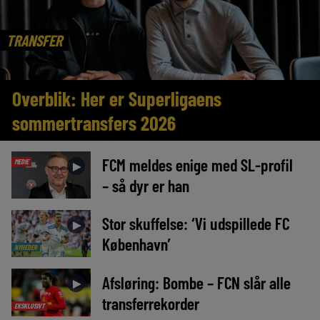
TRANSFER
Overblik: Her er Superligaens
sommertransfers 2026
FCM meldes enige med SL-profil
MEDIE
►
– så dyr er han
Stor skuffelse: ‘Vi udspillede FC
►
København’
NYHEDER
Afsløring: Bombe – FCN slår alle
►
transferrekorder
EKSKLUSIVT