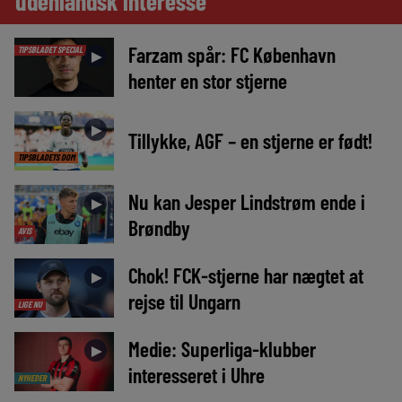
udenlandsk interesse
Farzam spår: FC København
TIPSBLADET SPECIAL
►
henter en stor stjerne
►
Tillykke, AGF – en stjerne er født!
TIPSBLADETS DOM
Nu kan Jesper Lindstrøm ende i
►
Brøndby
AVIS
Chok! FCK-stjerne har nægtet at
►
rejse til Ungarn
LIGE NU
Medie: Superliga-klubber
►
interesseret i Uhre
NYHEDER