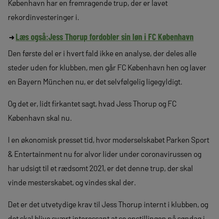
København har en fremragende trup, der er lavet
rekordinvesteringer i.
Læs også:
Jess Thorup fordobler sin løn i FC København
Den første del er i hvert fald ikke en analyse, der deles alle
steder uden for klubben, men går FC København hen og laver
en Bayern München nu, er det selvfølgelig ligegyldigt.
Og det er, lidt firkantet sagt, hvad Jess Thorup og FC
København skal nu.
I en økonomisk presset tid, hvor moderselskabet Parken Sport
& Entertainment nu for alvor lider under coronavirussen og
har udsigt til et rædsomt 2021, er det denne trup, der skal
vinde mesterskabet, og vindes skal der.
Det er det utvetydige krav til Jess Thorup internt i klubben, og
det skal blive svært interessant at se opstillingen på søndag i