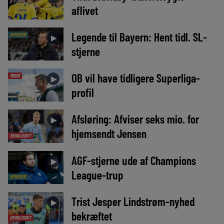
aflivet
Legende til Bayern: Hent tidl. SL-
NYHEDER
►
stjerne
OB vil have tidligere Superliga-
MEDIE
►
profil
Afsløring: Afviser seks mio. for
►
hjemsendt Jensen
EKSKLUSIVT
AGF-stjerne ude af Champions
►
League-trup
NYHEDER
Trist Jesper Lindstrøm-nyhed
►
bekræftet
EKSKLUSIVT