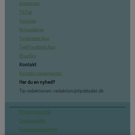
Instagram
TikTok
Youtube
Nyhedsbrev
Tipsbladet App
TjekFoodbold App
BlueSky
Kontakt
Kontakt medarbejder
Har du en nyhed?
Tip redaktionen:
redaktion@tipsbladet.dk
Privatilvspolitik
Cookiepolitik
Publiceringspolitik