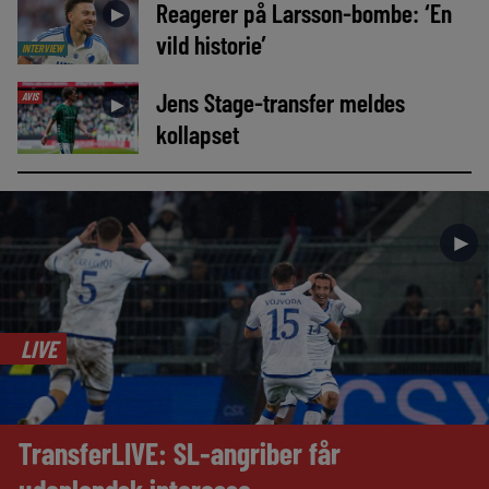
Reagerer på Larsson-bombe: ‘En
►
vild historie’
INTERVIEW
Jens Stage-transfer meldes
AVIS
►
kollapset
►
LIVE
TransferLIVE: SL-angriber får