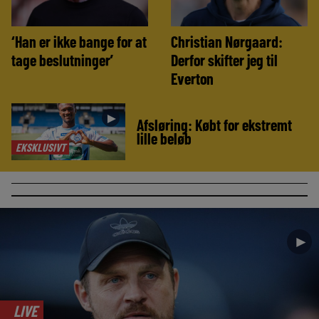
‘Han er ikke bange for at
Christian Nørgaard:
tage beslutninger’
Derfor skifter jeg til
Everton
►
Afsløring: Købt for ekstremt
lille beløb
EKSKLUSIVT
►
LIVE