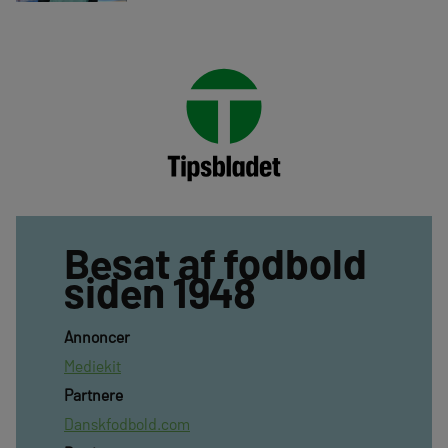
Besat af fodbold
siden 1948
Annoncer
Mediekit
Partnere
Danskfodbold.com