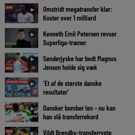
Omstridt megatransfer klar:
MEDIE
►
Koster over 1 milliard
Kenneth Emil Petersen revser
►
Superliga-træner
NYHEDER
Sønderjyske har bedt Magnus
►
Jensen holde sig væk
MEDIE
‘Et af de største danske
TIPSBLADET SPECIAL
►
resultater’
Dansker bomber løs – nu kan
MEDIE
►
han slå transferrekord
Vildt Brøndby-transferrygte
MEDIE
►