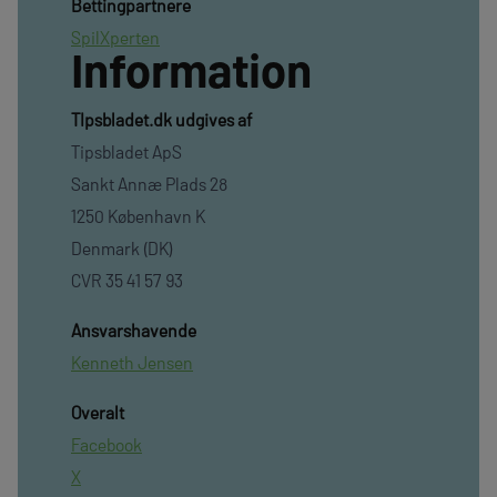
Bettingpartnere
SpilXperten
Information
TIpsbladet.dk udgives af
Tipsbladet ApS
Sankt Annæ Plads 28
1250 København K
Denmark (DK)
CVR 35 41 57 93
Ansvarshavende
Kenneth Jensen
Overalt
Facebook
X