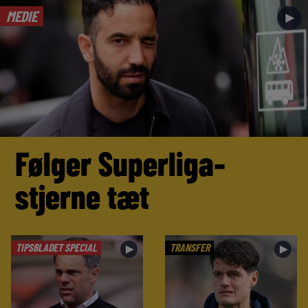
MEDIE
►
Følger Superliga-
stjerne tæt
TIPSBLADET SPECIAL
TRANSFER
►
►