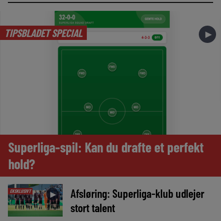
TIPSBLADET SPECIAL
►
Superliga-spil: Kan du drafte et perfekt
hold?
Afsløring: Superliga-klub udlejer
EKSKLUSIVT
►
stort talent