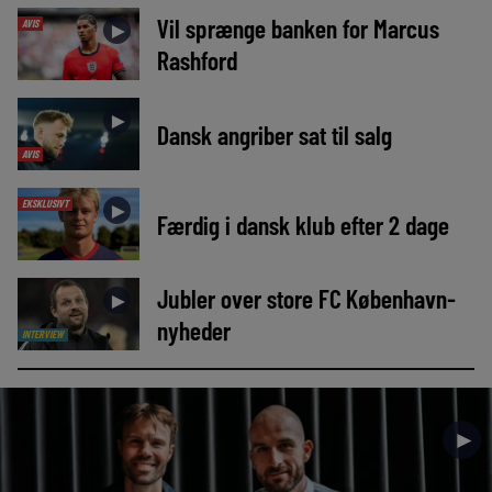
Vil sprænge banken for Marcus
AVIS
►
Rashford
►
Dansk angriber sat til salg
AVIS
EKSKLUSIVT
►
Færdig i dansk klub efter 2 dage
Jubler over store FC København-
►
nyheder
INTERVIEW
►