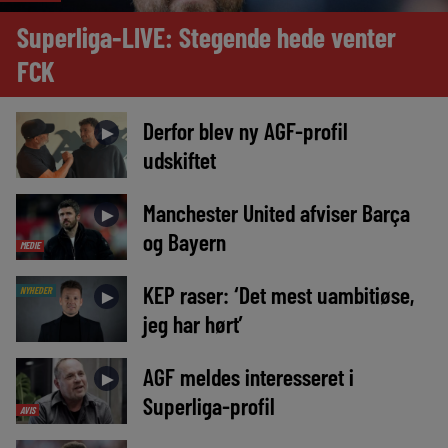
Superliga-LIVE: Stegende hede venter
FCK
Derfor blev ny AGF-profil
►
udskiftet
Manchester United afviser Barça
►
og Bayern
MEDIE
KEP raser: ‘Det mest uambitiøse,
NYHEDER
►
jeg har hørt’
AGF meldes interesseret i
►
Superliga-profil
AVIS