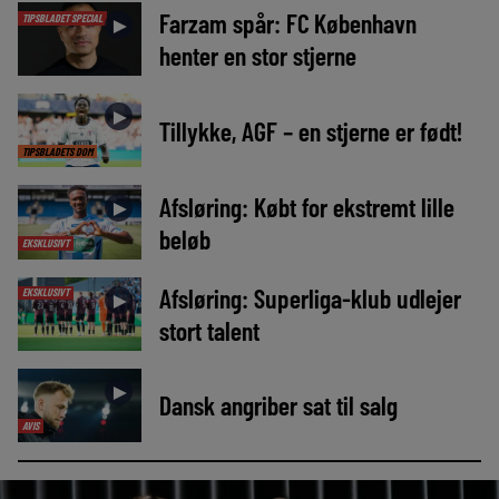
Farzam spår: FC København
TIPSBLADET SPECIAL
►
henter en stor stjerne
►
Tillykke, AGF – en stjerne er født!
TIPSBLADETS DOM
Afsløring: Købt for ekstremt lille
►
beløb
EKSKLUSIVT
Afsløring: Superliga-klub udlejer
EKSKLUSIVT
►
stort talent
►
Dansk angriber sat til salg
AVIS