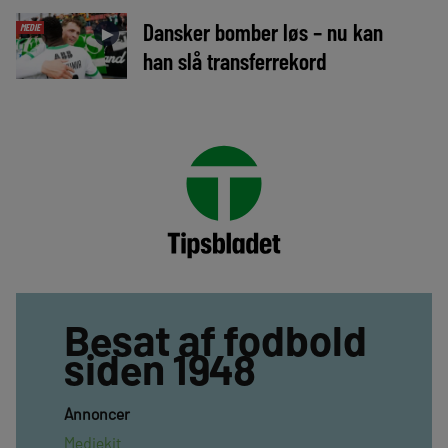
Dansker bomber løs – nu kan
MEDIE
►
han slå transferrekord
Besat af fodbold
siden 1948
Annoncer
Mediekit