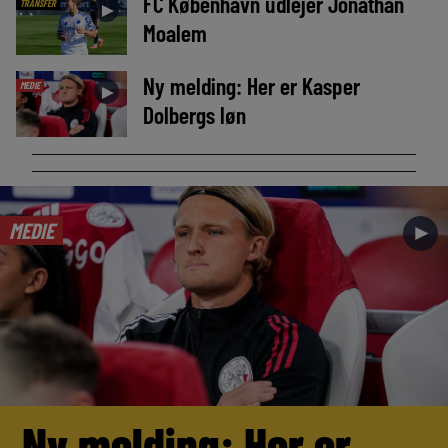
FC København udlejer Jonathan
TRANSFER
►
Moalem
Ny melding: Her er Kasper
MEDIE
►
Dolbergs løn
MEDIE
►
Ny melding: Her er