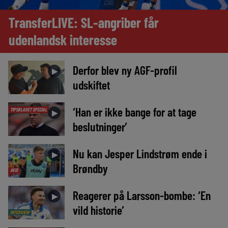
TransferLIVE: SL-angriber får
udenlandsk interesse
Derfor blev ny AGF-profil
►
udskiftet
‘Han er ikke bange for at tage
TIPSBLADET SPECIAL
►
beslutninger’
Nu kan Jesper Lindstrøm ende i
►
Brøndby
AVIS
Reagerer på Larsson-bombe: ‘En
►
vild historie’
INTERVIEW