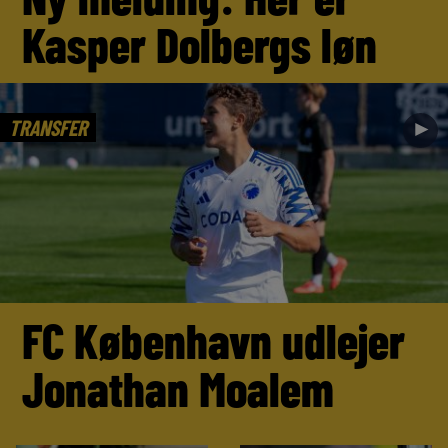
Kasper Dolbergs løn
TRANSFER
►
FC København udlejer
Jonathan Moalem