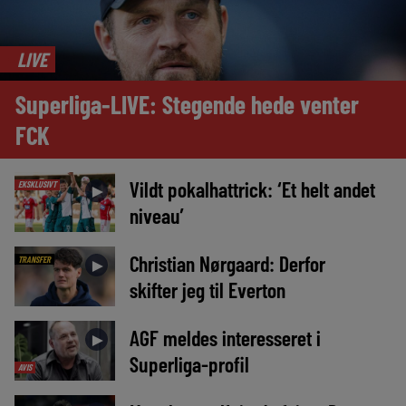
LIVE
Superliga-LIVE: Stegende hede venter
FCK
Vildt pokalhattrick: ‘Et helt andet
EKSKLUSIVT
►
niveau’
Christian Nørgaard: Derfor
TRANSFER
►
skifter jeg til Everton
AGF meldes interesseret i
►
Superliga-profil
AVIS