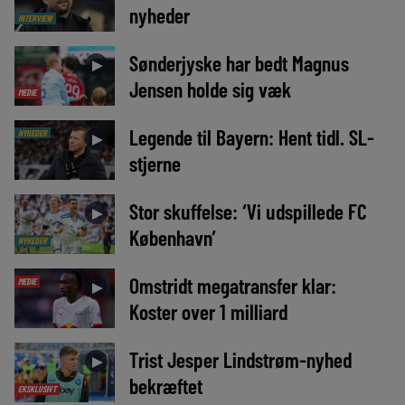
nyheder
INTERVIEW
Sønderjyske har bedt Magnus
►
Jensen holde sig væk
MEDIE
Legende til Bayern: Hent tidl. SL-
NYHEDER
►
stjerne
Stor skuffelse: ‘Vi udspillede FC
►
København’
NYHEDER
Omstridt megatransfer klar:
MEDIE
►
Koster over 1 milliard
Trist Jesper Lindstrøm-nyhed
►
bekræftet
EKSKLUSIVT