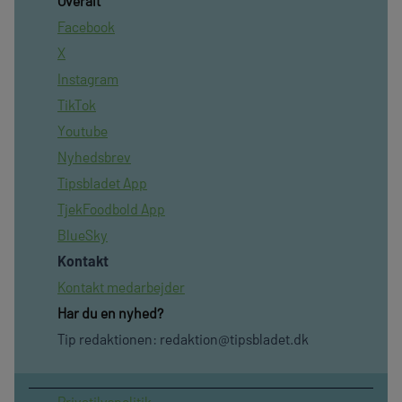
Overalt
Facebook
X
Instagram
TikTok
Youtube
Nyhedsbrev
Tipsbladet App
TjekFoodbold App
BlueSky
Kontakt
Kontakt medarbejder
Har du en nyhed?
Tip redaktionen:
redaktion@tipsbladet.dk
Privatilvspolitik