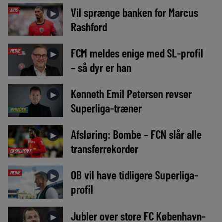
Vil sprænge banken for Marcus
AVIS
►
Rashford
FCM meldes enige med SL-profil
MEDIE
►
– så dyr er han
Kenneth Emil Petersen revser
►
Superliga-træner
NYHEDER
Afsløring: Bombe – FCN slår alle
►
transferrekorder
EKSKLUSIVT
OB vil have tidligere Superliga-
MEDIE
►
profil
Jubler over store FC København-
►