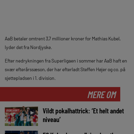
AaB betaler omtrent 3,7 millioner kroner for Mathias Kubel,
lyder det fra Nordjyske.
Efter nedrykningen fra Superligaen i sommer har AaB haft en
svær efterårssæson, der har efterladt Steffen Højer og co. på
sjettepladsen i 1. division.
MERE OM
Vildt pokalhattrick: ‘Et helt andet
EKSKLUSIVT
►
niveau’