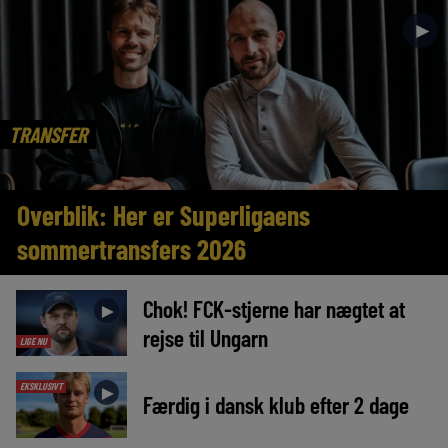
►
TRANSFER
Overblik: Her er Superligaens
sommertransfers 2026
Chok! FCK-stjerne har nægtet at
►
rejse til Ungarn
LIGE NU
EKSKLUSIVT
►
Færdig i dansk klub efter 2 dage