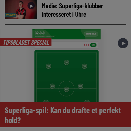
Medie: Superliga-klubber
►
interesseret i Uhre
NYHEDER
TIPSBLADET SPECIAL
►
Superliga-spil: Kan du drafte et perfekt
hold?