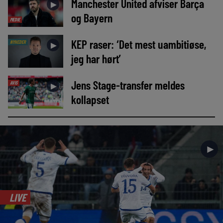
Manchester United afviser Barça
►
og Bayern
MEDIE
KEP raser: ‘Det mest uambitiøse,
NYHEDER
►
jeg har hørt’
Jens Stage-transfer meldes
AVIS
►
kollapset
►
LIVE