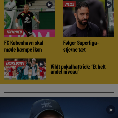
MEDIE
►
►
TOPNYHED
FC København skal
Følger Superliga-
møde kæmpe ikon
stjerne tæt
EKSKLUSIVT
►
Vildt pokalhattrick: ‘Et helt
andet niveau’
►