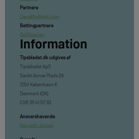
Partnere
Danskfodbold.com
Bettingpartnere
SpilXperten
Information
TIpsbladet.dk udgives af
Tipsbladet ApS
Sankt Annæ Plads 28
1250 København K
Denmark (DK)
CVR 35 41 57 93
Ansvarshavende
Kenneth Jensen