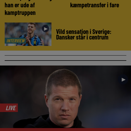
han er ude af
kæmpetransfer i fare
kamptruppen
►
Vild sensation i Sverige:
Dansker står i centrum
INTERVIEW
►
LIVE