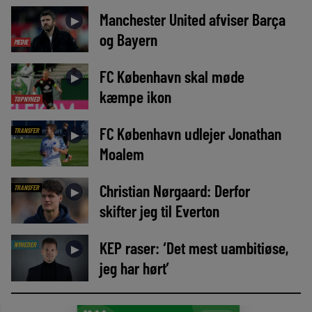
Manchester United afviser Barça
►
og Bayern
MEDIE
FC København skal møde
►
kæmpe ikon
TOPNYHED
FC København udlejer Jonathan
TRANSFER
►
Moalem
Christian Nørgaard: Derfor
TRANSFER
►
skifter jeg til Everton
KEP raser: ‘Det mest uambitiøse,
NYHEDER
►
jeg har hørt’