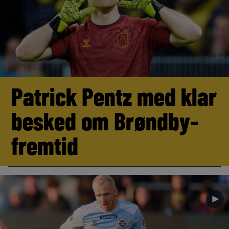
Patrick Pentz med klar
besked om Brøndby-
fremtid
►