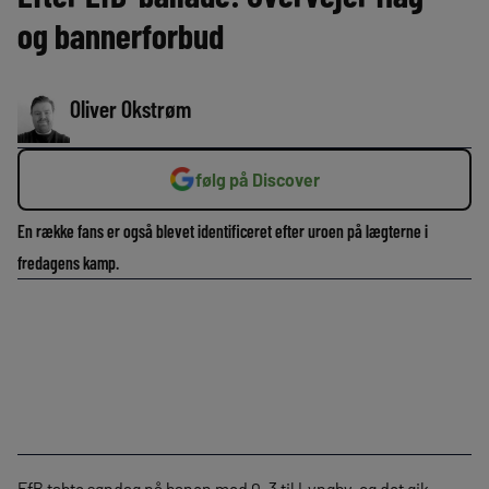
og bannerforbud
Oliver Okstrøm
følg på Discover
En række fans er også blevet identificeret efter uroen på lægterne i
fredagens kamp.
EfB tabte søndag på banen med 0-3 til Lyngby, og det gik