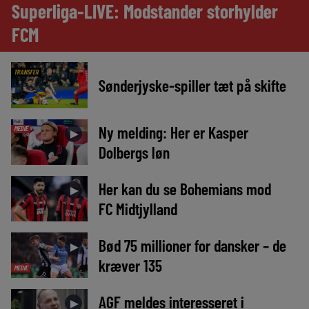
Superliga-LIVE: Modstander storhylder
FCM
TRANSFER
Sønderjyske-spiller tæt på skifte
Ny melding: Her er Kasper
MEDIE
►
Dolbergs løn
Her kan du se Bohemians mod
►
FC Midtjylland
Bød 75 millioner for dansker – de
►
kræver 135
MEDIE
AGF meldes interesseret i
►