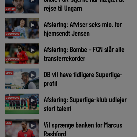
rejse til Ungarn
LIGE NU
Afsløring: Afviser seks mio. for
►
hjemsendt Jensen
EKSKLUSIVT
Afsløring: Bombe – FCN slår alle
►
transferrekorder
EKSKLUSIVT
OB vil have tidligere Superliga-
MEDIE
►
profil
Afsløring: Superliga-klub udlejer
EKSKLUSIVT
►
stort talent
Vil sprænge banken for Marcus
AVIS
►
Rashford