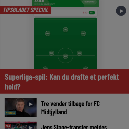
TIPSBLADET SPECIAL
►
Superliga-spil: Kan du drafte et perfekt
hold?
Tre vender tilbage for FC
►
Midtjylland
NYHEDER
Jens Stage-transfer meldes
AVIS
►