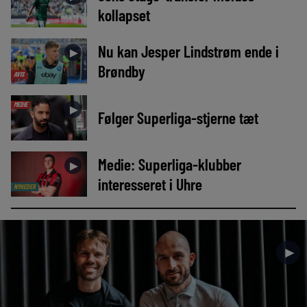
kollapset
Nu kan Jesper Lindstrøm ende i
►
Brøndby
AVIS
MEDIE
►
Følger Superliga-stjerne tæt
Medie: Superliga-klubber
►
interesseret i Uhre
NYHEDER
►