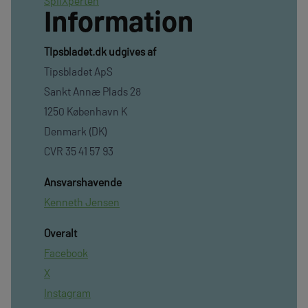
SpilXperten
Information
TIpsbladet.dk udgives af
Tipsbladet ApS
Sankt Annæ Plads 28
1250 København K
Denmark (DK)
CVR 35 41 57 93
Ansvarshavende
Kenneth Jensen
Overalt
Facebook
X
Instagram