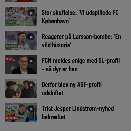
Stor skuffelse: ‘Vi udspillede FC
►
København’
NYHEDER
Reagerer på Larsson-bombe: ‘En
►
vild historie’
INTERVIEW
FCM meldes enige med SL-profil
MEDIE
►
– så dyr er han
Derfor blev ny AGF-profil
►
udskiftet
Trist Jesper Lindstrøm-nyhed
►
bekræftet
EKSKLUSIVT