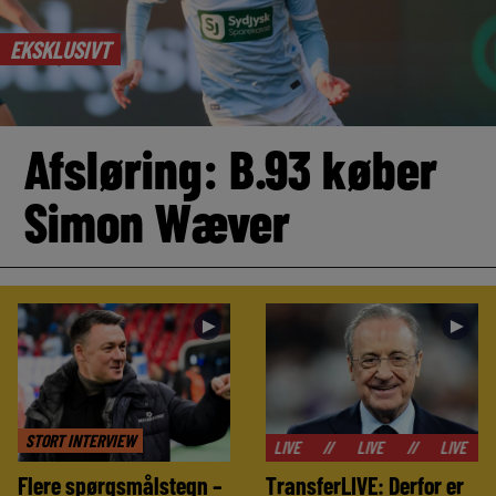
EKSKLUSIVT
Afsløring: B.93 køber
Simon Wæver
►
►
STORT INTERVIEW
//
LIVE
//
LIVE
//
LIVE
//
LIVE
Flere spørgsmålstegn –
TransferLIVE: Derfor er