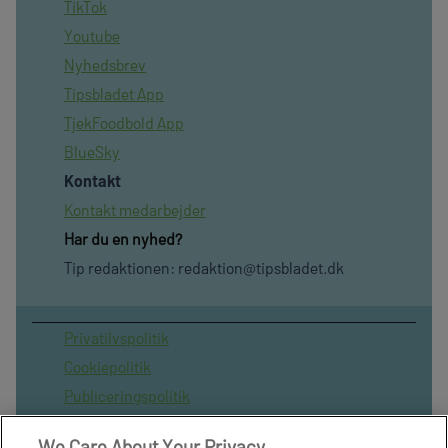
TikTok
Youtube
Nyhedsbrev
Tipsbladet App
TjekFoodbold App
BlueSky
Kontakt
Kontakt medarbejder
Har du en nyhed?
Tip redaktionen:
redaktion@tipsbladet.dk
Privatilvspolitik
Cookiepolitik
Publiceringspolitik
Vilkår for brug af sitet
We Care About Your Privacy