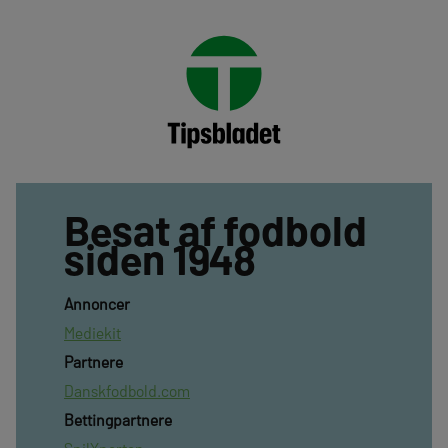
Besat af fodbold
siden 1948
Annoncer
Mediekit
Partnere
Danskfodbold.com
Bettingpartnere