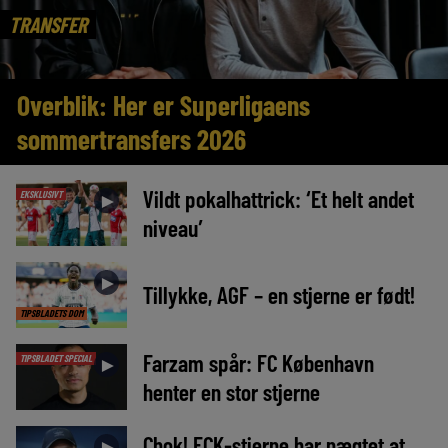
TRANSFER
Overblik: Her er Superligaens
sommertransfers 2026
Vildt pokalhattrick: ‘Et helt andet
EKSKLUSIVT
►
niveau’
►
Tillykke, AGF – en stjerne er født!
TIPSBLADETS DOM
Farzam spår: FC København
TIPSBLADET SPECIAL
►
henter en stor stjerne
Chok! FCK-stjerne har nægtet at
►