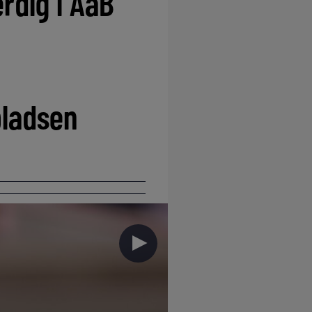
rdig i AaB
pladsen
►