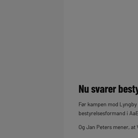
Nu svarer bes
Før kampen mod Lyngby Bol
bestyrelsesformand i AaB
Og Jan Peters mener, at V