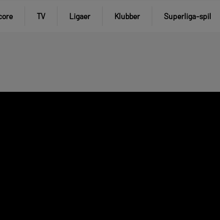
core
TV
Ligaer
Klubber
Superliga-spil