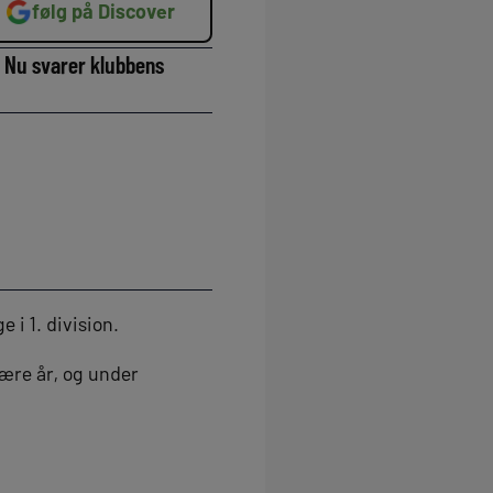
følg på Discover
. Nu svarer klubbens
 i 1. division.
være år, og under