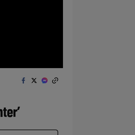
nter’