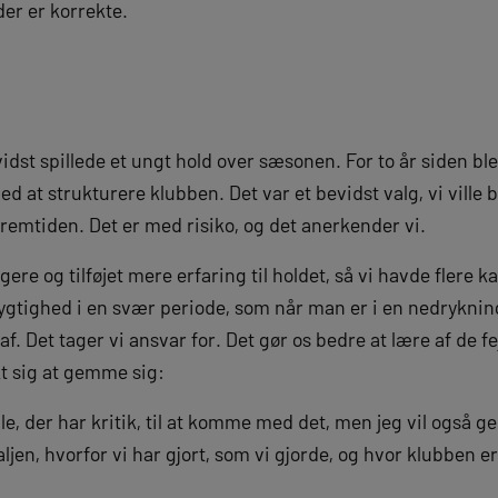
der er korrekte.
idst spillede et ungt hold over sæsonen. For to år siden blev
ed at strukturere klubben. Det var et bevidst valg, vi vill
remtiden. Det er med risiko, og det anerkender vi.
gere og tilføjet mere erfaring til holdet, så vi havde flere 
ygtighed i en svær periode, som når man er i en nedryknin
 af. Det tager vi ansvar for. Det gør os bedre at lære af de f
kt sig at gemme sig:
lle, der har kritik, til at komme med det, men jeg vil også ger
jen, hvorfor vi har gjort, som vi gjorde, og hvor klubben e
.