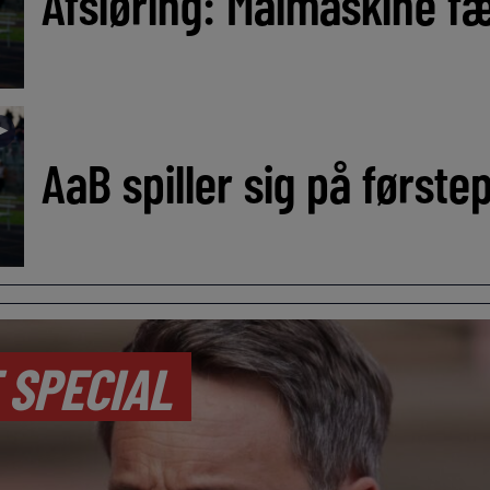
Afsløring: Målmaskine fæ
►
AaB spiller sig på første
 SPECIAL