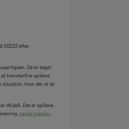
på SSE22 efter
Superligaen. De er taget
f transferfrie spillere
 situation, hvor der er et
r Widell. Det er spillere
 omkring,
sagde Viaplay-