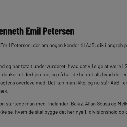
Kenneth Emil Petersen
Emil Petersen, der om nogen kender til AaB, gik i angreb 
d og har totalt undervurderet, hvad det vil sige at være i 
dankortet derhjemme, og så har de hentet alt, hvad der er a
sagtens overleve med. Det kan man ikke, og nu står AaB i en
 væk.
ision startede man med Thelander, Bakiz, Allan Sousa og Melke
ikke se, hvem de skal bygge det her nye 1. divisionshold op