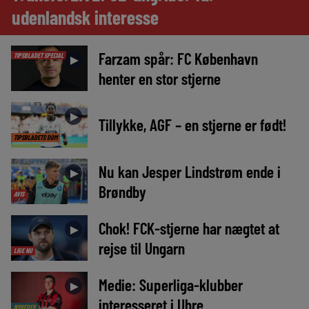
udenlandsk interesse
Farzam spår: FC København
TIPSBLADET SPECIAL
►
henter en stor stjerne
►
Tillykke, AGF – en stjerne er født!
TIPSBLADETS DOM
Nu kan Jesper Lindstrøm ende i
►
Brøndby
AVIS
Chok! FCK-stjerne har nægtet at
►
rejse til Ungarn
LIGE NU
Medie: Superliga-klubber
►
interesseret i Uhre
NYHEDER