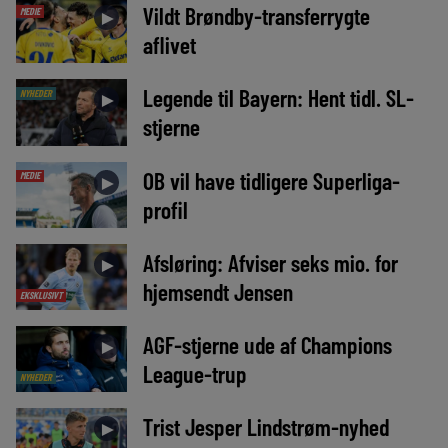
Vildt Brøndby-transferrygte
MEDIE
►
aflivet
Legende til Bayern: Hent tidl. SL-
NYHEDER
►
stjerne
OB vil have tidligere Superliga-
MEDIE
►
profil
Afsløring: Afviser seks mio. for
►
hjemsendt Jensen
EKSKLUSIVT
AGF-stjerne ude af Champions
►
League-trup
NYHEDER
Trist Jesper Lindstrøm-nyhed
►