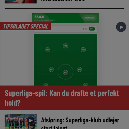
TIPSBLADET SPECIAL
►
Superliga-spil: Kan du drafte et perfekt
hold?
Afsløring: Superliga-klub udlejer
EKSKLUSIVT
►
stort talent