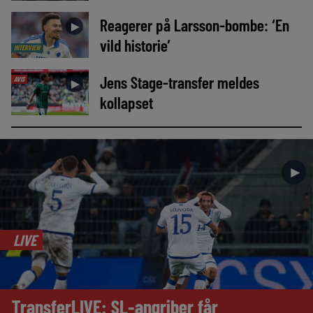
Reagerer på Larsson-bombe: ‘En
►
vild historie’
INTERVIEW
Jens Stage-transfer meldes
AVIS
►
kollapset
►
LIVE
TransferLIVE: SL-angriber får