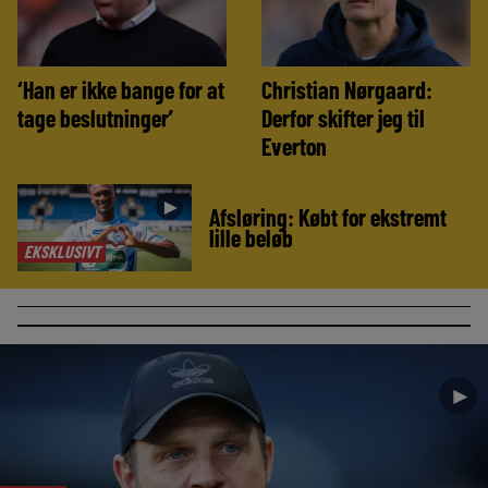
‘Han er ikke bange for at
Christian Nørgaard:
tage beslutninger’
Derfor skifter jeg til
Everton
►
Afsløring: Købt for ekstremt
lille beløb
EKSKLUSIVT
►