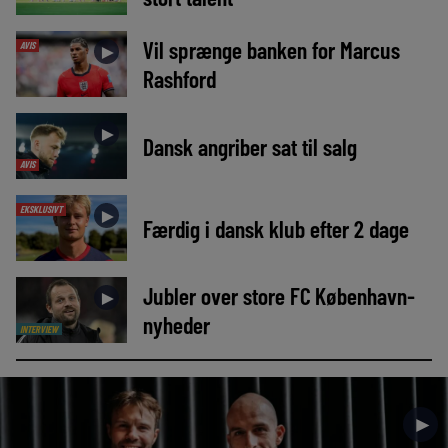
Vil sprænge banken for Marcus
AVIS
►
Rashford
►
Dansk angriber sat til salg
AVIS
EKSKLUSIVT
►
Færdig i dansk klub efter 2 dage
Jubler over store FC København-
►
nyheder
INTERVIEW
►