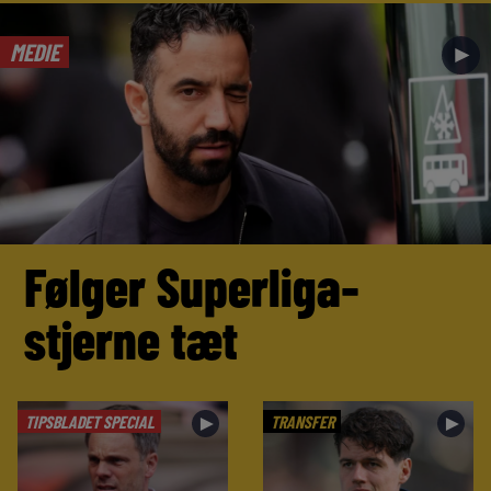
MEDIE
►
Følger Superliga-
stjerne tæt
TIPSBLADET SPECIAL
TRANSFER
►
►