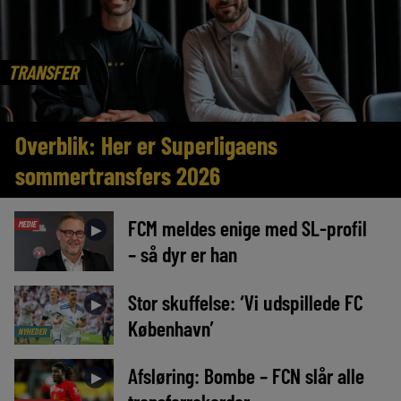
TRANSFER
Overblik: Her er Superligaens
sommertransfers 2026
FCM meldes enige med SL-profil
MEDIE
►
– så dyr er han
Stor skuffelse: ‘Vi udspillede FC
►
København’
NYHEDER
Afsløring: Bombe – FCN slår alle
►