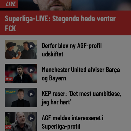
LIVE
Superliga-LIVE: Stegende hede venter
FCK
Derfor blev ny AGF-profil
►
udskiftet
Manchester United afviser Barça
►
og Bayern
MEDIE
KEP raser: ‘Det mest uambitiøse,
NYHEDER
►
jeg har hørt’
AGF meldes interesseret i
►
Superliga-profil
AVIS