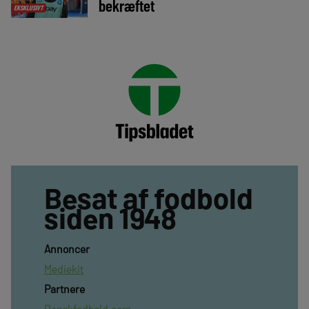
bekræftet
EKSKLUSIVT
Besat af fodbold
siden 1948
Annoncer
Mediekit
Partnere
Danskfodbold.com