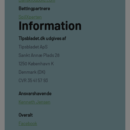
Bettingpartnere
SpilXperten
Information
TIpsbladet.dk udgives af
Tipsbladet ApS
Sankt Annæ Plads 28
1250 København K
Denmark (DK)
CVR 35 41 57 93
Ansvarshavende
Kenneth Jensen
Overalt
Facebook