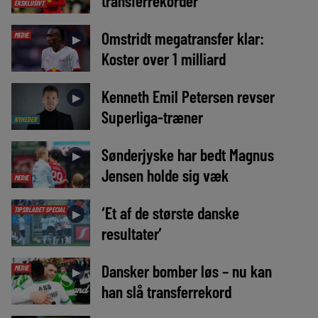
transferrekorder
EKSKLUSIVT
Omstridt megatransfer klar:
MEDIE
►
Koster over 1 milliard
Kenneth Emil Petersen revser
►
Superliga-træner
NYHEDER
Sønderjyske har bedt Magnus
►
Jensen holde sig væk
MEDIE
‘Et af de største danske
TIPSBLADET SPECIAL
►
resultater’
Dansker bomber løs – nu kan
MEDIE
►
han slå transferrekord