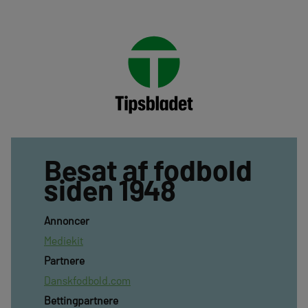
Besat af fodbold
siden 1948
Annoncer
Mediekit
Partnere
Danskfodbold.com
Bettingpartnere