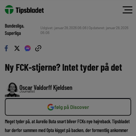
Bundesliga
, 
Udgivet: januar 28, 2026 06:06 | Opdateret: januar 28, 2026
Superliga
06:06
Ny FCK-stjerne? Intet tyder på det
Oscar Valdorff Kjeldsen
Journalist
følg på Discover
Meget tyder på, at Aurelio Buta snart bliver FCKs nye højreback. Tipsbladet
har derfor sammen med Opta kigget på backen, der formentlig ankommer