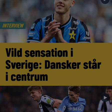
INTERVIEW
Vild sensation i
Sverige: Dansker står
i centrum
►