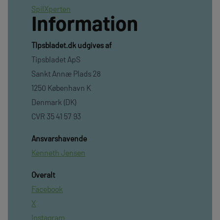
SpilXperten
Information
TIpsbladet.dk udgives af
Tipsbladet ApS
Sankt Annæ Plads 28
1250 København K
Denmark (DK)
CVR 35 41 57 93
Ansvarshavende
Kenneth Jensen
Overalt
Facebook
X
Instagram