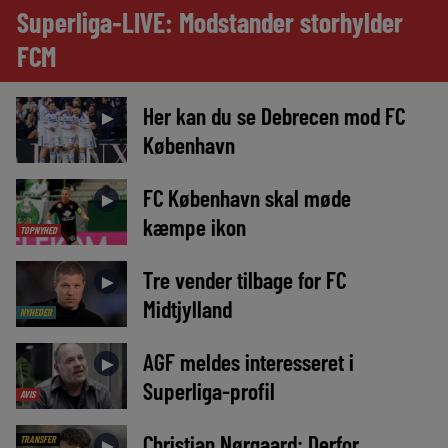
Superliga-LIVE: Modstander storhylder
FCM
Her kan du se Debrecen mod FC
►
København
FC København skal møde
►
kæmpe ikon
TOPNYHED
Tre vender tilbage for FC
►
Midtjylland
NYHEDER
AGF meldes interesseret i
►
Superliga-profil
AVIS
Christian Nørgaard: Derfor
TRANSFER
►