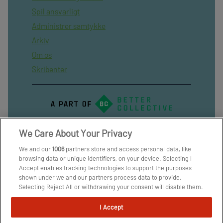
Spil ansvarligt
Administrer samtykke
Arkiv
Om os
Skribenter
We Care About Your Privacy
We and our
1006
partners store and access personal data, like
browsing data or unique identifiers, on your device. Selecting I
Accept enables tracking technologies to support the purposes
shown under we and our partners process data to provide.
Selecting Reject All or withdrawing your consent will disable them.
If trackers are disabled, some content and ads you see may not be
as relevant to you. You can resurface this menu to change your
I Accept
choices or withdraw consent at any time by clicking the Manage