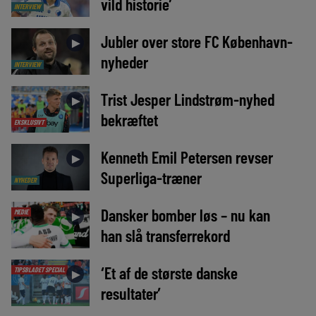
vild historie’
INTERVIEW
Jubler over store FC København-
►
nyheder
INTERVIEW
Trist Jesper Lindstrøm-nyhed
►
bekræftet
EKSKLUSIVT
Kenneth Emil Petersen revser
►
Superliga-træner
NYHEDER
Dansker bomber løs – nu kan
MEDIE
►
han slå transferrekord
‘Et af de største danske
TIPSBLADET SPECIAL
►
resultater’