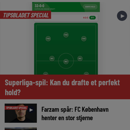
TIPSBLADET SPECIAL
►
Superliga-spil: Kan du drafte et perfekt
hold?
Farzam spår: FC København
TIPSBLADET SPECIAL
►
henter en stor stjerne