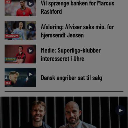
Vil sprænge banken for Marcus
AVIS
►
Rashford
Afsløring: Afviser seks mio. for
►
hjemsendt Jensen
EKSKLUSIVT
Medie: Superliga-klubber
►
interesseret i Uhre
NYHEDER
►
Dansk angriber sat til salg
AVIS
►