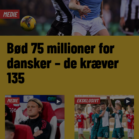
MEDIE
Bød 75 millioner for
dansker – de kræver
135
MEDIE
EKSKLUSIVT
►
►