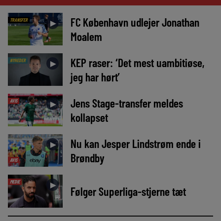
FC København udlejer Jonathan
TRANSFER
►
Moalem
KEP raser: ‘Det mest uambitiøse,
NYHEDER
►
jeg har hørt’
Jens Stage-transfer meldes
AVIS
►
kollapset
Nu kan Jesper Lindstrøm ende i
►
Brøndby
AVIS
MEDIE
►
Følger Superliga-stjerne tæt