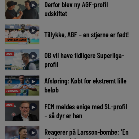
Derfor blev ny AGF-profil
►
udskiftet
►
Tillykke, AGF – en stjerne er født!
TIPSBLADETS DOM
OB vil have tidligere Superliga-
MEDIE
►
profil
Afsløring: Købt for ekstremt lille
►
beløb
EKSKLUSIVT
FCM meldes enige med SL-profil
MEDIE
►
– så dyr er han
Reagerer på Larsson-bombe: ‘En
►