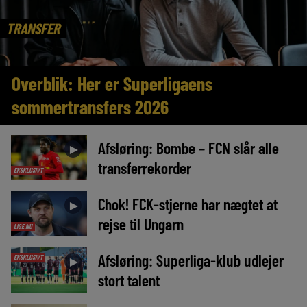
TRANSFER
Overblik: Her er Superligaens
sommertransfers 2026
Afsløring: Bombe – FCN slår alle
►
transferrekorder
EKSKLUSIVT
Chok! FCK-stjerne har nægtet at
►
rejse til Ungarn
LIGE NU
Afsløring: Superliga-klub udlejer
EKSKLUSIVT
►
stort talent