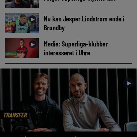
Nu kan Jesper Lindstrøm ende i
►
Brøndby
AVIS
Medie: Superliga-klubber
►
interesseret i Uhre
NYHEDER
►
TRANSFER