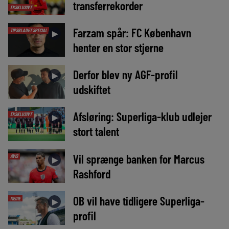
transferrekorder
EKSKLUSIVT
Farzam spår: FC København
TIPSBLADET SPECIAL
►
henter en stor stjerne
Derfor blev ny AGF-profil
►
udskiftet
Afsløring: Superliga-klub udlejer
EKSKLUSIVT
►
stort talent
Vil sprænge banken for Marcus
AVIS
►
Rashford
OB vil have tidligere Superliga-
MEDIE
►
profil