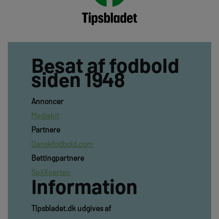
Besat af fodbold
siden 1948
Annoncer
Mediekit
Partnere
Danskfodbold.com
Bettingpartnere
SpilXperten
Information
TIpsbladet.dk udgives af