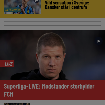
►
Vild sensation i Sverige:
Dansker står i centrum
INTERVIEW
►
LIVE
Superliga-LIVE: Modstander storhylder
FCM