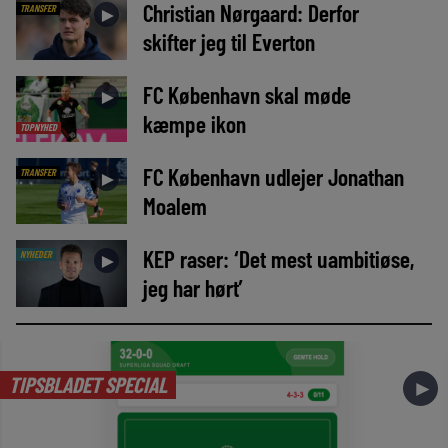
Christian Nørgaard: Derfor
TRANSFER
►
skifter jeg til Everton
FC København skal møde
►
kæmpe ikon
TOPNYHED
FC København udlejer Jonathan
TRANSFER
►
Moalem
KEP raser: ‘Det mest uambitiøse,
NYHEDER
►
jeg har hørt’
TIPSBLADET SPECIAL
►