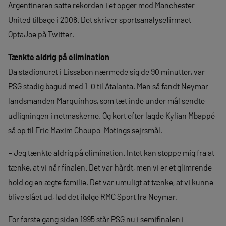
Argentineren satte rekorden i et opgør mod Manchester
United tilbage i 2008. Det skriver sportsanalysefirmaet
OptaJoe på Twitter.
Tænkte aldrig på elimination
Da stadionuret i Lissabon nærmede sig de 90 minutter, var
PSG stadig bagud med 1-0 til Atalanta. Men så fandt Neymar
landsmanden Marquinhos, som tæt inde under mål sendte
udligningen i netmaskerne. Og kort efter lagde Kylian Mbappé
så op til Eric Maxim Choupo-Motings sejrsmål.
– Jeg tænkte aldrig på elimination. Intet kan stoppe mig fra at
tænke, at vi når finalen. Det var hårdt, men vi er et glimrende
hold og en ægte familie. Det var umuligt at tænke, at vi kunne
blive slået ud, lød det ifølge RMC Sport fra Neymar.
For første gang siden 1995 står PSG nu i semifinalen i