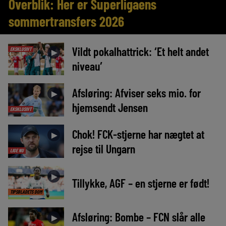
Overblik: Her er Superligaens
sommertransfers 2026
Vildt pokalhattrick: ‘Et helt andet
EKSKLUSIVT
►
niveau’
Afsløring: Afviser seks mio. for
►
hjemsendt Jensen
EKSKLUSIVT
Chok! FCK-stjerne har nægtet at
►
rejse til Ungarn
LIGE NU
►
Tillykke, AGF – en stjerne er født!
TIPSBLADETS DOM
Afsløring: Bombe – FCN slår alle
►