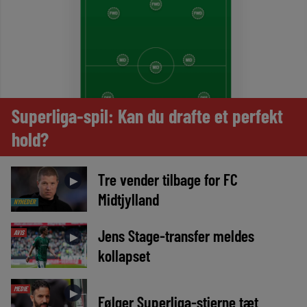
Superliga-spil: Kan du drafte et perfekt
hold?
Tre vender tilbage for FC
►
Midtjylland
NYHEDER
Jens Stage-transfer meldes
AVIS
►
kollapset
MEDIE
►
Følger Superliga-stjerne tæt