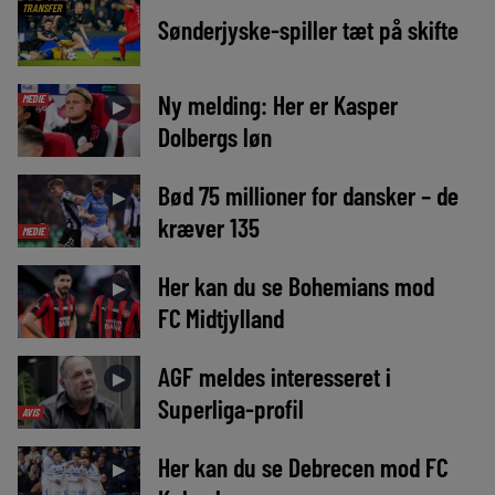
TRANSFER
Sønderjyske-spiller tæt på skifte
Ny melding: Her er Kasper
MEDIE
►
Dolbergs løn
Bød 75 millioner for dansker – de
►
kræver 135
MEDIE
Her kan du se Bohemians mod
►
FC Midtjylland
AGF meldes interesseret i
►
Superliga-profil
AVIS
Her kan du se Debrecen mod FC
►