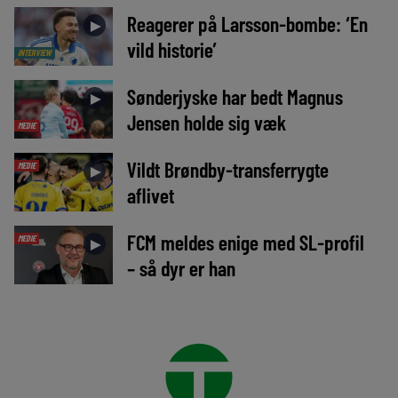
Reagerer på Larsson-bombe: ‘En
►
vild historie’
INTERVIEW
Sønderjyske har bedt Magnus
►
Jensen holde sig væk
MEDIE
Vildt Brøndby-transferrygte
MEDIE
►
aflivet
FCM meldes enige med SL-profil
MEDIE
►
– så dyr er han