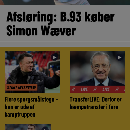
Afsløring: B.93 køber
Simon Wæver
►
►
STORT INTERVIEW
//
LIVE
//
LIVE
//
LIVE
//
L
Flere spørgsmålstegn –
TransferLIVE: Derfor er
han er ude af
kæmpetransfer i fare
kamptruppen