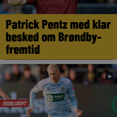
Patrick Pentz med klar
besked om Brøndby-
fremtid
►
EKSKLUSIVT