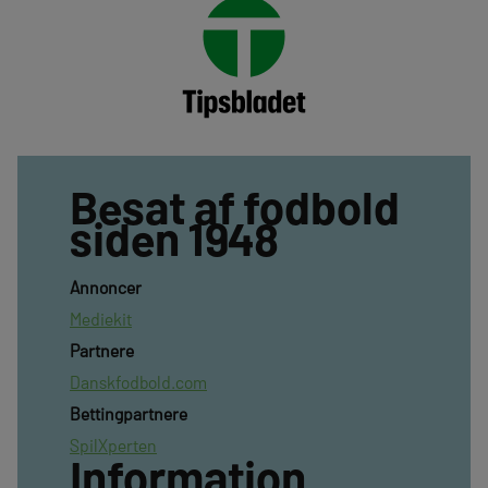
Besat af fodbold
siden 1948
Annoncer
Mediekit
Partnere
Danskfodbold.com
Bettingpartnere
SpilXperten
Information