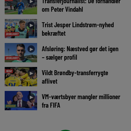
Transferjournalist: De forhandler
►
om Peter Vindahl
Trist Jesper Lindstrøm-nyhed
►
bekræftet
EKSKLUSIVT
Afsløring: Næstved gør det igen
►
– sælger profil
EKSKLUSIVT
Vildt Brøndby-transferrygte
MEDIE
►
aflivet
VM-værtsbyer mangler millioner
►
fra FIFA
NYHEDER