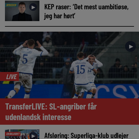
KEP raser: ‘Det mest uambitiøse,
NYHEDER
►
jeg har hørt’
►
LIVE
TransferLIVE: SL-angriber får
udenlandsk interesse
Afsløring: Superliga-klub udlejer
EKSKLUSIVT
►