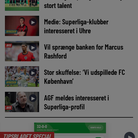
stort talent
Medie: Superliga-klubber
►
interesseret i Uhre
NYHEDER
Vil sprænge banken for Marcus
AVIS
►
Rashford
Stor skuffelse: ‘Vi udspillede FC
►
København’
NYHEDER
AGF meldes interesseret i
►
Superliga-profil
AVIS
TIPSBLADET SPECIAL
►