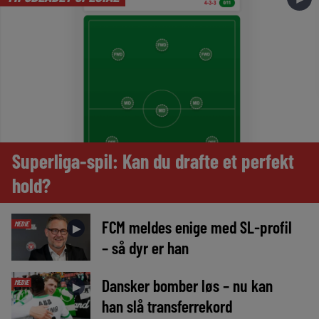
Superliga-spil: Kan du drafte et perfekt
hold?
FCM meldes enige med SL-profil
MEDIE
►
– så dyr er han
Dansker bomber løs – nu kan
MEDIE
►
han slå transferrekord