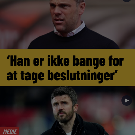
‘Han er ikke bange for
at tage beslutninger’
►
MEDIE