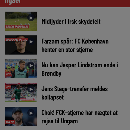
►
Midtjyder i irsk skydetelt
DAGENS SPILFORSLAG
Farzam spår: FC København
TIPSBLADET SPECIAL
►
henter en stor stjerne
Nu kan Jesper Lindstrøm ende i
►
Brøndby
AVIS
Jens Stage-transfer meldes
AVIS
►
kollapset
Chok! FCK-stjerne har nægtet at
►
rejse til Ungarn
LIGE NU