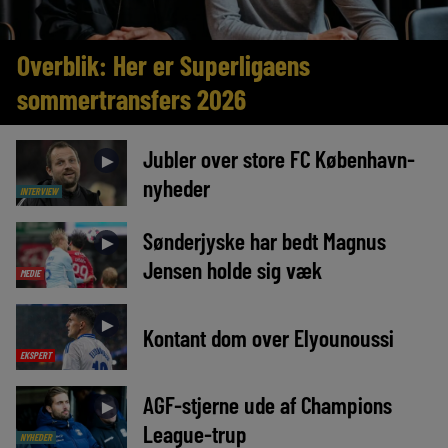
Overblik: Her er Superligaens
sommertransfers 2026
Jubler over store FC København-
►
nyheder
INTERVIEW
Sønderjyske har bedt Magnus
►
Jensen holde sig væk
MEDIE
►
Kontant dom over Elyounoussi
EKSPERT
AGF-stjerne ude af Champions
►
League-trup
NYHEDER