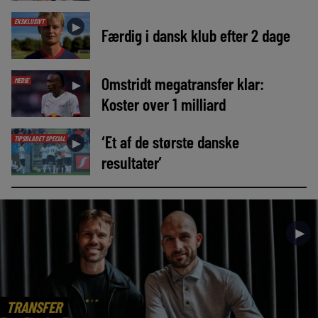
EKSKLUSIVT
►
Færdig i dansk klub efter 2 dage
Omstridt megatransfer klar:
MEDIE
►
Koster over 1 milliard
‘Et af de største danske
TIPSBLADET SPECIAL
►
resultater’
►
TRANSFER