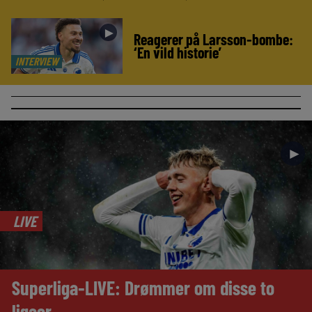
►
Reagerer på Larsson-bombe:
‘En vild historie’
INTERVIEW
►
LIVE
Superliga-LIVE: Drømmer om disse to
ligaer