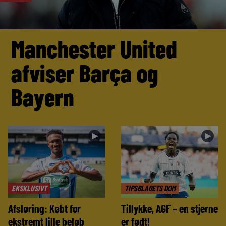
Manchester United
afviser Barça og
Bayern
►
►
EKSKLUSIVT
TIPSBLADETS DOM
Afsløring: Købt for
Tillykke, AGF – en stjerne
ekstremt lille beløb
er født!