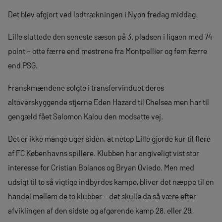
Det blev afgjort ved lodtrækningen i Nyon fredag middag.
Lille sluttede den seneste sæson på 3. pladsen i ligaen med 74
point – otte færre end mestrene fra Montpellier og fem færre
end PSG.
Franskmændene solgte i transfervinduet deres
altoverskyggende stjerne Eden Hazard til Chelsea men har til
gengæld fået Salomon Kalou den modsatte vej.
Det er ikke mange uger siden, at netop Lille gjorde kur til flere
af FC Københavns spillere. Klubben har angiveligt vist stor
interesse for Cristian Bolanos og Bryan Oviedo. Men med
udsigt til to så vigtige indbyrdes kampe, bliver det næppe til en
handel mellem de to klubber – det skulle da så være efter
afviklingen af den sidste og afgørende kamp 28. eller 29.