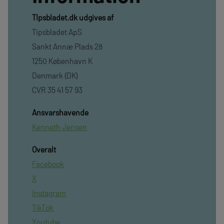
TIpsbladet.dk udgives af
Tipsbladet ApS
Sankt Annæ Plads 28
1250 København K
Denmark (DK)
CVR 35 41 57 93
Ansvarshavende
Kenneth Jensen
Overalt
Facebook
X
Instagram
TikTok
Youtube