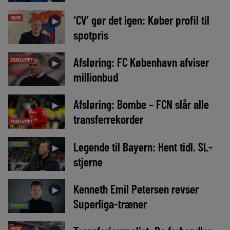
‘CV’ gør det igen: Køber profil til
MEDIE
►
spotpris
Afsløring: FC København afviser
EKSKLUSIVT
►
millionbud
Afsløring: Bombe – FCN slår alle
►
transferrekorder
EKSKLUSIVT
Legende til Bayern: Hent tidl. SL-
NYHEDER
►
stjerne
Kenneth Emil Petersen revser
►
Superliga-træner
NYHEDER
MEDIE