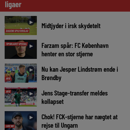
ligaer
►
Midtjyder i irsk skydetelt
DAGENS SPILFORSLAG
Farzam spår: FC København
TIPSBLADET SPECIAL
►
henter en stor stjerne
Nu kan Jesper Lindstrøm ende i
►
Brøndby
AVIS
Jens Stage-transfer meldes
AVIS
►
kollapset
Chok! FCK-stjerne har nægtet at
►
rejse til Ungarn
LIGE NU