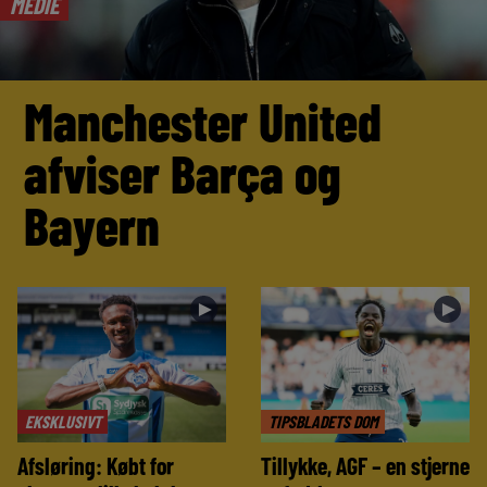
MEDIE
Manchester United
afviser Barça og
Bayern
►
►
EKSKLUSIVT
TIPSBLADETS DOM
Afsløring: Købt for
Tillykke, AGF – en stjerne