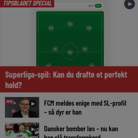
TIPSBLADET SPECIAL
►
Superliga-spil: Kan du drafte et perfekt
hold?
FCM meldes enige med SL-profil
MEDIE
►
– så dyr er han
Dansker bomber løs – nu kan
MEDIE
►
han slå transferrekord