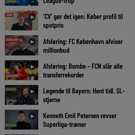
League-trup
NYHEDER
‘CV’ gør det igen: Køber profil til
MEDIE
►
spotpris
Afsløring: FC København afviser
EKSKLUSIVT
►
millionbud
Afsløring: Bombe – FCN slår alle
►
transferrekorder
EKSKLUSIVT
Legende til Bayern: Hent tidl. SL-
NYHEDER
►
stjerne
Kenneth Emil Petersen revser
►
Superliga-træner
NYHEDER