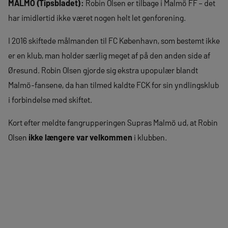
MALMÖ (Tipsbladet):
Robin Olsen er tilbage i Malmö FF – det
har imidlertid ikke været nogen helt let genforening.
I 2016 skiftede målmanden til FC København, som bestemt ikke
er en klub, man holder særlig meget af på den anden side af
Øresund. Robin Olsen gjorde sig ekstra upopulær blandt
Malmö-fansene, da han tilmed kaldte FCK for sin yndlingsklub
i forbindelse med skiftet.
Kort efter meldte fangrupperingen Supras Malmö ud, at Robin
Olsen
ikke længere var velkommen
i klubben.