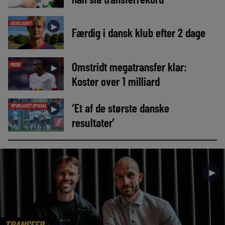
EKSKLUSIVT
►
Færdig i dansk klub efter 2 dage
Omstridt megatransfer klar:
MEDIE
►
Koster over 1 milliard
‘Et af de største danske
TIPSBLADET SPECIAL
►
resultater’
►
TRANSFER