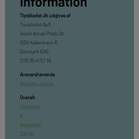
Information
TIpsbladet.dk udgives af
Tipsbladet ApS
Sankt Annæ Plads 28
1250 København K
Denmark (DK)
CVR 35 41 57 93
Ansvarshavende
Kenneth Jensen
Overalt
Facebook
X
Instagram
TikTok