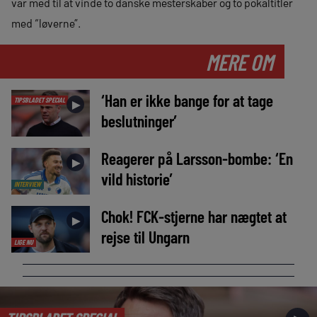
var med til at vinde to danske mesterskaber og to pokaltitler
med “løverne”.
MERE OM
‘Han er ikke bange for at tage
TIPSBLADET SPECIAL
►
beslutninger’
Reagerer på Larsson-bombe: ‘En
►
vild historie’
INTERVIEW
Chok! FCK-stjerne har nægtet at
►
rejse til Ungarn
LIGE NU