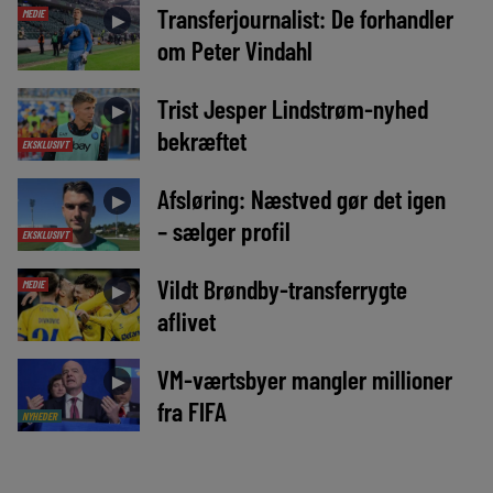
Transferjournalist: De forhandler
MEDIE
►
om Peter Vindahl
Trist Jesper Lindstrøm-nyhed
►
bekræftet
EKSKLUSIVT
Afsløring: Næstved gør det igen
►
– sælger profil
EKSKLUSIVT
Vildt Brøndby-transferrygte
MEDIE
►
aflivet
VM-værtsbyer mangler millioner
►
fra FIFA
NYHEDER