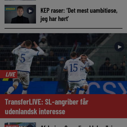
KEP raser: ‘Det mest uambitiøse,
NYHEDER
►
jeg har hørt’
►
LIVE
TransferLIVE: SL-angriber får
udenlandsk interesse
EKSKLUSIVT