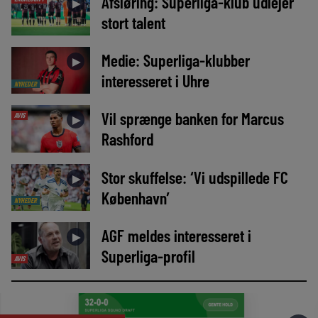
Afsløring: Superliga-klub udlejer
►
stort talent
Medie: Superliga-klubber
►
interesseret i Uhre
NYHEDER
Vil sprænge banken for Marcus
AVIS
►
Rashford
Stor skuffelse: ‘Vi udspillede FC
►
København’
NYHEDER
AGF meldes interesseret i
►
Superliga-profil
AVIS