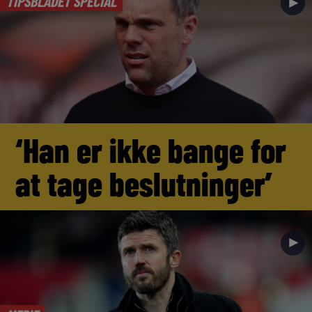
TIPSBLADET SPECIAL
►
‘Han er ikke bange for
at tage beslutninger’
►