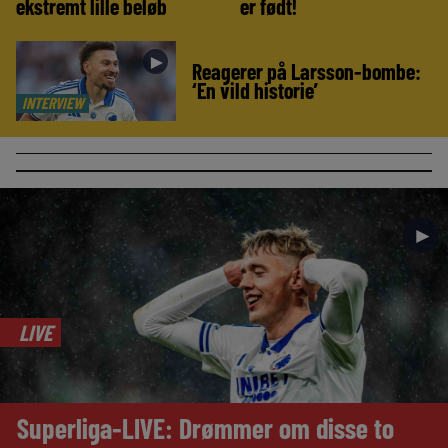
ekstremt lille beløb
er født!
►
Reagerer på Larsson-bombe:
‘En vild historie’
INTERVIEW
►
LIVE
Superliga-LIVE: Drømmer om disse to