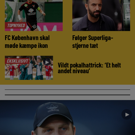
TOPNYHED
FC København skal
Følger Superliga-
møde kæmpe ikon
stjerne tæt
EKSKLUSIVT
►
Vildt pokalhattrick: ‘Et helt
andet niveau’
►