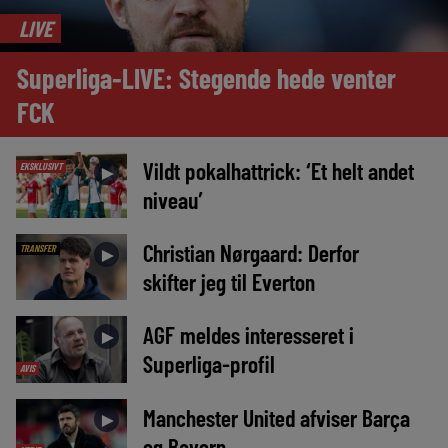
LIVE
Superliga-LIVE: Stegende hede venter
FCK
Vildt pokalhattrick: ‘Et helt andet
EKSKLUSIVT
►
niveau’
Christian Nørgaard: Derfor
TRANSFER
►
skifter jeg til Everton
AGF meldes interesseret i
►
Superliga-profil
AVIS
Manchester United afviser Barça
►
og Bayern