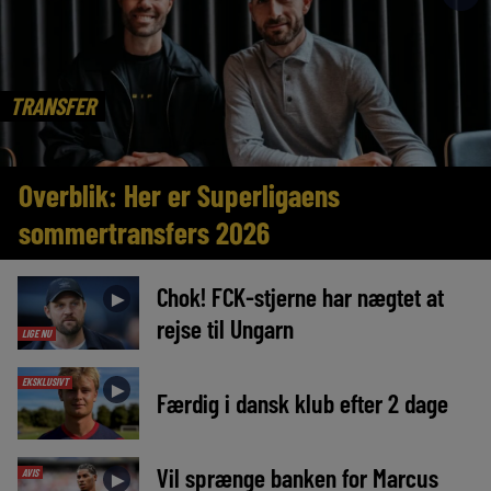
TRANSFER
Overblik: Her er Superligaens
sommertransfers 2026
Chok! FCK-stjerne har nægtet at
►
rejse til Ungarn
LIGE NU
EKSKLUSIVT
►
Færdig i dansk klub efter 2 dage
Vil sprænge banken for Marcus
AVIS
►