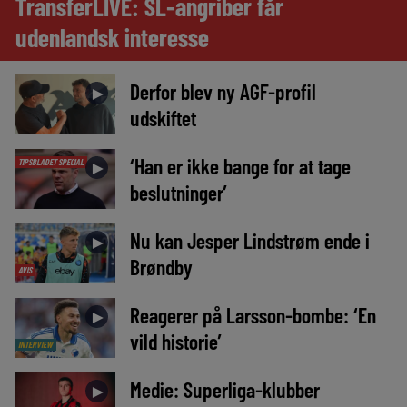
TransferLIVE: SL-angriber får
udenlandsk interesse
Derfor blev ny AGF-profil
►
udskiftet
‘Han er ikke bange for at tage
TIPSBLADET SPECIAL
►
beslutninger’
Nu kan Jesper Lindstrøm ende i
►
Brøndby
AVIS
Reagerer på Larsson-bombe: ‘En
►
vild historie’
INTERVIEW
Medie: Superliga-klubber
►