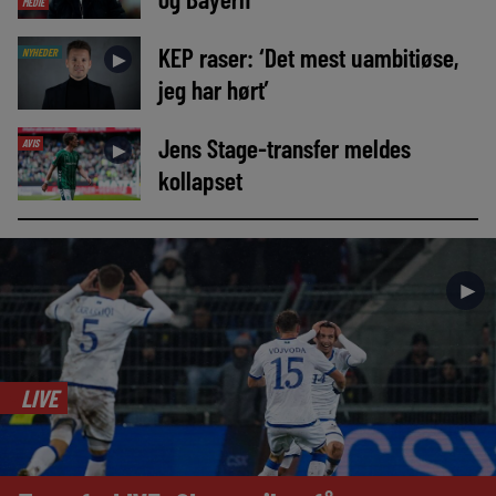
MEDIE
KEP raser: ‘Det mest uambitiøse,
NYHEDER
►
jeg har hørt’
Jens Stage-transfer meldes
AVIS
►
kollapset
►
LIVE