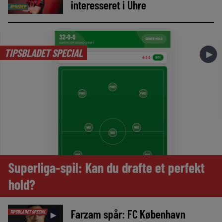
interesseret i Uhre
NYHEDER
TIPSBLADET SPECIAL
►
Superliga-spil: Kan du drafte et perfekt
hold?
Farzam spår: FC København
TIPSBLADET SPECIAL
►