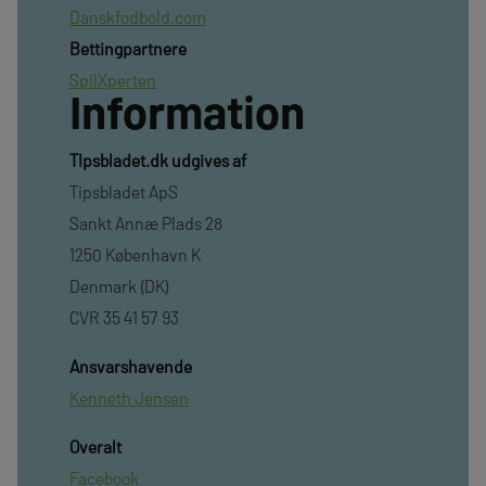
Danskfodbold.com
Bettingpartnere
SpilXperten
Information
TIpsbladet.dk udgives af
Tipsbladet ApS
Sankt Annæ Plads 28
1250 København K
Denmark (DK)
CVR 35 41 57 93
Ansvarshavende
Kenneth Jensen
Overalt
Facebook