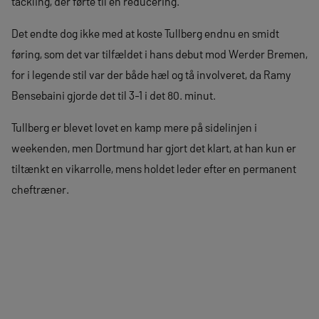
tackling, der førte til en reducering.
Det endte dog ikke med at koste Tullberg endnu en smidt
føring, som det var tilfældet i hans debut mod Werder Bremen,
for i legende stil var der både hæl og tå involveret, da Ramy
Bensebaini gjorde det til 3-1 i det 80. minut.
Tullberg er blevet lovet en kamp mere på sidelinjen i
weekenden, men Dortmund har gjort det klart, at han kun er
tiltænkt en vikarrolle, mens holdet leder efter en permanent
cheftræner.