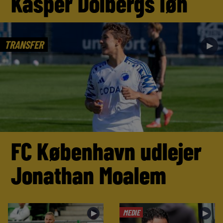
Kasper Dolbergs løn
TRANSFER
►
FC København udlejer
Jonathan Moalem
MEDIE
►
►