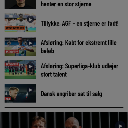
henter en stor stjerne
►
Tillykke, AGF – en stjerne er født!
TIPSBLADETS DOM
Afsløring: Købt for ekstremt lille
►
beløb
EKSKLUSIVT
Afsløring: Superliga-klub udlejer
EKSKLUSIVT
►
stort talent
►
Dansk angriber sat til salg
AVIS
►