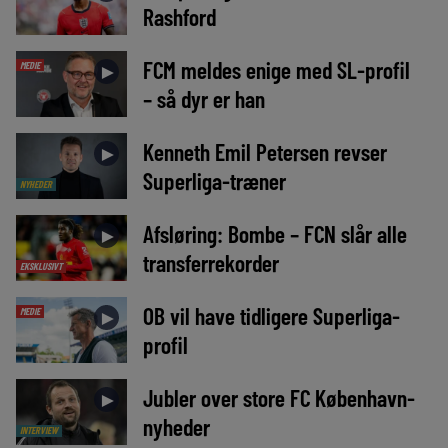
Rashford
FCM meldes enige med SL-profil
MEDIE
►
– så dyr er han
Kenneth Emil Petersen revser
►
Superliga-træner
NYHEDER
Afsløring: Bombe – FCN slår alle
►
transferrekorder
EKSKLUSIVT
OB vil have tidligere Superliga-
MEDIE
►
profil
Jubler over store FC København-
►
nyheder
INTERVIEW