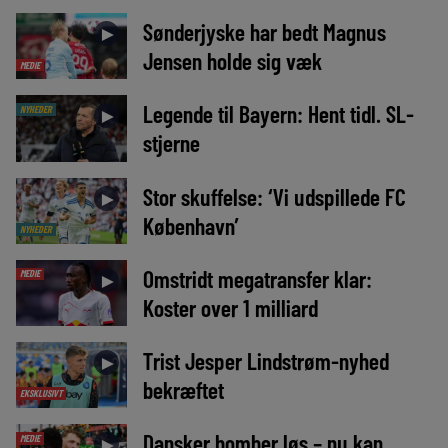
Sønderjyske har bedt Magnus
►
Jensen holde sig væk
MEDIE
Legende til Bayern: Hent tidl. SL-
NYHEDER
►
stjerne
Stor skuffelse: ‘Vi udspillede FC
►
København’
NYHEDER
Omstridt megatransfer klar:
MEDIE
►
Koster over 1 milliard
Trist Jesper Lindstrøm-nyhed
►
bekræftet
EKSKLUSIVT
Dansker bomber løs – nu kan
MEDIE
►