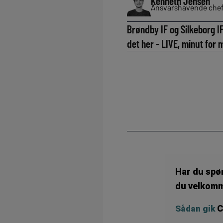
Kenneth Jensen
Ansvarshavende chef
Brøndby IF og Silkeborg I
det her - LIVE, minut for 
Har du spø
du velkomme
C
Sådan gik