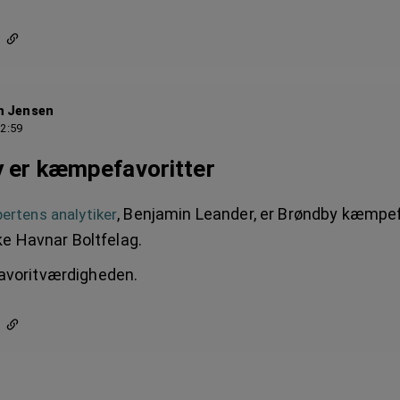
h Jensen
12:59
 er kæmpefavoritter
, Benjamin Leander, er Brøndby kæmpef
pertens analytiker
e Havnar Boltfelag.
favoritværdigheden.