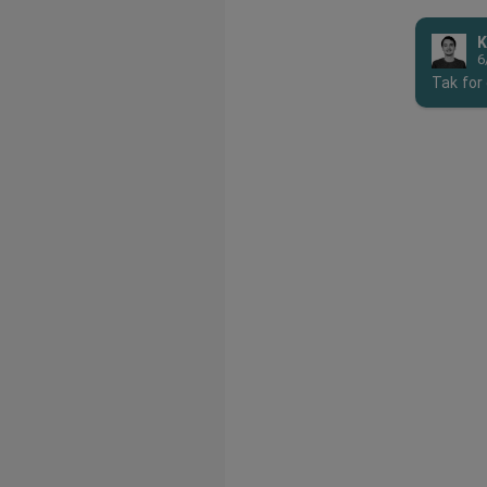
K
6
Tak for 