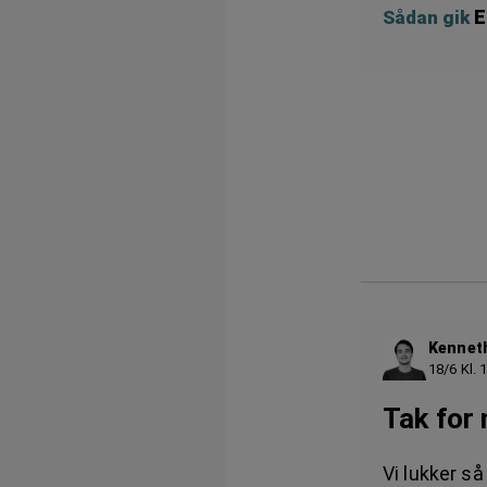
E
Sådan gik
Kennet
18/6 Kl. 
Tak for 
Vi lukker så