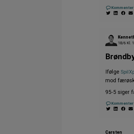
Kommenter
Kennet
18/6 Kl. 
Brøndby
Ifølge
SpilX
mod færøsk
95-5 siger 
Kommenter
Carsten