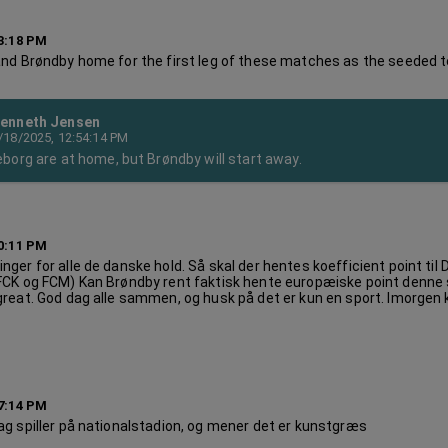
53:18 PM
and Brøndby home for the first leg of these matches as the seeded
enneth Jensen
/18/2025, 12:54:14 PM
keborg are at home, but Brøndby will start away.
30:11 PM
ger for alle de danske hold. Så skal der hentes koefficient point til 
FCK og FCM) Kan Brøndby rent faktisk hente europæiske point denne 
great. God dag alle sammen, og husk på det er kun en sport. Imorge
27:14 PM
ag spiller på nationalstadion, og mener det er kunstgræs