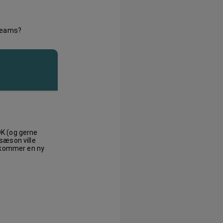
 teams?
DK (og gerne
sæson ville
n kommer en ny