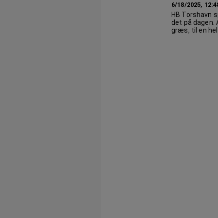
6/18/2025, 12:
HB Torshavn spi
det på dagen. A
græs, til en h