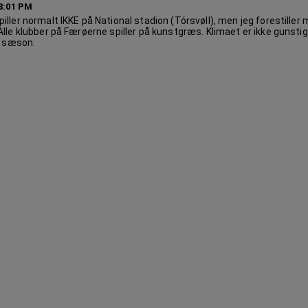
48:01 PM
ller normalt IKKE på National stadion (Tórsvøll), men jeg forestiller 
lle klubber på Færøerne spiller på kunstgræs. Klimaet er ikke gunstigt
el sæson.