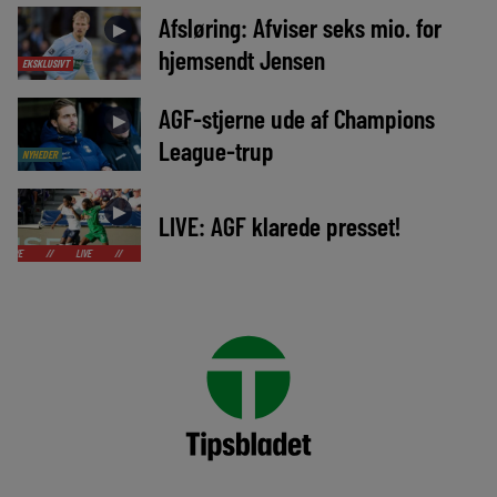
Afsløring: Afviser seks mio. for
►
hjemsendt Jensen
EKSKLUSIVT
AGF-stjerne ude af Champions
►
League-trup
NYHEDER
►
LIVE: AGF klarede presset!
LIVE
//
LIVE
//
LIVE
//
LIVE
//
LIVE
//
LIVE
//
LIVE
//