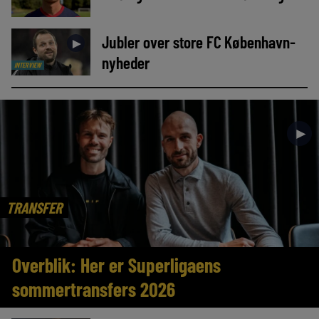
Jubler over store FC København-
►
nyheder
INTERVIEW
►
TRANSFER
Overblik: Her er Superligaens
sommertransfers 2026