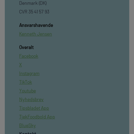
Denmark (DK)
CVR 35 41 57 93
Ansvarshavende
Kenneth Jensen
Overalt
Facebook
X
Instagram
TikTok
Youtube
Nyhedsbrev
Tipsbladet App
TjekFoodbold App
BlueSky
Kontakt