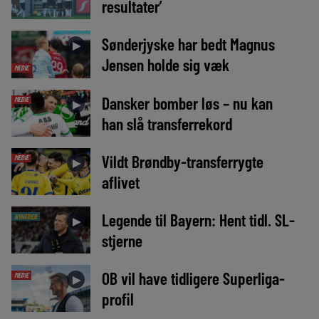
resultater’
Sønderjyske har bedt Magnus
►
Jensen holde sig væk
MEDIE
Dansker bomber løs – nu kan
MEDIE
►
han slå transferrekord
Vildt Brøndby-transferrygte
MEDIE
►
aflivet
Legende til Bayern: Hent tidl. SL-
NYHEDER
►
stjerne
OB vil have tidligere Superliga-
MEDIE
►
profil