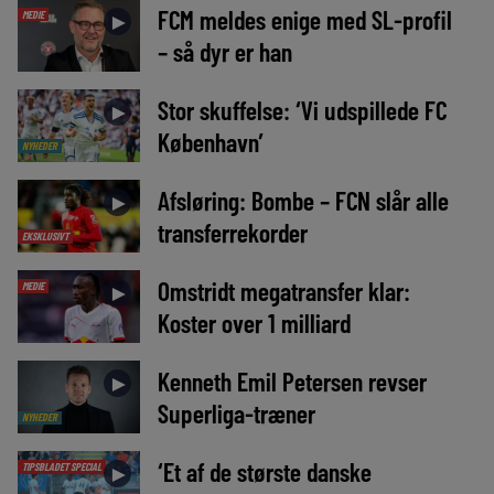
FCM meldes enige med SL-profil
MEDIE
►
– så dyr er han
Stor skuffelse: ‘Vi udspillede FC
►
København’
NYHEDER
Afsløring: Bombe – FCN slår alle
►
transferrekorder
EKSKLUSIVT
Omstridt megatransfer klar:
MEDIE
►
Koster over 1 milliard
Kenneth Emil Petersen revser
►
Superliga-træner
NYHEDER
‘Et af de største danske
TIPSBLADET SPECIAL
►