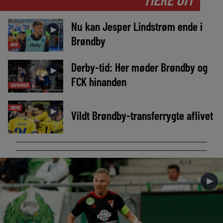
Nu kan Jesper Lindstrøm ende i
►
Brøndby
AVIS
Derby-tid: Her møder Brøndby og
►
FCK hinanden
TOPNYHED
MEDIE
►
Vildt Brøndby-transferrygte aflivet
►