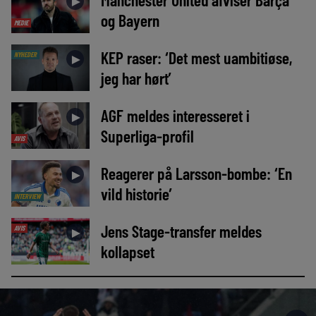
►
og Bayern
MEDIE
KEP raser: ‘Det mest uambitiøse,
NYHEDER
►
jeg har hørt’
AGF meldes interesseret i
►
Superliga-profil
AVIS
Reagerer på Larsson-bombe: ‘En
►
vild historie’
INTERVIEW
Jens Stage-transfer meldes
AVIS
►
kollapset