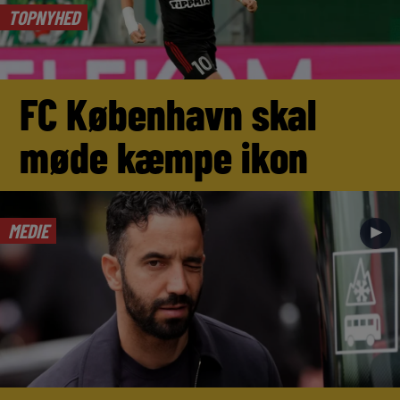
TOPNYHED
FC København skal
møde kæmpe ikon
MEDIE
►