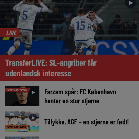
►
LIVE
TransferLIVE: SL-angriber får
udenlandsk interesse
Farzam spår: FC København
TIPSBLADET SPECIAL
►
henter en stor stjerne
►
Tillykke, AGF – en stjerne er født!
TIPSBLADETS DOM