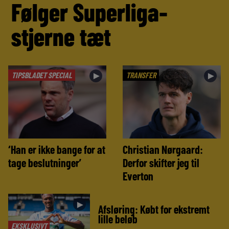
Følger Superliga-
stjerne tæt
TIPSBLADET SPECIAL
TRANSFER
►
►
‘Han er ikke bange for at
Christian Nørgaard:
tage beslutninger’
Derfor skifter jeg til
Everton
►
Afsløring: Købt for ekstremt
lille beløb
EKSKLUSIVT