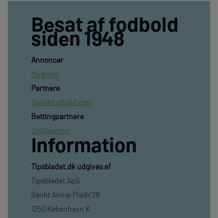
Besat af fodbold
siden 1948
Annoncer
Mediekit
Partnere
Danskfodbold.com
Bettingpartnere
SpilXperten
Information
TIpsbladet.dk udgives af
Tipsbladet ApS
Sankt Annæ Plads 28
1250 København K