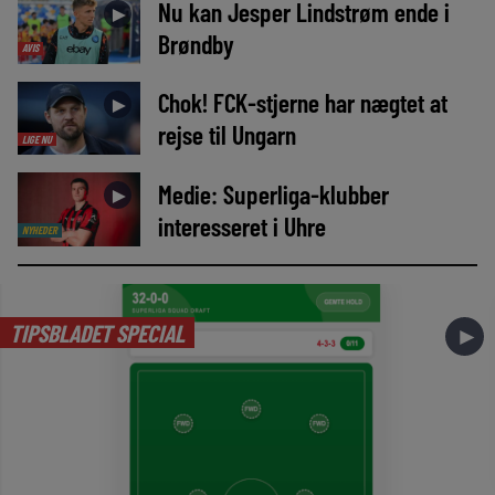
Nu kan Jesper Lindstrøm ende i
►
Brøndby
AVIS
Chok! FCK-stjerne har nægtet at
►
rejse til Ungarn
LIGE NU
Medie: Superliga-klubber
►
interesseret i Uhre
NYHEDER
TIPSBLADET SPECIAL
►