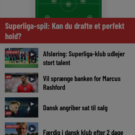
Superliga-spil: Kan du drafte et perfekt
hold?
Afsløring: Superliga-klub udlejer
EKSKLUSIVT
►
stort talent
Vil sprænge banken for Marcus
AVIS
►
Rashford
►
Dansk angriber sat til salg
AVIS
EKSKLUSIVT
►
Færdig i dansk klub efter 2 dage