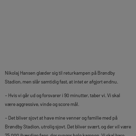
Nikolaj Hansen glæder sig til returkampen på Brøndby
Stadion, men slår samtidig fast, at intet er afgjort endnu.
– Hvis vi går ud og forsvarer i 90 minutter, taber vi. Vi skal
være aggressive, vinde og score mål.
– Det bliver sjovt at have mine venner og familie med på
Brøndby Stadion, utrolig sjovt. Det bliver svært, og der vil være
25.000 ihærdige fans, der synger hele kampen. Vi skal bare