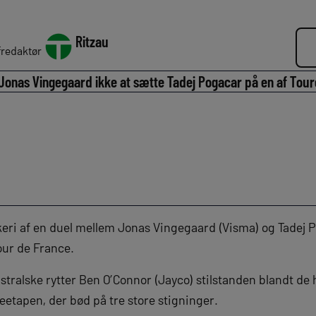
Ritzau
redaktør
onas Vingegaard ikke at sætte Tadej Pogacar på en af Tour
rkeri af en duel mellem Jonas Vingegaard (Visma) og Tadej
our de France.
stralske rytter Ben O’Connor (Jayco) stilstanden blandt de h
etapen, der bød på tre store stigninger.