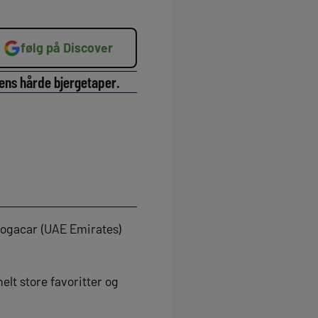
følg på Discover
ens hårde bjergetaper.
 Pogacar (UAE Emirates)
elt store favoritter og