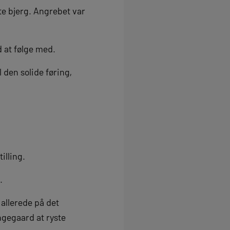
te bjerg. Angrebet var
d at følge med.
 den solide føring,
illing.
.
allerede på det
ngegaard at ryste