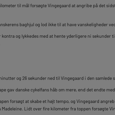
ilometer til mål forsøgte Vingegaard at angribe på det sids
danskerens baghjul og lod ikke til at have vanskeligheder ve
kontra og lykkedes med at hente yderligere ni sekunder til
.
inutter og 26 sekunder ned til Vingegaard i den samlede st
tape gav danske cykelfans håb om mere, end det endte med
apen forsøgt at skabe et højt tempo, og Vingegaard angreb 
a Madeleine. Lidt over fire kilometer fra toppen forsøgte Vi