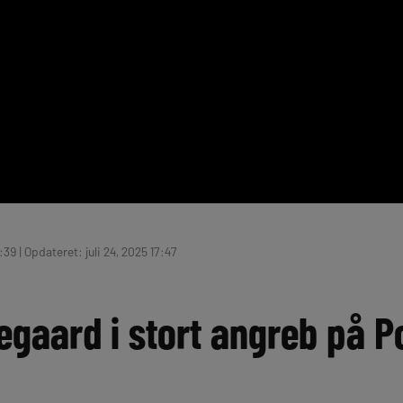
:39 | Opdateret: juli 24, 2025 17:47
egaard i stort angreb på P