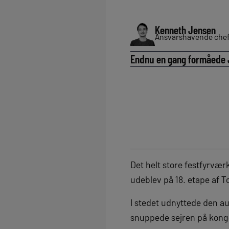
Kenneth Jensen
Ansvarshavende chef
Endnu en gang formåede J
Det helt store festfyrvæ
udeblev på 18. etape af T
I stedet udnyttede den au
snuppede sejren på konge