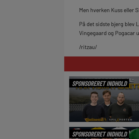
Men hverken Kuss eller Si
På det sidste bjerg blev 
Vingegaard og Pogacar ude
/ritzau/
SPONSORERET INDHOLD
SPONSORERET INDHOLD