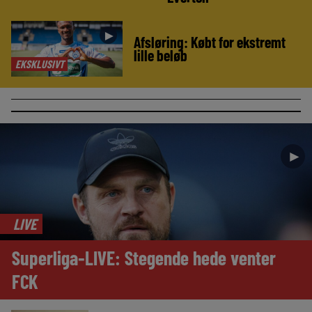
►
Afsløring: Købt for ekstremt
lille beløb
EKSKLUSIVT
►
LIVE
Superliga-LIVE: Stegende hede venter
FCK