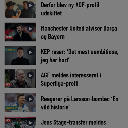
Derfor blev ny AGF-profil
►
udskiftet
Manchester United afviser Barça
►
og Bayern
MEDIE
KEP raser: ‘Det mest uambitiøse,
NYHEDER
►
jeg har hørt’
AGF meldes interesseret i
►
Superliga-profil
AVIS
Reagerer på Larsson-bombe: ‘En
►
vild historie’
INTERVIEW
Jens Stage-transfer meldes
AVIS
►