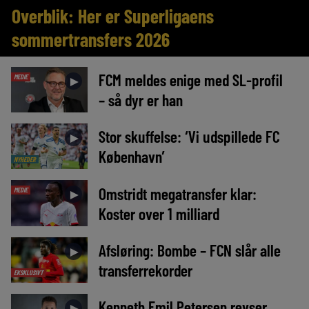
Overblik: Her er Superligaens
sommertransfers 2026
FCM meldes enige med SL-profil
MEDIE
►
– så dyr er han
Stor skuffelse: ‘Vi udspillede FC
►
København’
NYHEDER
Omstridt megatransfer klar:
MEDIE
►
Koster over 1 milliard
Afsløring: Bombe – FCN slår alle
►
transferrekorder
EKSKLUSIVT
Kenneth Emil Petersen revser
►