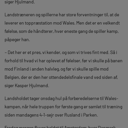
siger Hjulmand.
Landstræneren og spillerne har store forventninger til, at de
leverer en toppræstation mod Wales. Men det er en velkendt
følelse, som de håndterer, hver eneste gang de spiller kamp,
påpeger han.
– Det her er et pres, vi kender, og som vi trives fint med. Så i
forhold til hvad vi har oplevet af følelser, før vi skulle på banen
mod Finland i anden halvleg, og før vi skulle spille mod
Belgien, der er den her ottendedelsfinale vand ved siden af,
siger Kasper Hjulmand.
Landsholdet tager onsdag hul på forberedelserne til Wales-
kampen, når hele truppen for første gang er samlet til træning
siden mandagens 4-1-sejr over Rusland i Parken.
Fredag morgen flyver holdet til Amsterdam, hvor Danmark