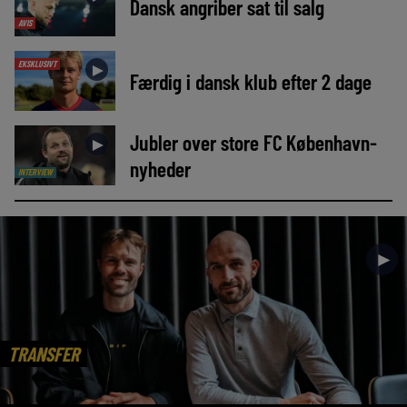
Dansk angriber sat til salg
AVIS
EKSKLUSIVT
►
Færdig i dansk klub efter 2 dage
Jubler over store FC København-
►
nyheder
INTERVIEW
►
TRANSFER