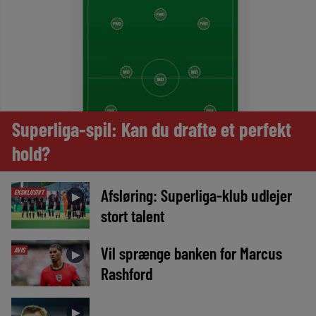
Superliga-spil: Kan du drafte et perfekt
hold?
Afsløring: Superliga-klub udlejer
EKSKLUSIVT
►
stort talent
Vil sprænge banken for Marcus
AVIS
►
Rashford
►