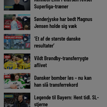
Superliga-træner
NYHEDER
Sønderjyske har bedt Magnus
►
Jensen holde sig væk
MEDIE
‘Et af de største danske
TIPSBLADET SPECIAL
►
resultater’
Vildt Brøndby-transferrygte
MEDIE
►
aflivet
Dansker bomber løs – nu kan
MEDIE
►
han slå transferrekord
Legende til Bayern: Hent tidl. SL-
NYHEDER
►
stjerne