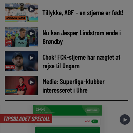
►
Tillykke, AGF – en stjerne er født!
TIPSBLADETS DOM
Nu kan Jesper Lindstrøm ende i
►
Brøndby
AVIS
Chok! FCK-stjerne har nægtet at
►
rejse til Ungarn
LIGE NU
Medie: Superliga-klubber
►
interesseret i Uhre
NYHEDER
TIPSBLADET SPECIAL
►