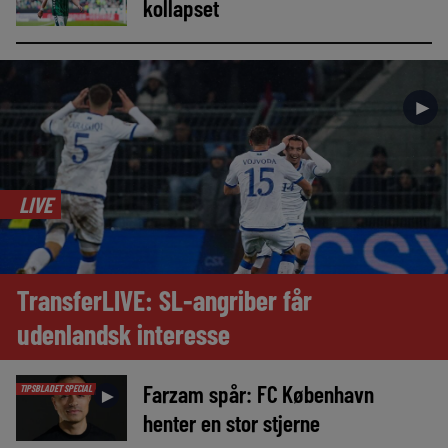
kollapset
►
LIVE
TransferLIVE: SL-angriber får
udenlandsk interesse
Farzam spår: FC København
TIPSBLADET SPECIAL
►
henter en stor stjerne