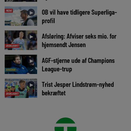
OB vil have tidligere Superliga-
MEDIE
►
profil
Afsløring: Afviser seks mio. for
►
hjemsendt Jensen
EKSKLUSIVT
AGF-stjerne ude af Champions
►
League-trup
NYHEDER
Trist Jesper Lindstrøm-nyhed
►
bekræftet
EKSKLUSIVT