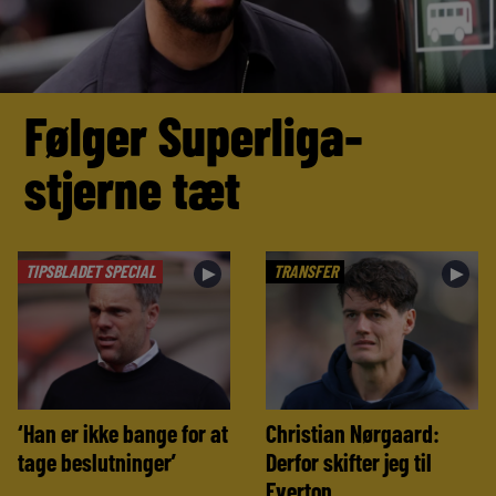
Følger Superliga-
stjerne tæt
TIPSBLADET SPECIAL
TRANSFER
►
►
‘Han er ikke bange for at
Christian Nørgaard:
tage beslutninger’
Derfor skifter jeg til
Everton