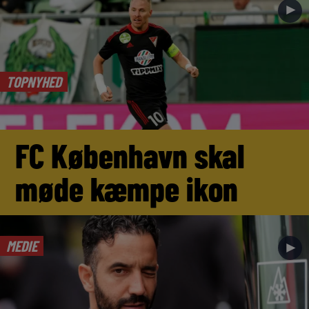
►
TOPNYHED
FC København skal
møde kæmpe ikon
MEDIE
►