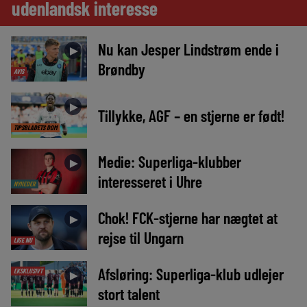
udenlandsk interesse
Nu kan Jesper Lindstrøm ende i
►
Brøndby
AVIS
►
Tillykke, AGF – en stjerne er født!
TIPSBLADETS DOM
Medie: Superliga-klubber
►
interesseret i Uhre
NYHEDER
Chok! FCK-stjerne har nægtet at
►
rejse til Ungarn
LIGE NU
Afsløring: Superliga-klub udlejer
EKSKLUSIVT
►
stort talent