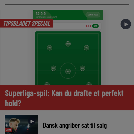
TIPSBLADET SPECIAL
►
Superliga-spil: Kan du drafte et perfekt
hold?
►
Dansk angriber sat til salg
AVIS