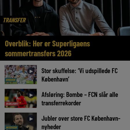
TRANSFER
Overblik: Her er Superligaens
sommertransfers 2026
Stor skuffelse: ‘Vi udspillede FC
►
København’
NYHEDER
Afsløring: Bombe – FCN slår alle
►
transferrekorder
EKSKLUSIVT
Jubler over store FC København-
►
nyheder
INTERVIEW