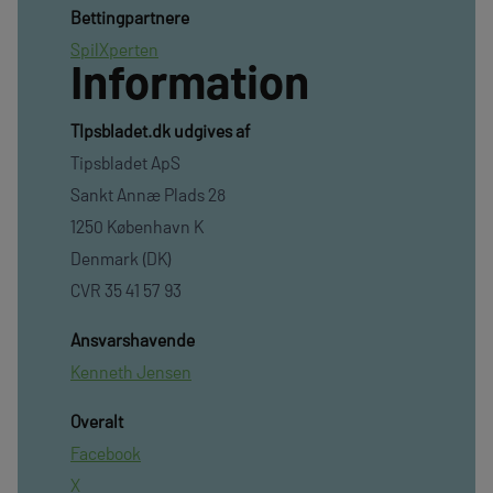
Bettingpartnere
SpilXperten
Information
TIpsbladet.dk udgives af
Tipsbladet ApS
Sankt Annæ Plads 28
1250 København K
Denmark (DK)
CVR 35 41 57 93
Ansvarshavende
Kenneth Jensen
Overalt
Facebook
X