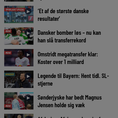
‘Et af de største danske
TIPSBLADET SPECIAL
►
resultater’
Dansker bomber løs – nu kan
MEDIE
►
han slå transferrekord
Omstridt megatransfer klar:
MEDIE
►
Koster over 1 milliard
Legende til Bayern: Hent tidl. SL-
NYHEDER
►
stjerne
Sønderjyske har bedt Magnus
►
Jensen holde sig væk
MEDIE