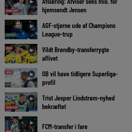
Afsløring: Afviser seks mio. for
►
hjemsendt Jensen
EKSKLUSIVT
AGF-stjerne ude af Champions
►
League-trup
NYHEDER
Vildt Brøndby-transferrygte
MEDIE
►
aflivet
OB vil have tidligere Superliga-
MEDIE
►
profil
Trist Jesper Lindstrøm-nyhed
►
bekræftet
EKSKLUSIVT
►
FCM-transfer i fare
MEDIE