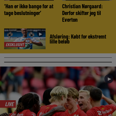
‘Han er ikke bange for at
Christian Nørgaard:
tage beslutninger’
Derfor skifter jeg til
Everton
►
Afsløring: Købt for ekstremt
lille beløb
EKSKLUSIVT
►
LIVE