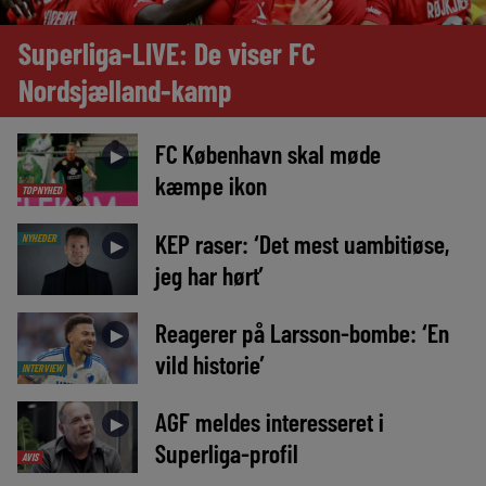
Superliga-LIVE: De viser FC
Nordsjælland-kamp
FC København skal møde
►
kæmpe ikon
TOPNYHED
KEP raser: ‘Det mest uambitiøse,
NYHEDER
►
jeg har hørt’
Reagerer på Larsson-bombe: ‘En
►
vild historie’
INTERVIEW
AGF meldes interesseret i
►
Superliga-profil
AVIS