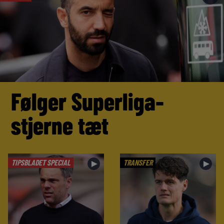
Følger Superliga-
stjerne tæt
TIPSBLADET SPECIAL
TRANSFER
►
►