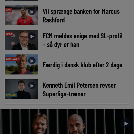
Vil sprænge banken for Marcus
AVIS
►
Rashford
FCM meldes enige med SL-profil
MEDIE
►
– så dyr er han
EKSKLUSIVT
►
Færdig i dansk klub efter 2 dage
Kenneth Emil Petersen revser
►
Superliga-træner
NYHEDER
►