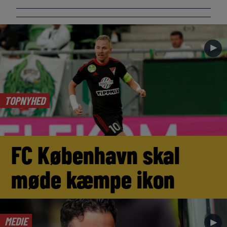
►
TOPNYHED
FC København skal
møde kæmpe ikon
MEDIE
►