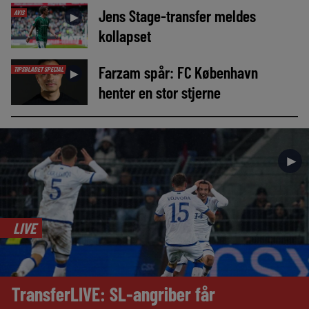
Jens Stage-transfer meldes
AVIS
►
kollapset
Farzam spår: FC København
TIPSBLADET SPECIAL
►
henter en stor stjerne
►
LIVE
TransferLIVE: SL-angriber får