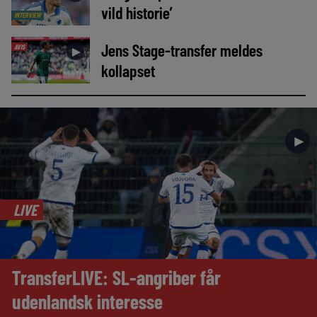
vild historie’
INTERVIEW
Jens Stage-transfer meldes
AVIS
►
kollapset
►
LIVE
TransferLIVE: SL-angriber får
udenlandsk interesse