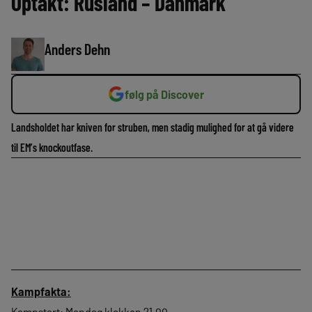
Optakt: Rusland – Danmark
Anders Dehn
følg på Discover
Landsholdet har kniven for struben, men stadig mulighed for at gå videre
til EM’s knockoutfase.
Kampfakta:
Kampstart: Mandag klokken 21.00