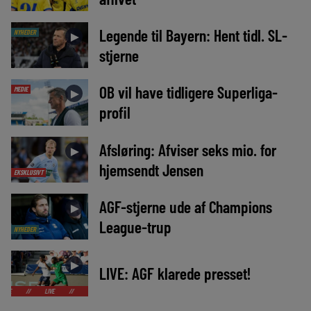
Legende til Bayern: Hent tidl. SL-
NYHEDER
►
stjerne
OB vil have tidligere Superliga-
MEDIE
►
profil
Afsløring: Afviser seks mio. for
►
hjemsendt Jensen
EKSKLUSIVT
AGF-stjerne ude af Champions
►
League-trup
NYHEDER
►
LIVE: AGF klarede presset!
LIVE
//
LIVE
//
LIVE
//
LIVE
//
LIVE
//
LIVE
//
LIVE
//