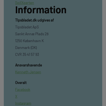
SpilXperten
Information
TIpsbladet.dk udgives af
Tipsbladet ApS
Sankt Annæ Plads 28
1250 København K
Denmark (DK)
CVR 35 41 57 93
Ansvarshavende
Kenneth Jensen
Overalt
Facebook
X
Instagram