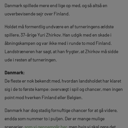
Danmark spillede mere end lige op med, og så altså en
uoverbevisende sejr over Finland.
Holdet må formentlig undvære en af turneringens ældste
spillere, 37-årige Yuri Zhirkov. Han udgik med en skade i
åbningskampen og var ikke med i runde to mod Finland.
Landstræneren har sagt, at han frygter, at Zhirkov må sidde
ude i resten af turneringen.
Danmark:
De fleste er nok bekendt med, hvordan landsholdet har klaret
sig i de to første kampe: overvægt i spil og chancer, men ingen
point mod hverken Finland eller Belgien.
Danmark har dog stadig fornuftige chancer for at gå videre,
endda som nummer to i puljen. Der er mange mulige
scenarier,
som vi gennemgår her
, men hvis vi skal gøre det