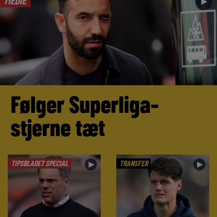
MEDIE
►
Følger Superliga-
stjerne tæt
TIPSBLADET SPECIAL
TRANSFER
►
►