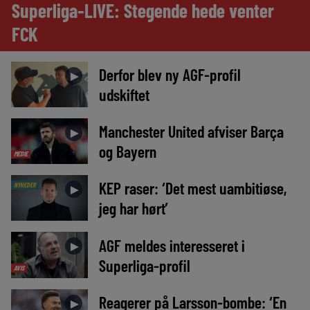
Superliga-LIVE: Stegende hede venter
FCK
Derfor blev ny AGF-profil
►
udskiftet
Manchester United afviser Barça
►
og Bayern
MEDIE
KEP raser: ‘Det mest uambitiøse,
NYHEDER
►
jeg har hørt’
AGF meldes interesseret i
►
Superliga-profil
AVIS
Reagerer på Larsson-bombe: ‘En
►