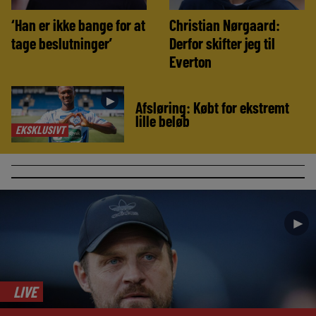
‘Han er ikke bange for at
Christian Nørgaard:
tage beslutninger’
Derfor skifter jeg til
Everton
►
Afsløring: Købt for ekstremt
lille beløb
EKSKLUSIVT
►
LIVE