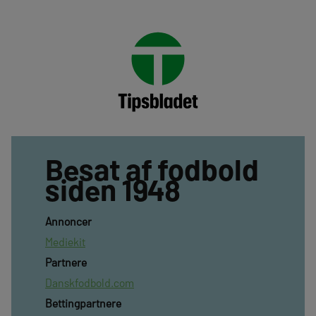
Besat af fodbold
siden 1948
Annoncer
Mediekit
Partnere
Danskfodbold.com
Bettingpartnere