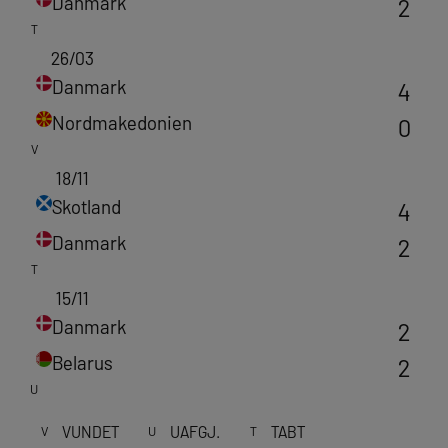
Danmark
2
T
26/03
Danmark
4
Nordmakedonien
0
V
18/11
Skotland
4
Danmark
2
T
15/11
Danmark
2
Belarus
2
U
VUNDET
UAFGJ.
TABT
V
U
T