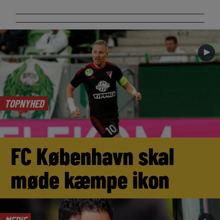
►
TOPNYHED
FC København skal
møde kæmpe ikon