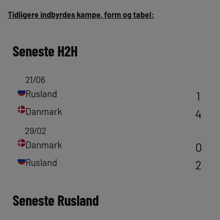
Tidligere indbyrdes kampe, form og tabel:
Seneste
H2H
21/06
Rusland
1
Danmark
4
29/02
Danmark
0
Rusland
2
Seneste
Rusland