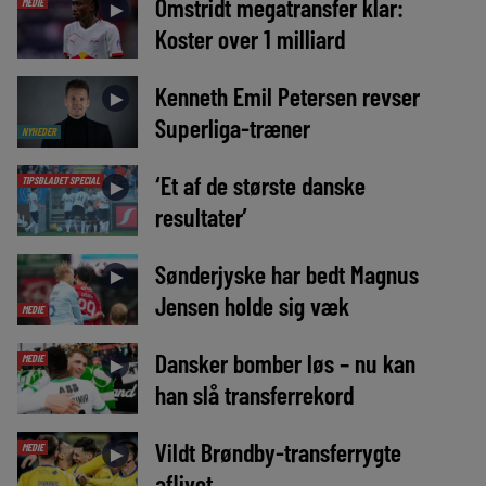
Omstridt megatransfer klar:
MEDIE
►
Koster over 1 milliard
Kenneth Emil Petersen revser
►
Superliga-træner
NYHEDER
‘Et af de største danske
TIPSBLADET SPECIAL
►
resultater’
Sønderjyske har bedt Magnus
►
Jensen holde sig væk
MEDIE
Dansker bomber løs – nu kan
MEDIE
►
han slå transferrekord
Vildt Brøndby-transferrygte
MEDIE
►
aflivet