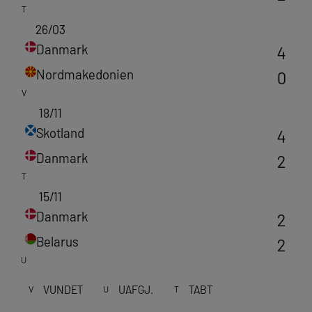
T
26/03
Danmark
4
Nordmakedonien
0
V
18/11
Skotland
4
Danmark
2
T
15/11
Danmark
2
Belarus
2
U
VUNDET
UAFGJ.
TABT
V
U
T