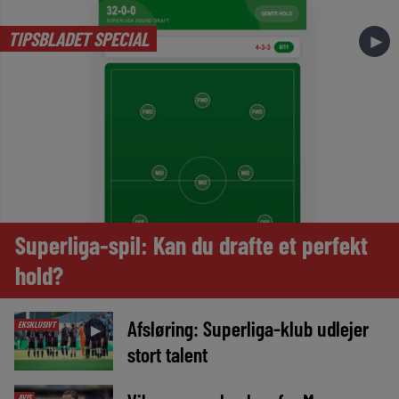
TIPSBLADET SPECIAL
►
Superliga-spil: Kan du drafte et perfekt
hold?
Afsløring: Superliga-klub udlejer
EKSKLUSIVT
►
stort talent
AVIS