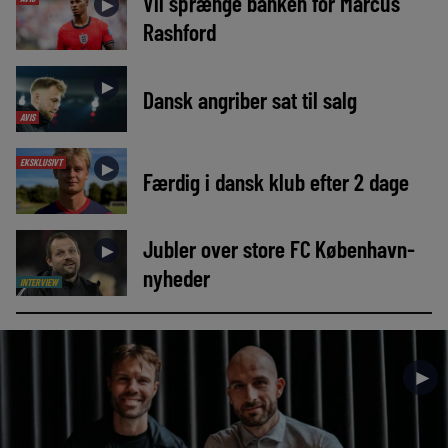
Vil sprænge banken for Marcus
►
Rashford
►
Dansk angriber sat til salg
AVIS
EKSKLUSIVT
►
Færdig i dansk klub efter 2 dage
Jubler over store FC København-
►
nyheder
INTERVIEW
►