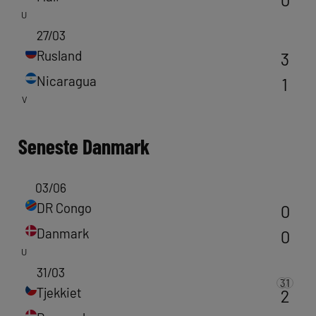
U
27/03
Rusland
3
Nicaragua
1
V
Seneste
Danmark
03/06
DR Congo
0
Danmark
0
U
31/03
3
1
Tjekkiet
2