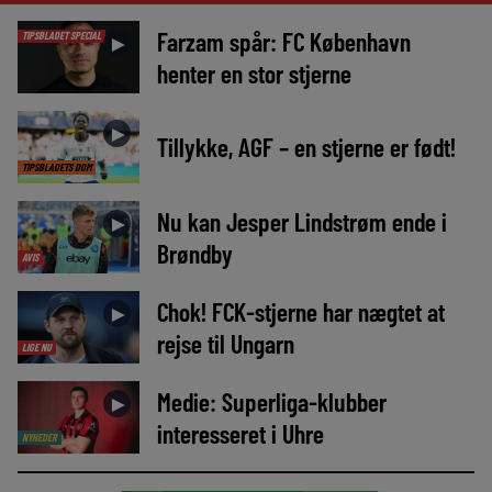
Farzam spår: FC København
TIPSBLADET SPECIAL
►
henter en stor stjerne
►
Tillykke, AGF – en stjerne er født!
TIPSBLADETS DOM
Nu kan Jesper Lindstrøm ende i
►
Brøndby
AVIS
Chok! FCK-stjerne har nægtet at
►
rejse til Ungarn
LIGE NU
Medie: Superliga-klubber
►
interesseret i Uhre
NYHEDER