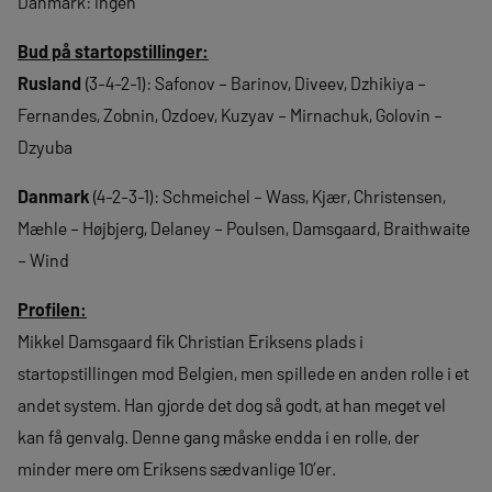
Danmark: Ingen
Bud på startopstillinger:
Rusland
(3-4-2-1): Safonov – Barinov, Diveev, Dzhikiya –
Fernandes, Zobnin, Ozdoev, Kuzyav – Mirnachuk, Golovin –
Dzyuba
Danmark
(4-2-3-1): Schmeichel – Wass, Kjær, Christensen,
Mæhle – Højbjerg, Delaney – Poulsen, Damsgaard, Braithwaite
– Wind
Profilen:
Mikkel Damsgaard fik Christian Eriksens plads i
startopstillingen mod Belgien, men spillede en anden rolle i et
andet system. Han gjorde det dog så godt, at han meget vel
kan få genvalg. Denne gang måske endda i en rolle, der
minder mere om Eriksens sædvanlige 10’er.