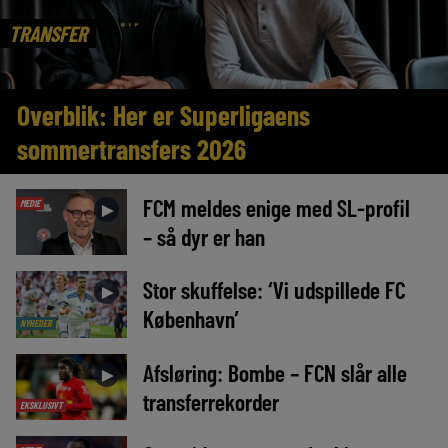
TRANSFER
Overblik: Her er Superligaens
sommertransfers 2026
FCM meldes enige med SL-profil
MEDIE
►
– så dyr er han
Stor skuffelse: ‘Vi udspillede FC
►
København’
NYHEDER
Afsløring: Bombe – FCN slår alle
►
transferrekorder
EKSKLUSIVT