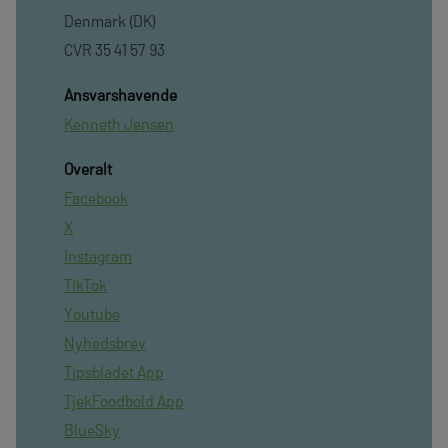
Denmark (DK)
CVR 35 41 57 93
Ansvarshavende
Kenneth Jensen
Overalt
Facebook
X
Instagram
TikTok
Youtube
Nyhedsbrev
Tipsbladet App
TjekFoodbold App
BlueSky