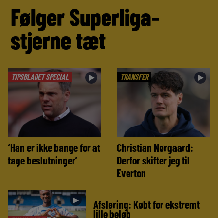
Følger Superliga-
stjerne tæt
TIPSBLADET SPECIAL
TRANSFER
►
►
‘Han er ikke bange for at
Christian Nørgaard:
tage beslutninger’
Derfor skifter jeg til
Everton
►
Afsløring: Købt for ekstremt
lille beløb