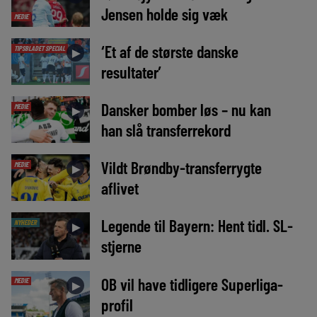
Jensen holde sig væk
MEDIE
‘Et af de største danske
TIPSBLADET SPECIAL
►
resultater’
Dansker bomber løs – nu kan
MEDIE
►
han slå transferrekord
Vildt Brøndby-transferrygte
MEDIE
►
aflivet
Legende til Bayern: Hent tidl. SL-
NYHEDER
►
stjerne
OB vil have tidligere Superliga-
MEDIE
►
profil