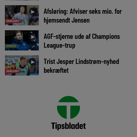
Afsløring: Afviser seks mio. for
►
hjemsendt Jensen
EKSKLUSIVT
AGF-stjerne ude af Champions
►
League-trup
NYHEDER
Trist Jesper Lindstrøm-nyhed
►
bekræftet
EKSKLUSIVT