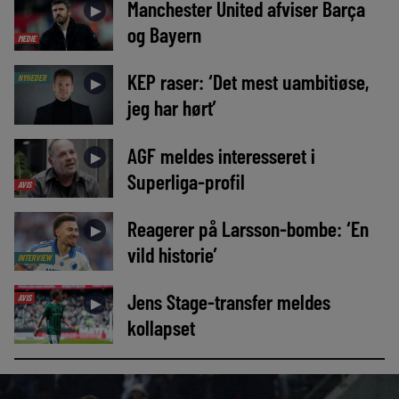
Manchester United afviser Barça
►
og Bayern
MEDIE
KEP raser: ‘Det mest uambitiøse,
NYHEDER
►
jeg har hørt’
AGF meldes interesseret i
►
Superliga-profil
AVIS
Reagerer på Larsson-bombe: ‘En
►
vild historie’
INTERVIEW
Jens Stage-transfer meldes
AVIS
►
kollapset