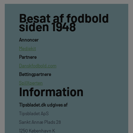
Besat af fodbold
siden 1948
Annoncer
Mediekit
Partnere
Danskfodbold.com
Bettingpartnere
SpilXperten
Information
TIpsbladet.dk udgives af
Tipsbladet ApS
Sankt Annæ Plads 28
1250 København K