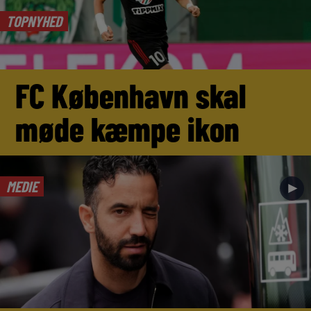
TOPNYHED
FC København skal
møde kæmpe ikon
MEDIE
►