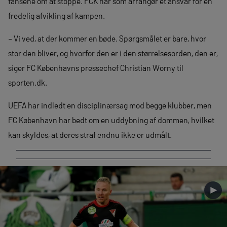
fansene om at stoppe. FCK har som arrangør et ansvar for en
fredelig afvikling af kampen.
– Vi ved, at der kommer en bøde. Spørgsmålet er bare, hvor
stor den bliver, og hvorfor den er i den størrelsesorden, den er,
siger FC Københavns pressechef Christian Worny til
sporten.dk.
UEFA har indledt en disciplinærsag mod begge klubber, men
FC København har bedt om en uddybning af dommen, hvilket
kan skyldes, at deres straf endnu ikke er udmålt.
►