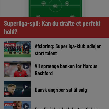
Superliga-spil: Kan du drafte et perfekt
hold?
Afsløring: Superliga-klub udlejer
EKSKLUSIVT
►
stort talent
Vil sprænge banken for Marcus
AVIS
►
Rashford
►
Dansk angriber sat til salg
AVIS
EKSKLUSIVT
►