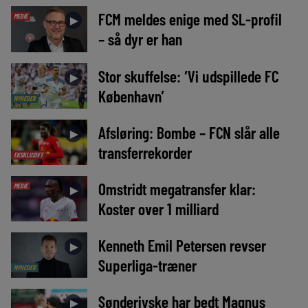
FCM meldes enige med SL-profil
MEDIE
►
– så dyr er han
Stor skuffelse: ‘Vi udspillede FC
►
København’
NYHEDER
Afsløring: Bombe – FCN slår alle
►
transferrekorder
EKSKLUSIVT
Omstridt megatransfer klar:
MEDIE
►
Koster over 1 milliard
Kenneth Emil Petersen revser
►
Superliga-træner
NYHEDER
Sønderjyske har bedt Magnus
►