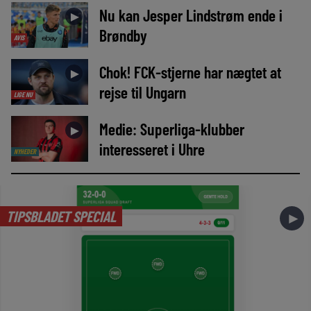
Nu kan Jesper Lindstrøm ende i
►
Brøndby
AVIS
Chok! FCK-stjerne har nægtet at
►
rejse til Ungarn
LIGE NU
Medie: Superliga-klubber
►
interesseret i Uhre
NYHEDER
TIPSBLADET SPECIAL
►