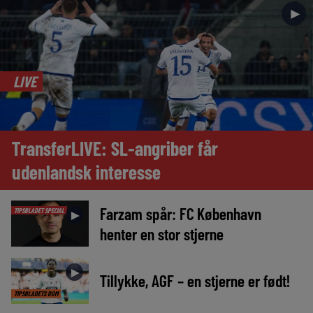
►
LIVE
TransferLIVE: SL-angriber får
udenlandsk interesse
Farzam spår: FC København
TIPSBLADET SPECIAL
►
henter en stor stjerne
►
Tillykke, AGF – en stjerne er født!
TIPSBLADETS DOM