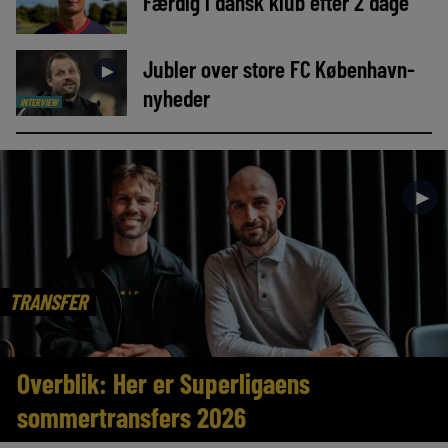
Færdig i dansk klub efter 2 dage
Jubler over store FC København-
►
nyheder
INTERVIEW
►
TRANSFER
Overblik: Her er Superligaens
sommertransfers 2026