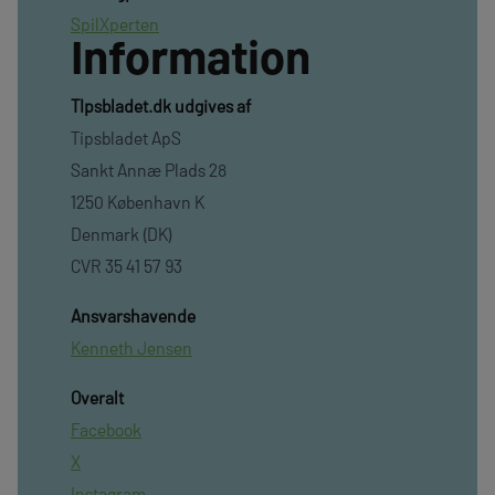
SpilXperten
Information
TIpsbladet.dk udgives af
Tipsbladet ApS
Sankt Annæ Plads 28
1250 København K
Denmark (DK)
CVR 35 41 57 93
Ansvarshavende
Kenneth Jensen
Overalt
Facebook
X
Instagram