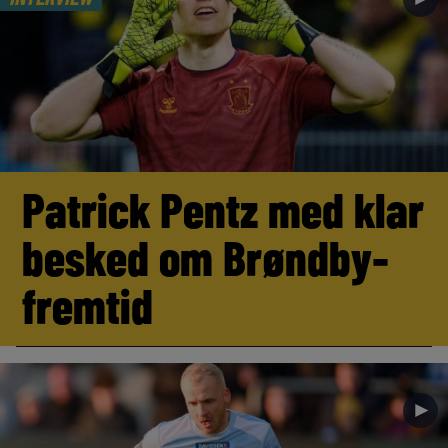
Patrick Pentz med klar
besked om Brøndby-
fremtid
►