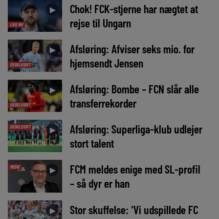
Chok! FCK-stjerne har nægtet at
►
rejse til Ungarn
LIGE NU
Afsløring: Afviser seks mio. for
►
hjemsendt Jensen
EKSKLUSIVT
Afsløring: Bombe – FCN slår alle
►
transferrekorder
EKSKLUSIVT
Afsløring: Superliga-klub udlejer
EKSKLUSIVT
►
stort talent
FCM meldes enige med SL-profil
MEDIE
►
– så dyr er han
Stor skuffelse: ‘Vi udspillede FC
►