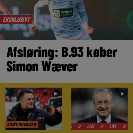
EKSKLUSIVT
Afsløring: B.93 køber
Simon Wæver
►
►
STORT INTERVIEW
//
LIVE
//
LIVE
//
LIVE
//