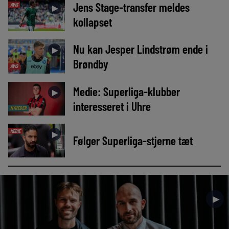
Jens Stage-transfer meldes
AVIS
►
kollapset
Nu kan Jesper Lindstrøm ende i
►
Brøndby
AVIS
Medie: Superliga-klubber
►
interesseret i Uhre
NYHEDER
MEDIE
►
Følger Superliga-stjerne tæt
►