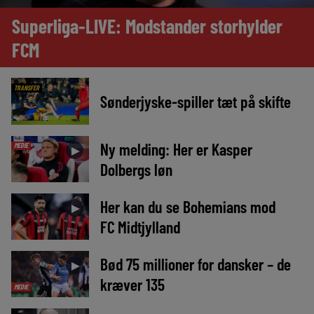
Superliga-LIVE: Modstander storhylder
FCM
TRANSFER
Sønderjyske-spiller tæt på skifte
Ny melding: Her er Kasper
MEDIE
►
Dolbergs løn
Her kan du se Bohemians mod
►
FC Midtjylland
Bød 75 millioner for dansker – de
►
kræver 135
MEDIE