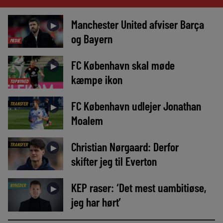
Manchester United afviser Barça
►
og Bayern
MEDIE
FC København skal møde
►
kæmpe ikon
TOPNYHED
FC København udlejer Jonathan
TRANSFER
►
Moalem
Christian Nørgaard: Derfor
TRANSFER
►
skifter jeg til Everton
KEP raser: ‘Det mest uambitiøse,
NYHEDER
►
jeg har hørt’