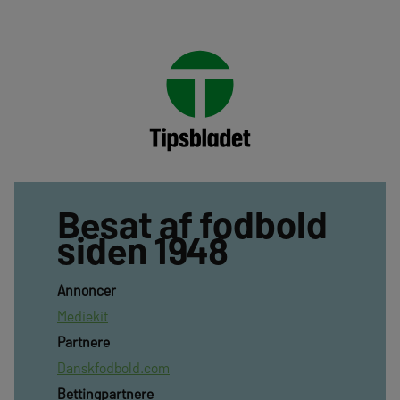
Besat af fodbold
siden 1948
Annoncer
Mediekit
Partnere
Danskfodbold.com
Bettingpartnere