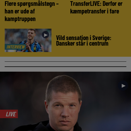
Flere spørgsmålstegn –
TransferLIVE: Derfor er
han er ude af
kæmpetransfer i fare
kamptruppen
►
Vild sensation i Sverige:
Dansker står i centrum
INTERVIEW
►
LIVE