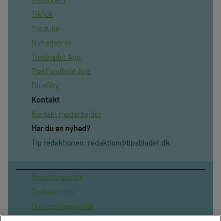
TikTok
Youtube
Nyhedsbrev
Tipsbladet App
TjekFoodbold App
BlueSky
Kontakt
Kontakt medarbejder
Har du en nyhed?
Tip redaktionen:
redaktion@tipsbladet.dk
Privatilvspolitik
Cookiepolitik
Publiceringspolitik
Vilkår for brug af sitet