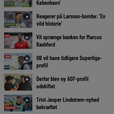
København’
NYHEDER
Reagerer på Larsson-bombe: ‘En
►
vild historie’
INTERVIEW
Vil sprænge banken for Marcus
AVIS
►
Rashford
OB vil have tidligere Superliga-
MEDIE
►
profil
Derfor blev ny AGF-profil
►
udskiftet
Trist Jesper Lindstrøm-nyhed
►
bekræftet
EKSKLUSIVT