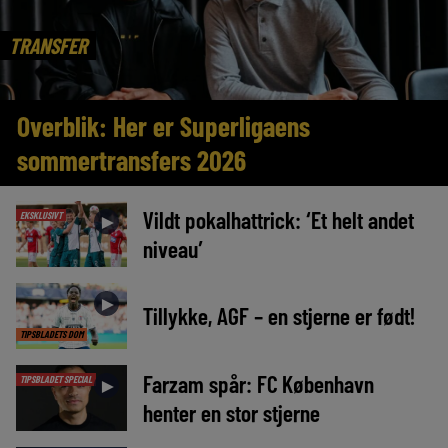
TRANSFER
Overblik: Her er Superligaens
sommertransfers 2026
Vildt pokalhattrick: ‘Et helt andet
EKSKLUSIVT
►
niveau’
►
Tillykke, AGF – en stjerne er født!
TIPSBLADETS DOM
Farzam spår: FC København
TIPSBLADET SPECIAL
►
henter en stor stjerne