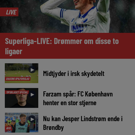
LIVE
Superliga-LIVE: Drømmer om disse to
ligaer
►
Midtjyder i irsk skydetelt
DAGENS SPILFORSLAG
Farzam spår: FC København
TIPSBLADET SPECIAL
►
henter en stor stjerne
Nu kan Jesper Lindstrøm ende i
►
Brøndby
AVIS