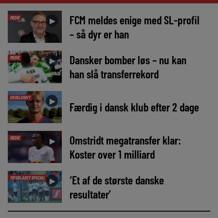
FCM meldes enige med SL-profil
MEDIE
►
– så dyr er han
Dansker bomber løs – nu kan
MEDIE
►
han slå transferrekord
EKSKLUSIVT
►
Færdig i dansk klub efter 2 dage
Omstridt megatransfer klar:
MEDIE
►
Koster over 1 milliard
‘Et af de største danske
TIPSBLADET SPECIAL
►
resultater’