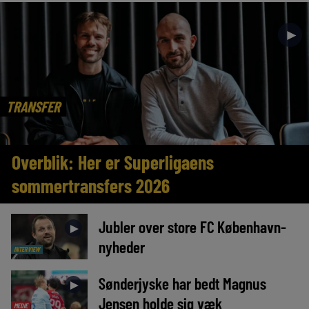
►
TRANSFER
Overblik: Her er Superligaens
sommertransfers 2026
Jubler over store FC København-
►
nyheder
INTERVIEW
Sønderjyske har bedt Magnus
►
Jensen holde sig væk
MEDIE