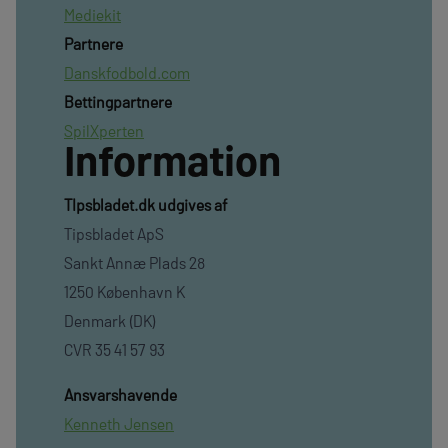
Mediekit
Partnere
Danskfodbold.com
Bettingpartnere
SpilXperten
Information
TIpsbladet.dk udgives af
Tipsbladet ApS
Sankt Annæ Plads 28
1250 København K
Denmark (DK)
CVR 35 41 57 93
Ansvarshavende
Kenneth Jensen