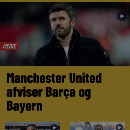
►
MEDIE
Manchester United
afviser Barça og
Bayern
►
►