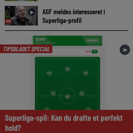
AGF meldes interesseret i
►
Superliga-profil
AVIS
TIPSBLADET SPECIAL
►
Superliga-spil: Kan du drafte et perfekt
hold?