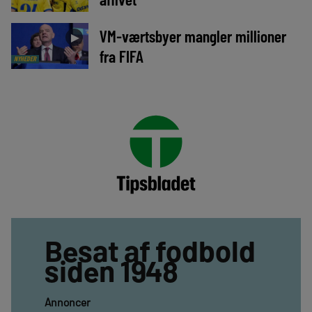
VM-værtsbyer mangler millioner
►
fra FIFA
NYHEDER
Besat af fodbold
siden 1948
Annoncer