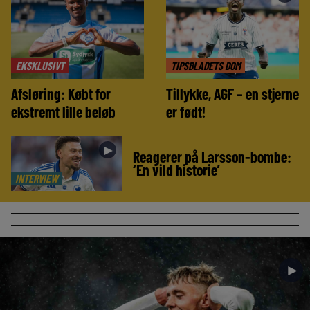
EKSKLUSIVT
TIPSBLADETS DOM
Afsløring: Købt for
Tillykke, AGF – en stjerne
ekstremt lille beløb
er født!
►
Reagerer på Larsson-bombe:
‘En vild historie’
INTERVIEW
►