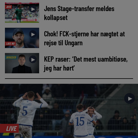
Jens Stage-transfer meldes
AVIS
►
kollapset
Chok! FCK-stjerne har nægtet at
►
rejse til Ungarn
LIGE NU
KEP raser: ‘Det mest uambitiøse,
NYHEDER
►
jeg har hørt’
►
LIVE