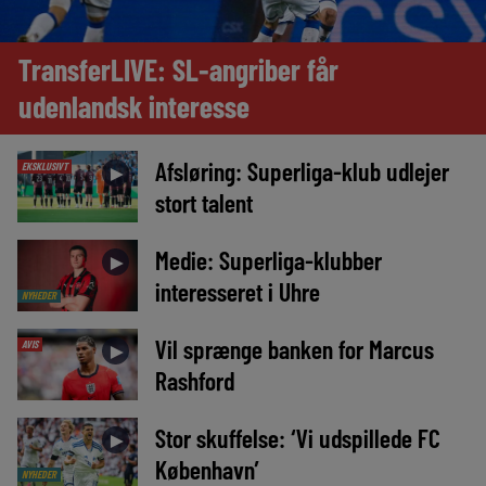
TransferLIVE: SL-angriber får
udenlandsk interesse
Afsløring: Superliga-klub udlejer
EKSKLUSIVT
►
stort talent
Medie: Superliga-klubber
►
interesseret i Uhre
NYHEDER
Vil sprænge banken for Marcus
AVIS
►
Rashford
Stor skuffelse: ‘Vi udspillede FC
►
København’
NYHEDER