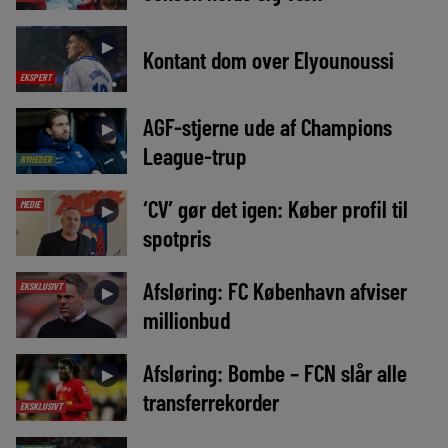
►
Kontant dom over Elyounoussi
EKSPERT
AGF-stjerne ude af Champions
►
League-trup
NYHEDER
‘CV’ gør det igen: Køber profil til
MEDIE
►
spotpris
Afsløring: FC København afviser
EKSKLUSIVT
►
millionbud
Afsløring: Bombe – FCN slår alle
►
transferrekorder
EKSKLUSIVT