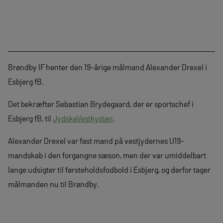
Brøndby IF henter den 19-årige målmand Alexander Drexel i
Esbjerg fB.
Det bekræfter Sebastian Brydegaard, der er sportschef i
Esbjerg fB, til
JydskeVestkysten
.
Alexander Drexel var fast mand på vestjydernes U19-
mandskab i den forgangne sæson, men der var umiddelbart
lange udsigter til førsteholdsfodbold i Esbjerg, og derfor tager
målmanden nu til Brøndby.