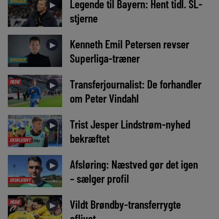
Legende til Bayern: Hent tidl. SL-
NYHEDER
►
stjerne
Kenneth Emil Petersen revser
►
Superliga-træner
NYHEDER
Transferjournalist: De forhandler
MEDIE
►
om Peter Vindahl
Trist Jesper Lindstrøm-nyhed
►
bekræftet
EKSKLUSIVT
Afsløring: Næstved gør det igen
►
– sælger profil
EKSKLUSIVT
Vildt Brøndby-transferrygte
MEDIE
►
aflivet