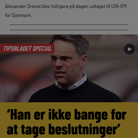
Alexander Drexel blev tidligere på dagen udtaget til U19-EM
for Danmark.
TIPSBLADET SPECIAL
►
‘Han er ikke bange for
at tage beslutninger’