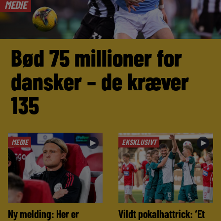
MEDIE
Bød 75 millioner for
dansker – de kræver
135
MEDIE
EKSKLUSIVT
►
►
Ny melding: Her er
Vildt pokalhattrick: ‘Et