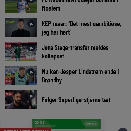
Moalem
KEP raser: ‘Det mest uambitiøse,
NYHEDER
►
jeg har hørt’
Jens Stage-transfer meldes
AVIS
►
kollapset
Nu kan Jesper Lindstrøm ende i
►
Brøndby
AVIS
MEDIE
►
Følger Superliga-stjerne tæt