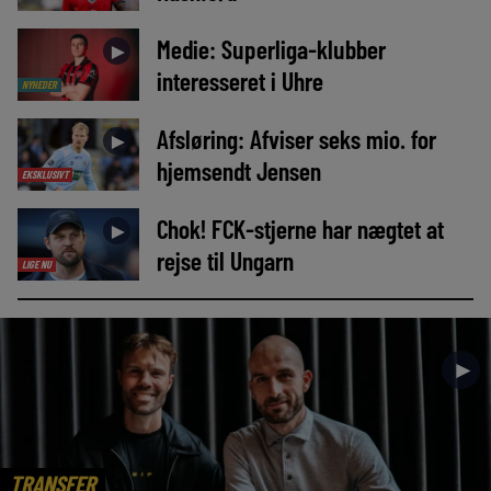
Medie: Superliga-klubber
►
interesseret i Uhre
NYHEDER
Afsløring: Afviser seks mio. for
►
hjemsendt Jensen
EKSKLUSIVT
Chok! FCK-stjerne har nægtet at
►
rejse til Ungarn
LIGE NU
►
TRANSFER