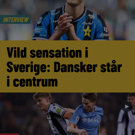
INTERVIEW
Vild sensation i
Sverige: Dansker står
i centrum
►