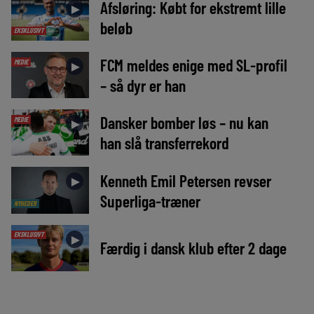
Afsløring: Købt for ekstremt lille
►
beløb
EKSKLUSIVT
FCM meldes enige med SL-profil
MEDIE
►
– så dyr er han
Dansker bomber løs – nu kan
MEDIE
►
han slå transferrekord
Kenneth Emil Petersen revser
►
Superliga-træner
NYHEDER
EKSKLUSIVT
►
Færdig i dansk klub efter 2 dage