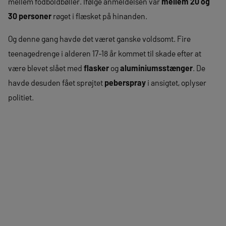
mellem fodboldbøller. Ifølge anmeldelsen var
mellem 20 og
30 personer
røget i flæsket på hinanden.
Og denne gang havde det været ganske voldsomt. Fire
teenagedrenge i alderen 17-18 år kommet til skade efter at
være blevet slået med
flasker
og
aluminiumsstænger
. De
havde desuden fået sprøjtet
peberspray
i ansigtet, oplyser
politiet.