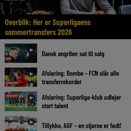
Overblik: Her er Superligaens
sommertransfers 2026
►
Dansk angriber sat til salg
AVIS
Afsløring: Bombe – FCN slår alle
►
transferrekorder
EKSKLUSIVT
Afsløring: Superliga-klub udlejer
EKSKLUSIVT
►
stort talent
►
Tillykke, AGF – en stjerne er født!
TIPSBLADETS DOM