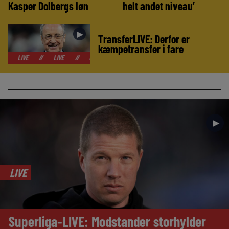
Kasper Dolbergs løn
helt andet niveau’
►
TransferLIVE: Derfor er
kæmpetransfer i fare
//
LIVE
//
LIVE
//
LIVE
//
LIVE
//
LIVE
//
LIVE
//
►
LIVE
Superliga-LIVE: Modstander storhylder