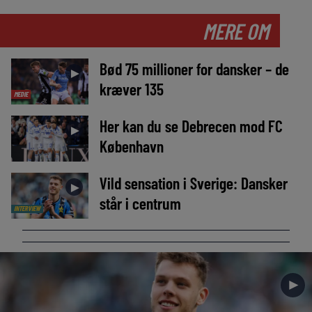
MERE OM
Bød 75 millioner for dansker – de
►
kræver 135
MEDIE
Her kan du se Debrecen mod FC
►
København
Vild sensation i Sverige: Dansker
►
står i centrum
INTERVIEW
►