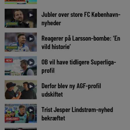
Jubler over store FC København-
►
nyheder
INTERVIEW
Reagerer på Larsson-bombe: ‘En
►
vild historie’
INTERVIEW
OB vil have tidligere Superliga-
MEDIE
►
profil
Derfor blev ny AGF-profil
►
udskiftet
Trist Jesper Lindstrøm-nyhed
►
bekræftet
EKSKLUSIVT