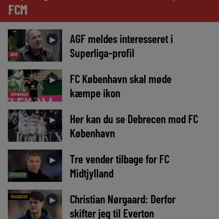
FCM
AGF meldes interesseret i
►
Superliga-profil
AVIS
FC København skal møde
►
kæmpe ikon
TOPNYHED
Her kan du se Debrecen mod FC
►
København
Tre vender tilbage for FC
►
Midtjylland
NYHEDER
Christian Nørgaard: Derfor
TRANSFER
►
skifter jeg til Everton