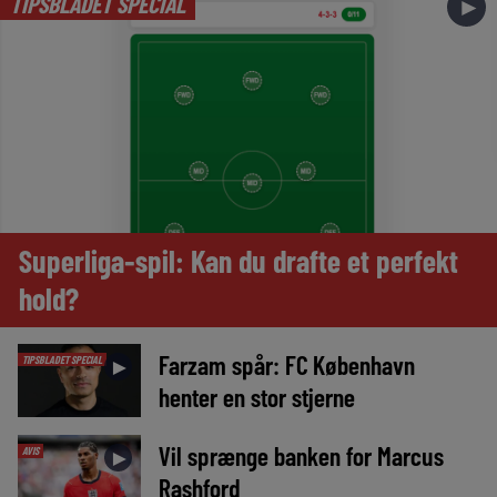
TIPSBLADET SPECIAL
►
Superliga-spil: Kan du drafte et perfekt
hold?
Farzam spår: FC København
TIPSBLADET SPECIAL
►
henter en stor stjerne
Vil sprænge banken for Marcus
AVIS
►
Rashford