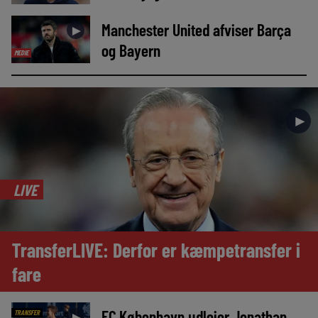
Manchester United afviser Barça
►
og Bayern
MEDIE
►
LIVE
TransferLIVE: Derfor er kæmpetransfer i
fare
FC København udlejer Jonathan
TRANSFER
►