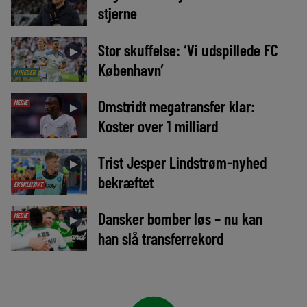
stjerne
Stor skuffelse: ‘Vi udspillede FC
►
København’
NYHEDER
Omstridt megatransfer klar:
MEDIE
►
Koster over 1 milliard
Trist Jesper Lindstrøm-nyhed
►
bekræftet
EKSKLUSIVT
Dansker bomber løs – nu kan
MEDIE
►
han slå transferrekord