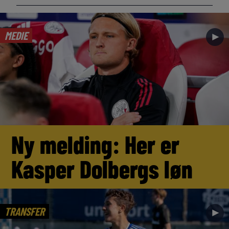
MEDIE
►
Ny melding: Her er
Kasper Dolbergs løn
TRANSFER
►