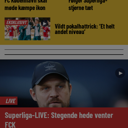
møde kæmpe ikon
stjerne tæt
EKSKLUSIVT
►
Vildt pokalhattrick: ‘Et helt
andet niveau’
►
LIVE
Superliga-LIVE: Stegende hede venter
FCK