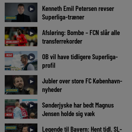
Kenneth Emil Petersen revser
►
Superliga-træner
NYHEDER
Afsløring: Bombe – FCN slår alle
►
transferrekorder
EKSKLUSIVT
OB vil have tidligere Superliga-
MEDIE
►
profil
Jubler over store FC København-
►
nyheder
INTERVIEW
Sønderjyske har bedt Magnus
►
Jensen holde sig væk
MEDIE
Legende til Bayern: Hent tidl. SL-
NYHEDER
►