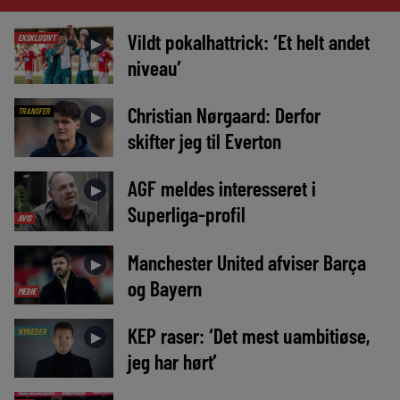
Vildt pokalhattrick: ‘Et helt andet
EKSKLUSIVT
►
niveau’
Christian Nørgaard: Derfor
TRANSFER
►
skifter jeg til Everton
AGF meldes interesseret i
►
Superliga-profil
AVIS
Manchester United afviser Barça
►
og Bayern
MEDIE
KEP raser: ‘Det mest uambitiøse,
NYHEDER
►
jeg har hørt’