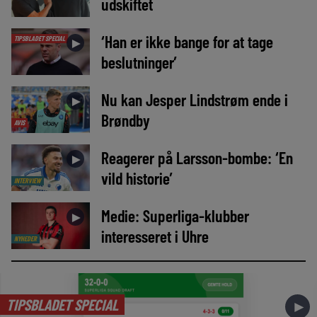
udskiftet
‘Han er ikke bange for at tage
TIPSBLADET SPECIAL
►
beslutninger’
Nu kan Jesper Lindstrøm ende i
►
Brøndby
AVIS
Reagerer på Larsson-bombe: ‘En
►
vild historie’
INTERVIEW
Medie: Superliga-klubber
►
interesseret i Uhre
NYHEDER
TIPSBLADET SPECIAL
►