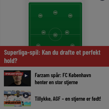
Superliga-spil: Kan du drafte et perfekt
hold?
Farzam spår: FC København
TIPSBLADET SPECIAL
►
henter en stor stjerne
►
Tillykke, AGF – en stjerne er født!
TIPSBLADETS DOM