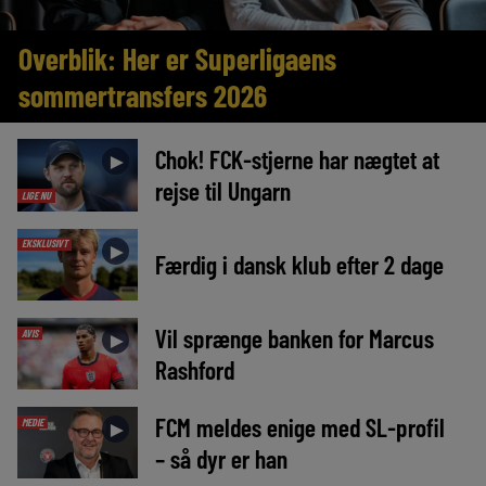
Overblik: Her er Superligaens
sommertransfers 2026
Chok! FCK-stjerne har nægtet at
►
rejse til Ungarn
LIGE NU
EKSKLUSIVT
►
Færdig i dansk klub efter 2 dage
Vil sprænge banken for Marcus
AVIS
►
Rashford
FCM meldes enige med SL-profil
MEDIE
►
– så dyr er han