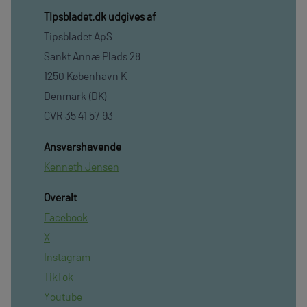
TIpsbladet.dk udgives af
Tipsbladet ApS
Sankt Annæ Plads 28
1250 København K
Denmark (DK)
CVR 35 41 57 93
Ansvarshavende
Kenneth Jensen
Overalt
Facebook
X
Instagram
TikTok
Youtube