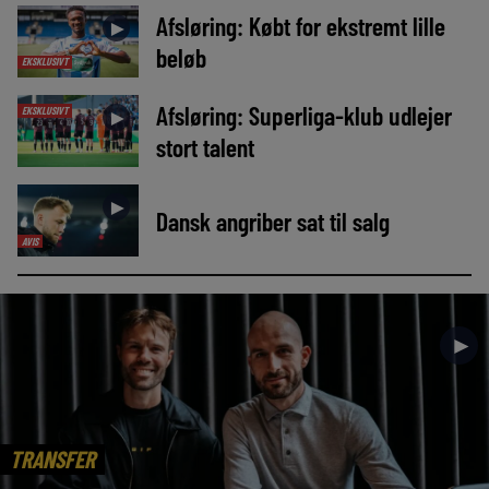
Afsløring: Købt for ekstremt lille
►
beløb
EKSKLUSIVT
Afsløring: Superliga-klub udlejer
EKSKLUSIVT
►
stort talent
►
Dansk angriber sat til salg
AVIS
►
TRANSFER