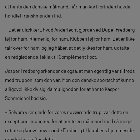
at hente den danske målmand, når man kort forinden havde
handlet franskmanden ind.
– Det er ulækkert, hvad Anderlecht gjorde ved Dupé. Fredberg
løj for ham. Riemer løj for ham. Klubben løj for ham. Det er ikke
fair over for ham, og jeg håber, at det lykkes for ham, udtalte
en rødglødende Teklak til Complément Foot.
Jesper Fredberg erkender da også, at man egentlig var tilfreds
med truppen, som den var. Men den danske sportschef kunne
alligevel ikke dy sig, da muligheden for at hente Kasper
Schmeichel bød sig.
– Selvom vi er glade for vores nuværende trup, var dette en
exceptionel mulighed for at hente en målmand med så meget
rutine og know-how, sagde Fredberg til klubbens hjemmeside
umiddelbart efter skiftet.