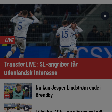
►
LIVE
TransferLIVE: SL-angriber får
udenlandsk interesse
Nu kan Jesper Lindstrøm ende i
►
Brøndby
AVIS
►
Tillykke, AGF – en stjerne er født!