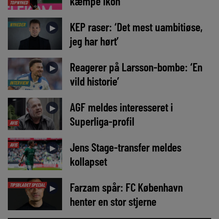
kæmpe ikon
TOPNYHED
KEP raser: ‘Det mest uambitiøse,
NYHEDER
►
jeg har hørt’
Reagerer på Larsson-bombe: ‘En
►
vild historie’
INTERVIEW
AGF meldes interesseret i
►
Superliga-profil
AVIS
Jens Stage-transfer meldes
AVIS
►
kollapset
Farzam spår: FC København
TIPSBLADET SPECIAL
►
henter en stor stjerne