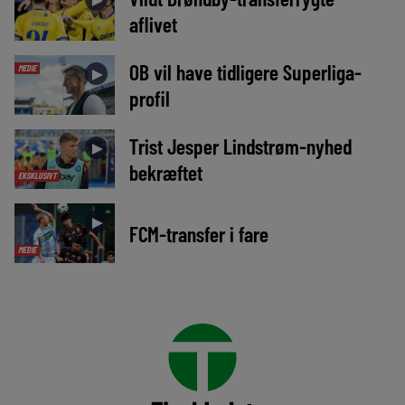
aflivet
OB vil have tidligere Superliga-
MEDIE
►
profil
Trist Jesper Lindstrøm-nyhed
►
bekræftet
EKSKLUSIVT
►
FCM-transfer i fare
MEDIE