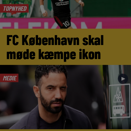
TOPNYHED
FC København skal
møde kæmpe ikon
MEDIE
►