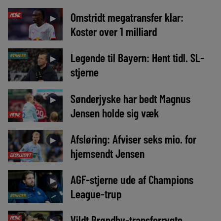
Omstridt megatransfer klar:
MEDIE
►
Koster over 1 milliard
Legende til Bayern: Hent tidl. SL-
NYHEDER
►
stjerne
Sønderjyske har bedt Magnus
►
Jensen holde sig væk
MEDIE
Afsløring: Afviser seks mio. for
►
hjemsendt Jensen
EKSKLUSIVT
AGF-stjerne ude af Champions
►
League-trup
NYHEDER
Vildt Brøndby-transferrygte
MEDIE
►