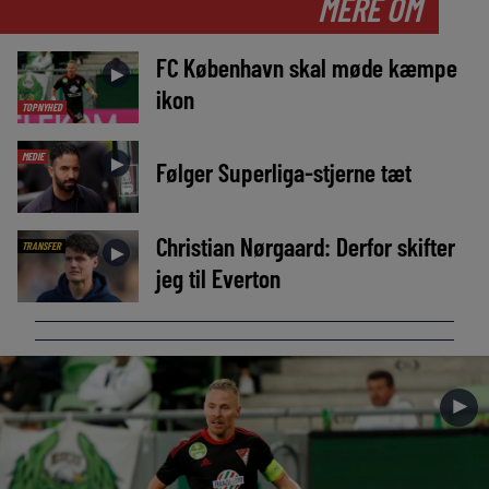
MERE OM
FC København skal møde kæmpe
►
ikon
TOPNYHED
MEDIE
►
Følger Superliga-stjerne tæt
Christian Nørgaard: Derfor skifter
TRANSFER
►
jeg til Everton
►