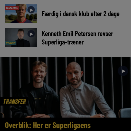
EKSKLUSIVT
►
Færdig i dansk klub efter 2 dage
Kenneth Emil Petersen revser
►
Superliga-træner
NYHEDER
►
TRANSFER
Overblik: Her er Superligaens