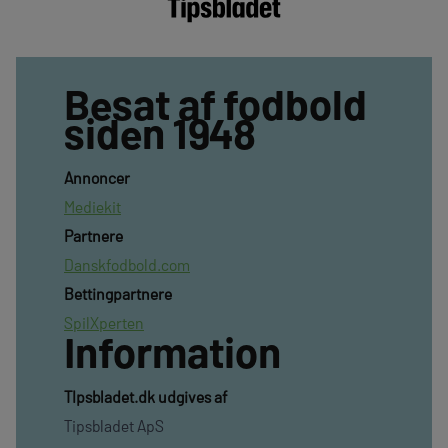
Besat af fodbold
siden 1948
Annoncer
Mediekit
Partnere
Danskfodbold.com
Bettingpartnere
SpilXperten
Information
TIpsbladet.dk udgives af
Tipsbladet ApS