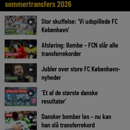
sommertransfers 2026
Stor skuffelse: ‘Vi udspillede FC
►
København’
NYHEDER
Afsløring: Bombe – FCN slår alle
►
transferrekorder
EKSKLUSIVT
Jubler over store FC København-
►
nyheder
INTERVIEW
‘Et af de største danske
TIPSBLADET SPECIAL
►
resultater’
Dansker bomber løs – nu kan
MEDIE
►
han slå transferrekord