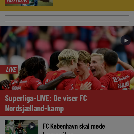
EKSKLUSIVT
►
LIVE
Superliga-LIVE: De viser FC
Nordsjælland-kamp
FC København skal møde
►