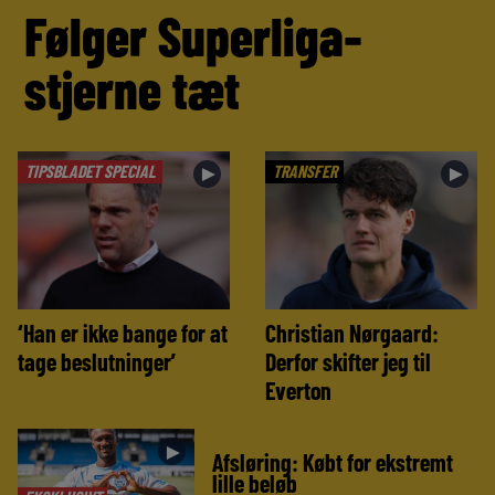
Følger Superliga-
stjerne tæt
TIPSBLADET SPECIAL
TRANSFER
►
►
‘Han er ikke bange for at
Christian Nørgaard:
tage beslutninger’
Derfor skifter jeg til
Everton
►
Afsløring: Købt for ekstremt
lille beløb