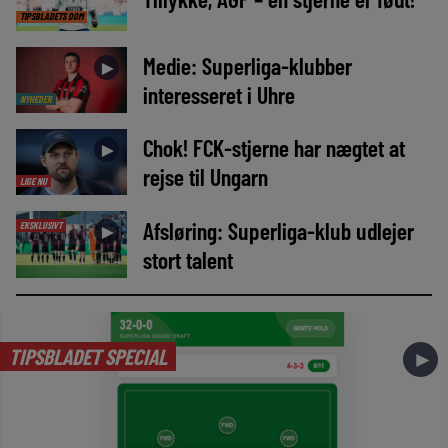
TIPSBLADETS DOM
Medie: Superliga-klubber
►
interesseret i Uhre
NYHEDER
Chok! FCK-stjerne har nægtet at
►
rejse til Ungarn
LIGE NU
Afsløring: Superliga-klub udlejer
EKSKLUSIVT
►
stort talent
TIPSBLADET SPECIAL
►