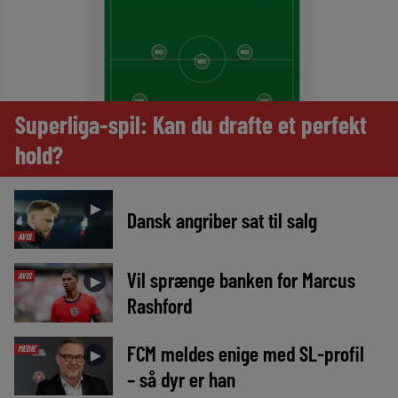
Superliga-spil: Kan du drafte et perfekt
hold?
►
Dansk angriber sat til salg
AVIS
Vil sprænge banken for Marcus
AVIS
►
Rashford
FCM meldes enige med SL-profil
MEDIE
►
– så dyr er han