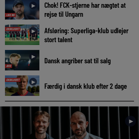
Chok! FCK-stjerne har nægtet at
►
rejse til Ungarn
LIGE NU
Afsløring: Superliga-klub udlejer
EKSKLUSIVT
►
stort talent
►
Dansk angriber sat til salg
AVIS
EKSKLUSIVT
►
Færdig i dansk klub efter 2 dage
►