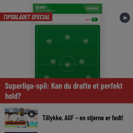
TIPSBLADET SPECIAL
►
Superliga-spil: Kan du drafte et perfekt
hold?
►
Tillykke, AGF – en stjerne er født!
TIPSBLADETS DOM