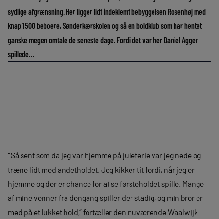
sydlige afgrænsning. Her ligger lidt indeklemt bebyggelsen Rosenhøj med
knap 1500 beboere, Sønderkærskolen og så en boldklub som har hentet
ganske megen omtale de seneste dage. Fordi det var her Daniel Agger
spillede…
“Så sent som da jeg var hjemme på juleferie var jeg nede og
træne lidt med andetholdet. Jeg kikker tit fordi, når jeg er
hjemme og der er chance for at se førsteholdet spille. Mange
af mine venner fra dengang spiller der stadig, og min bror er
med på et lukket hold,” fortæller den nuværende Waalwijk-