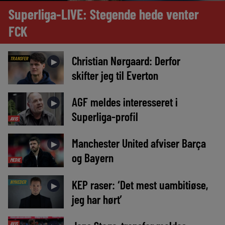
Superliga-LIVE: Stegende hede venter
FCK
Christian Nørgaard: Derfor
TRANSFER
►
skifter jeg til Everton
AGF meldes interesseret i
►
Superliga-profil
AVIS
Manchester United afviser Barça
►
og Bayern
MEDIE
KEP raser: ‘Det mest uambitiøse,
NYHEDER
►
jeg har hørt’
AVIS