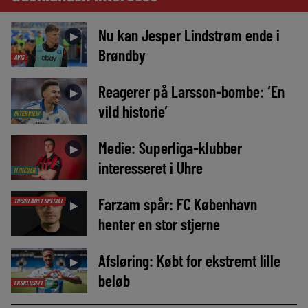
Nu kan Jesper Lindstrøm ende i
►
Brøndby
AVIS
Reagerer på Larsson-bombe: ‘En
►
vild historie’
INTERVIEW
Medie: Superliga-klubber
►
interesseret i Uhre
NYHEDER
Farzam spår: FC København
TIPSBLADET SPECIAL
►
henter en stor stjerne
Afsløring: Købt for ekstremt lille
►
beløb
EKSKLUSIVT