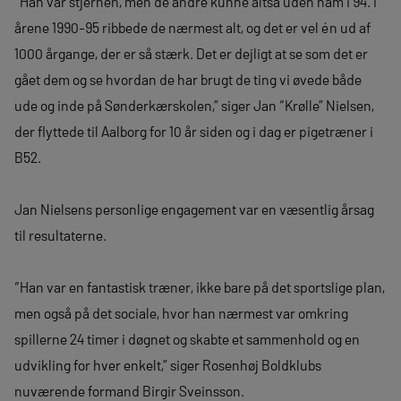
“Han var stjernen, men de andre kunne altså uden ham i 94. I
årene 1990-95 ribbede de nærmest alt, og det er vel én ud af
1000 årgange, der er så stærk. Det er dejligt at se som det er
gået dem og se hvordan de har brugt de ting vi øvede både
ude og inde på Sønderkærskolen,” siger Jan “Krølle” Nielsen,
der flyttede til Aalborg for 10 år siden og i dag er pigetræner i
B52.
Jan Nielsens personlige engagement var en væsentlig årsag
til resultaterne.
“Han var en fantastisk træner, ikke bare på det sportslige plan,
men også på det sociale, hvor han nærmest var omkring
spillerne 24 timer i døgnet og skabte et sammenhold og en
udvikling for hver enkelt,” siger Rosenhøj Boldklubs
nuværende formand Birgir Sveinsson.