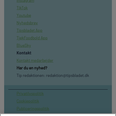
Instagram
TikTok
Youtube
Nyhedsbrev
Tipsbladet App
TjekFoodbold App
BlueSky
Kontakt
Kontakt medarbejder
Har du en nyhed?
Tip redaktionen:
redaktion@tipsbladet.dk
Privatilvspolitik
Cookiepolitik
Publiceringspolitik
Vilkår for brug af sitet