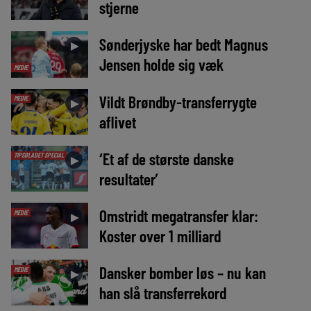
stjerne
Sønderjyske har bedt Magnus
►
Jensen holde sig væk
MEDIE
Vildt Brøndby-transferrygte
MEDIE
►
aflivet
‘Et af de største danske
TIPSBLADET SPECIAL
►
resultater’
Omstridt megatransfer klar:
MEDIE
►
Koster over 1 milliard
Dansker bomber løs – nu kan
MEDIE
►
han slå transferrekord