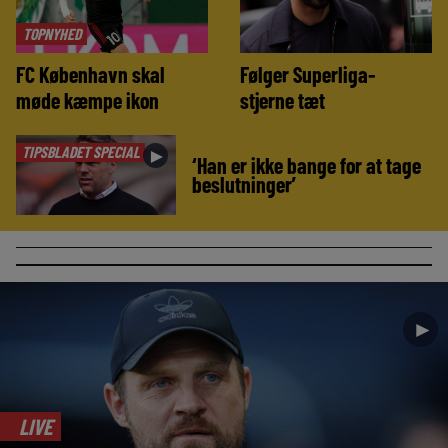
TOPNYHED
FC København skal
Følger Superliga-
møde kæmpe ikon
stjerne tæt
TIPSBLADET SPECIAL
►
‘Han er ikke bange for at tage
beslutninger’
►
LIVE