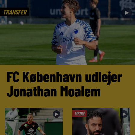
TRANSFER
►
FC København udlejer
Jonathan Moalem
MEDIE
►
►