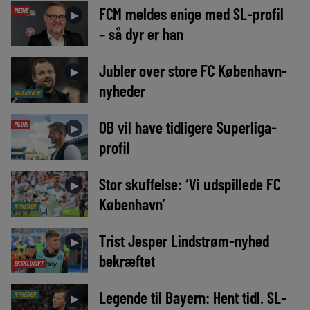
FCM meldes enige med SL-profil
MEDIE
►
– så dyr er han
Jubler over store FC København-
►
nyheder
INTERVIEW
OB vil have tidligere Superliga-
MEDIE
►
profil
Stor skuffelse: ‘Vi udspillede FC
►
København’
NYHEDER
Trist Jesper Lindstrøm-nyhed
►
bekræftet
EKSKLUSIVT
Legende til Bayern: Hent tidl. SL-
NYHEDER
►