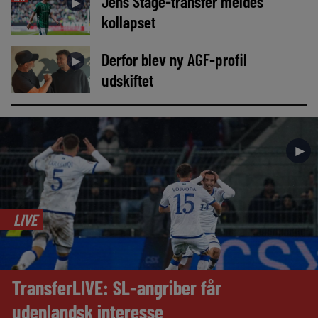
Jens Stage-transfer meldes
►
kollapset
Derfor blev ny AGF-profil
►
udskiftet
►
LIVE
TransferLIVE: SL-angriber får
udenlandsk interesse