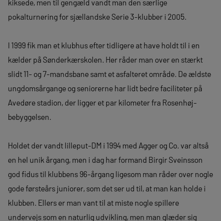
kiksede, men til gengæld vandt man den særlige
pokalturnering for sjællandske Serie 3-klubber i 2005.
I 1999 fik man et klubhus efter tidligere at have holdt til i en
kælder på Sønderkærskolen. Her råder man over en stærkt
slidt 11- og 7-mandsbane samt et asfalteret område. De ældste
ungdomsårgange og seniorerne har lidt bedre faciliteter på
Avedøre stadion, der ligger et par kilometer fra Rosenhøj-
bebyggelsen.
Holdet der vandt lilleput-DM i 1994 med Agger og Co. var altså
en hel unik årgang, men i dag har formand Birgir Sveinsson
god fidus til klubbens 96-årgang ligesom man råder over nogle
gode førsteårs juniorer, som det ser ud til, at man kan holde i
klubben. Ellers er man vant til at miste nogle spillere
undervejs som en naturlig udvikling, men man glæder sig