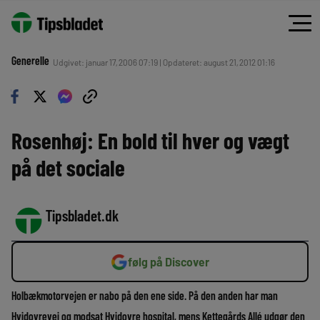
Generelle
Udgivet: januar 17, 2006 07:19 | Opdateret: august 21, 2012 01:16
Rosenhøj: En bold til hver og vægt
på det sociale
Tipsbladet.dk
følg på Discover
Holbækmotorvejen er nabo på den ene side. På den anden har man
Hvidovrevej og modsat Hvidovre hospital, mens Kettegårds Allé udgør den