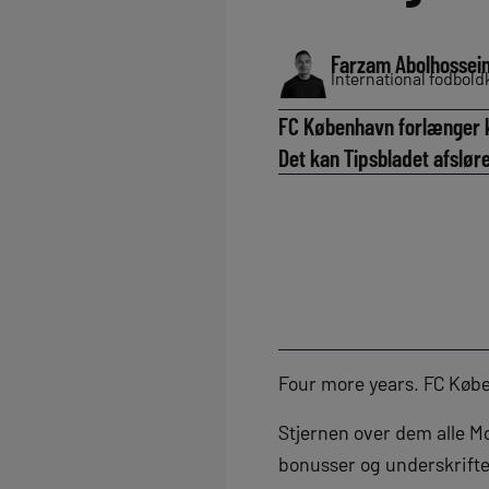
Farzam Abolhossein
International fodbol
FC København forlænger k
Det kan Tipsbladet afsløre
Four more years. FC Købe
Stjernen over dem alle M
bonusser og underskrifte