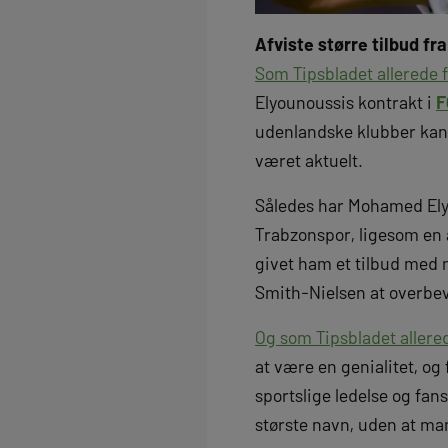
Afviste større tilbud fr
Som Tipsbladet allerede fo
Elyounoussis kontrakt i
F
udenlandske klubber kan h
været aktuelt.
Således har Mohamed Elyou
Trabzonspor, ligesom en
givet ham et tilbud med m
Smith-Nielsen at overbevi
Og som Tipsbladet allered
at være en genialitet, og
sportslige ledelse og fan
største navn, uden at man