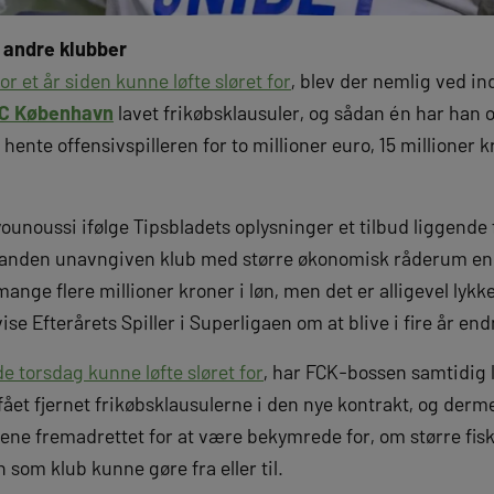
a andre klubber
r et år siden kunne løfte sløret for
, blev der nemlig ved 
C København
lavet frikøbsklausuler, og sådan én har han
ente offensivspilleren for to millioner euro, 15 millioner k
noussi ifølge Tipsbladets oplysninger et tilbud liggende f
 anden unavngiven klub med større økonomisk råderum e
ange flere millioner kroner i løn, men det er alligevel lyk
se Efterårets Spiller i Superligaen om at blive i fire år en
e torsdag kunne løfte sløret for
, har FCK-bossen samtidig 
 fået fjernet frikøbsklausulerne i den nye kontrakt, og de
sene fremadrettet for at være bekymrede for, om større fisk
 som klub kunne gøre fra eller til.