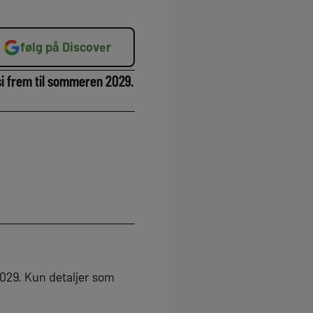
følg på Discover
 frem til sommeren 2029.
029. Kun detaljer som
.