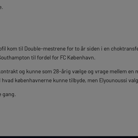
e.
il kom til Double-mestrene for to år siden i en choktransfe
Southampton til fordel for FC København.
ontrakt og kunne som 28-årig vælge og vrage mellem en m
d hvad københavnerne kunne tilbyde, men Elyounoussi valgt
e gang.