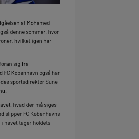
indgåelsen af Mohamed
 også denne sommer, hvor
roner, hvilket igen har
oran sig fra
nd FC København også har
kedes sportsdirektør Sune
dnu.
lavet, hvad der må siges
rmed slipper FC Københavns
 i havet tager holdets