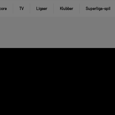
core
TV
Ligaer
Klubber
Superliga-spil