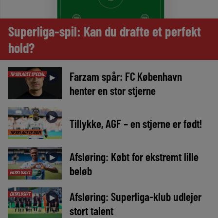
Superliga-spil: Kan du drafte et perfekt
hold?
Farzam spår: FC København
TIPSBLADET SPECIAL
►
henter en stor stjerne
►
Tillykke, AGF – en stjerne er født!
TIPSBLADETS DOM
Afsløring: Købt for ekstremt lille
►
beløb
EKSKLUSIVT
Afsløring: Superliga-klub udlejer
EKSKLUSIVT
►
stort talent