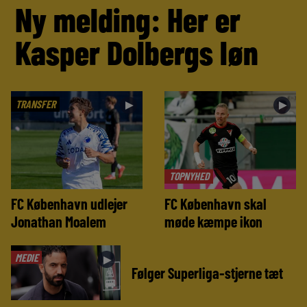
Ny melding: Her er
Kasper Dolbergs løn
TRANSFER
►
►
TOPNYHED
FC København udlejer
FC København skal
Jonathan Moalem
møde kæmpe ikon
MEDIE
►
Følger Superliga-stjerne tæt