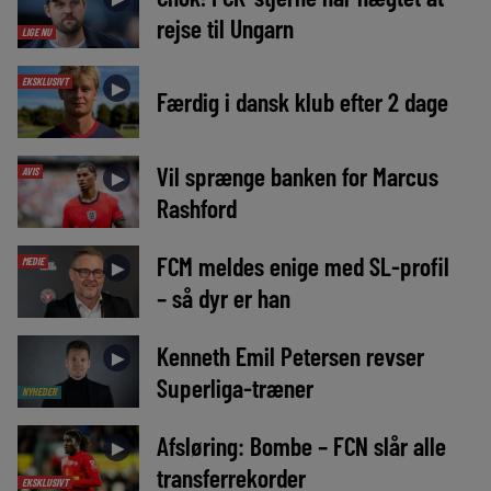
rejse til Ungarn
LIGE NU
EKSKLUSIVT
►
Færdig i dansk klub efter 2 dage
Vil sprænge banken for Marcus
AVIS
►
Rashford
FCM meldes enige med SL-profil
MEDIE
►
– så dyr er han
Kenneth Emil Petersen revser
►
Superliga-træner
NYHEDER
Afsløring: Bombe – FCN slår alle
►
transferrekorder
EKSKLUSIVT