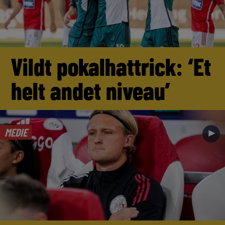
Vildt pokalhattrick: ‘Et
helt andet niveau’
MEDIE
►