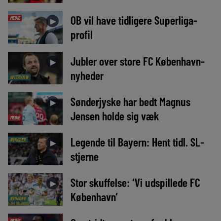
OB vil have tidligere Superliga-
MEDIE
►
profil
Jubler over store FC København-
►
nyheder
INTERVIEW
Sønderjyske har bedt Magnus
►
Jensen holde sig væk
MEDIE
Legende til Bayern: Hent tidl. SL-
NYHEDER
►
stjerne
Stor skuffelse: ‘Vi udspillede FC
►
København’
NYHEDER
MEDIE