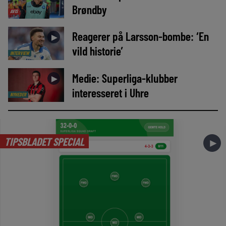
Brøndby
AVIS
Reagerer på Larsson-bombe: ‘En
►
vild historie’
INTERVIEW
Medie: Superliga-klubber
►
interesseret i Uhre
NYHEDER
TIPSBLADET SPECIAL
►