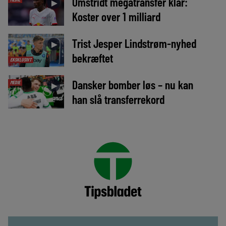
Omstridt megatransfer klar:
►
Koster over 1 milliard
Trist Jesper Lindstrøm-nyhed
►
bekræftet
EKSKLUSIVT
Dansker bomber løs – nu kan
MEDIE
►
han slå transferrekord