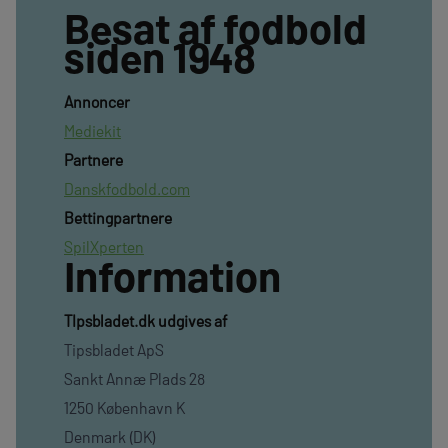
Besat af fodbold
siden 1948
Annoncer
Mediekit
Partnere
Danskfodbold.com
Bettingpartnere
SpilXperten
Information
TIpsbladet.dk udgives af
Tipsbladet ApS
Sankt Annæ Plads 28
1250 København K
Denmark (DK)