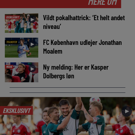
MERE OM
Vildt pokalhattrick: ‘Et helt andet
EKSKLUSIVT
►
niveau’
FC København udlejer Jonathan
TRANSFER
►
Moalem
Ny melding: Her er Kasper
MEDIE
►
Dolbergs løn
EKSKLUSIVT
►