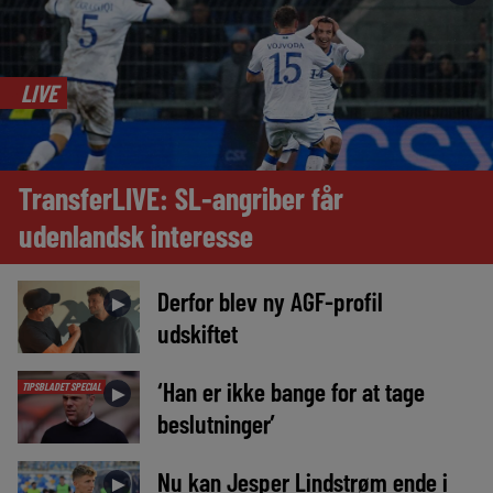
LIVE
TransferLIVE: SL-angriber får
udenlandsk interesse
Derfor blev ny AGF-profil
►
udskiftet
‘Han er ikke bange for at tage
TIPSBLADET SPECIAL
►
beslutninger’
Nu kan Jesper Lindstrøm ende i
►