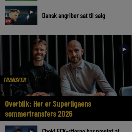
►
Dansk angriber sat til salg
AVIS
►
TRANSFER
Overblik: Her er Superligaens
sommertransfers 2026
Chok! FCK-stjerne har nægtet at
►