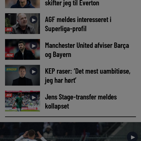
skifter jeg til Everton
AGF meldes interesseret i
►
Superliga-profil
AVIS
Manchester United afviser Barça
►
og Bayern
MEDIE
KEP raser: ‘Det mest uambitiøse,
NYHEDER
►
jeg har hørt’
Jens Stage-transfer meldes
AVIS
►
kollapset
►