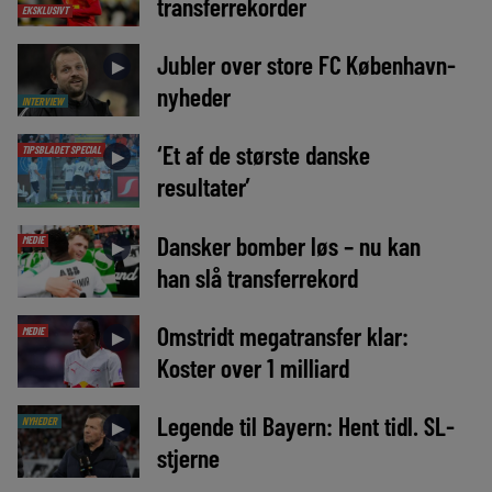
transferrekorder
EKSKLUSIVT
Jubler over store FC København-
►
nyheder
INTERVIEW
‘Et af de største danske
TIPSBLADET SPECIAL
►
resultater’
Dansker bomber løs – nu kan
MEDIE
►
han slå transferrekord
Omstridt megatransfer klar:
MEDIE
►
Koster over 1 milliard
Legende til Bayern: Hent tidl. SL-
NYHEDER
►
stjerne