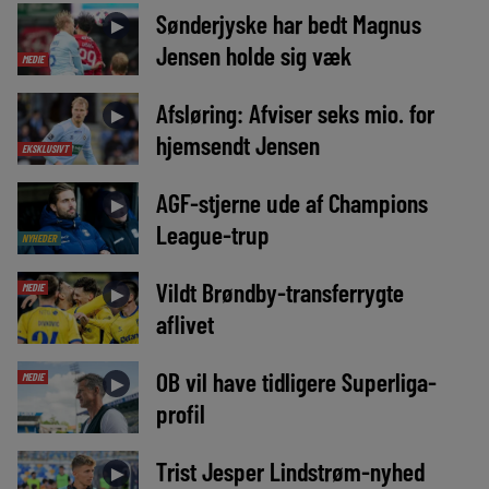
Sønderjyske har bedt Magnus
►
Jensen holde sig væk
MEDIE
Afsløring: Afviser seks mio. for
►
hjemsendt Jensen
EKSKLUSIVT
AGF-stjerne ude af Champions
►
League-trup
NYHEDER
Vildt Brøndby-transferrygte
MEDIE
►
aflivet
OB vil have tidligere Superliga-
MEDIE
►
profil
Trist Jesper Lindstrøm-nyhed
►