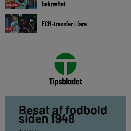
bekræftet
EKSKLUSIVT
►
FCM-transfer i fare
MEDIE
Besat af fodbold
siden 1948