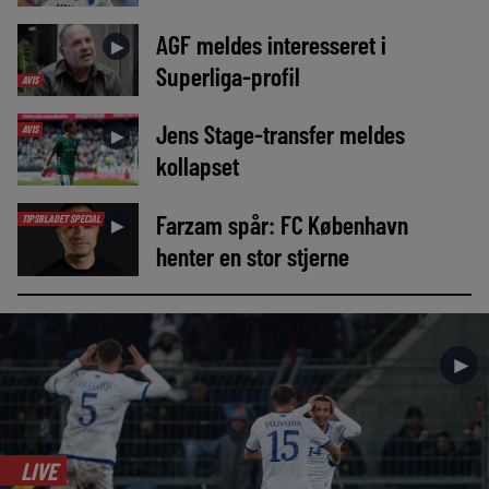
AGF meldes interesseret i
►
Superliga-profil
AVIS
Jens Stage-transfer meldes
AVIS
►
kollapset
Farzam spår: FC København
TIPSBLADET SPECIAL
►
henter en stor stjerne
►
LIVE