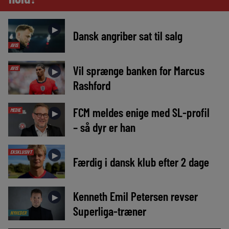
►
Dansk angriber sat til salg
AVIS
Vil sprænge banken for Marcus
AVIS
►
Rashford
FCM meldes enige med SL-profil
MEDIE
►
– så dyr er han
EKSKLUSIVT
►
Færdig i dansk klub efter 2 dage
Kenneth Emil Petersen revser
►
Superliga-træner
NYHEDER