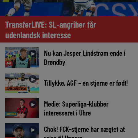
TransferLIVE: SL-angriber får
udenlandsk interesse
Nu kan Jesper Lindstrøm ende i
►
Brøndby
AVIS
►
Tillykke, AGF – en stjerne er født!
TIPSBLADETS DOM
Medie: Superliga-klubber
►
interesseret i Uhre
NYHEDER
Chok! FCK-stjerne har nægtet at
►
rejse til Ungarn