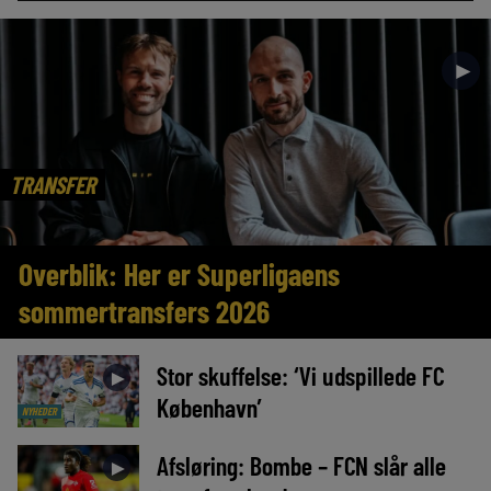
►
TRANSFER
Overblik: Her er Superligaens
sommertransfers 2026
Stor skuffelse: ‘Vi udspillede FC
►
København’
NYHEDER
Afsløring: Bombe – FCN slår alle
►