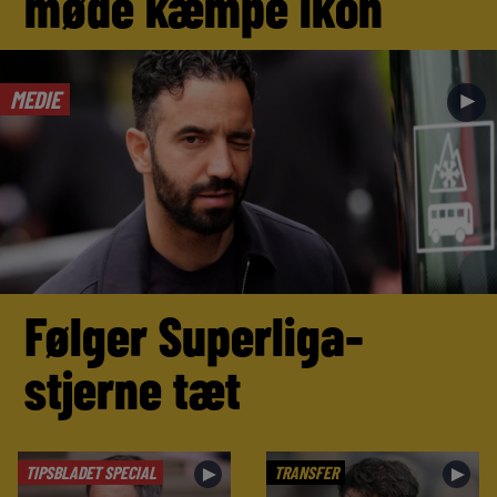
møde kæmpe ikon
MEDIE
►
Følger Superliga-
stjerne tæt
TIPSBLADET SPECIAL
TRANSFER
►
►