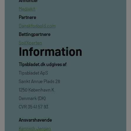
Annoncer
Mediekit
Partnere
Danskfodbold.com
Bettingpartnere
SpilXperten
Information
TIpsbladet.dk udgives af
Tipsbladet ApS
Sankt Annæ Plads 28
1250 København K
Denmark (DK)
CVR 35 41 57 93
Ansvarshavende
Kenneth Jensen