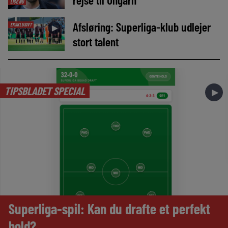
LIGE NU
Afsløring: Superliga-klub udlejer
EKSKLUSIVT
►
stort talent
TIPSBLADET SPECIAL
►
Superliga-spil: Kan du drafte et perfekt
hold?