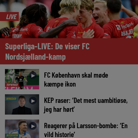
LIVE
Superliga-LIVE: De viser FC
Nordsjælland-kamp
FC København skal møde
►
kæmpe ikon
TOPNYHED
KEP raser: ‘Det mest uambitiøse,
NYHEDER
►
jeg har hørt’
Reagerer på Larsson-bombe: ‘En
►
vild historie’
INTERVIEW