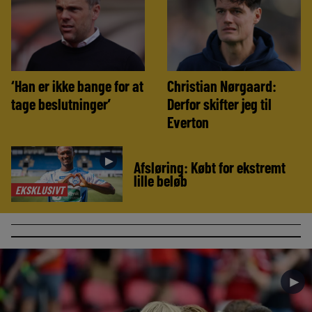
‘Han er ikke bange for at
Christian Nørgaard:
tage beslutninger’
Derfor skifter jeg til
Everton
►
Afsløring: Købt for ekstremt
lille beløb
EKSKLUSIVT
►