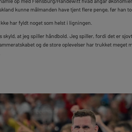
 hamle op med Flensburg/Handewitt hvad angår økonomien i
Tyskland kunne målmanden have tjent flere penge, før han t
ikke har fyldt noget som helst i ligningen.
skyld, at jeg spiller håndbold. Jeg spiller, fordi det er sjov
Kammeratskabet og de store oplevelser har trukket meget m
.