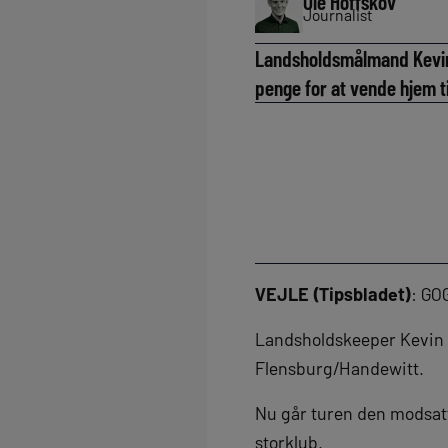
Ole Hoffskov
Journalist
Landsholdsmålmand Kevin 
penge for at vende hjem ti
VEJLE (Tipsbladet)
: GO
Landsholdskeeper Kevin Mø
Flensburg/Handewitt.
Nu går turen den modsatt
storklub.