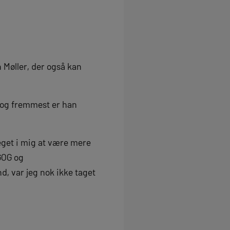
n Møller, der også kan
st og fremmest er han
get i mig at være mere
 GOG og
, var jeg nok ikke taget