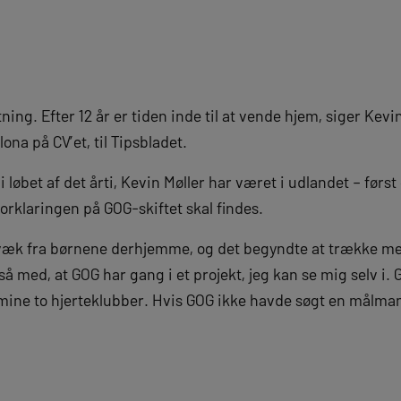
ning. Efter 12 år er tiden inde til at vende hjem, siger Kevi
na på CV’et, til Tipsbladet.
i løbet af det årti, Kevin Møller har været i udlandet – før
 forklaringen på GOG-skiftet skal findes.
væk fra børnene derhjemme, og det begyndte at trække me
 med, at GOG har gang i et projekt, jeg kan se mig selv i.
ine to hjerteklubber. Hvis GOG ikke havde søgt en målmand