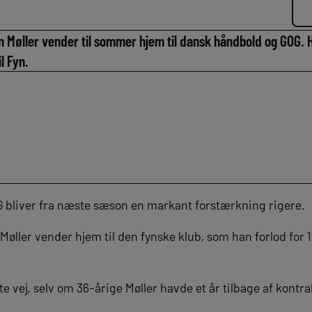
Møller vender til sommer hjem til dansk håndbold og GOG. 
l Fyn.
G bliver fra næste sæson en markant forstærkning rigere.
ller vender hjem til den fynske klub, som han forlod for 12 
e vej, selv om 36-årige Møller havde et år tilbage af kont