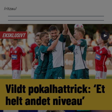
/ritzau/
EKSKLUSIVT
►
Vildt pokalhattrick: ‘Et
helt andet niveau’