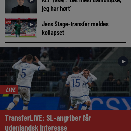
►
jeg har hørt’
Jens Stage-transfer meldes
AVIS
►
kollapset
►
LIVE
TransferLIVE: SL-angriber får
udenlandsk interesse