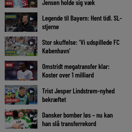
Jensen holde sig væk
MEDIE
Legende til Bayern: Hent tidl. SL-
NYHEDER
►
stjerne
Stor skuffelse: ‘Vi udspillede FC
►
København’
NYHEDER
Omstridt megatransfer klar:
MEDIE
►
Koster over 1 milliard
Trist Jesper Lindstrøm-nyhed
►
bekræftet
EKSKLUSIVT
Dansker bomber løs – nu kan
MEDIE
►
han slå transferrekord