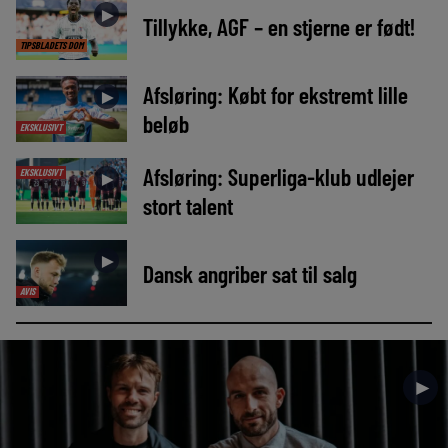
►
Tillykke, AGF – en stjerne er født!
TIPSBLADETS DOM
Afsløring: Købt for ekstremt lille
►
beløb
EKSKLUSIVT
Afsløring: Superliga-klub udlejer
EKSKLUSIVT
►
stort talent
►
Dansk angriber sat til salg
AVIS
►