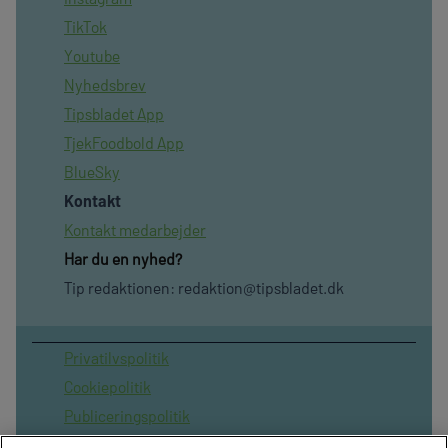
TikTok
Youtube
Nyhedsbrev
Tipsbladet App
TjekFoodbold App
BlueSky
Kontakt
Kontakt medarbejder
Har du en nyhed?
Tip redaktionen:
redaktion@tipsbladet.dk
Privatilvspolitik
Cookiepolitik
Publiceringspolitik
Vilkår for brug af sitet