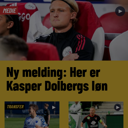
MEDIE
►
Ny melding: Her er
Kasper Dolbergs løn
TRANSFER
►
►