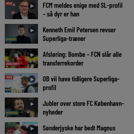
FCM meldes enige med SL-profil
MEDIE
►
– så dyr er han
Kenneth Emil Petersen revser
►
Superliga-træner
NYHEDER
Afsløring: Bombe – FCN slår alle
►
transferrekorder
EKSKLUSIVT
OB vil have tidligere Superliga-
MEDIE
►
profil
Jubler over store FC København-
►
nyheder
INTERVIEW
Sønderjyske har bedt Magnus
►