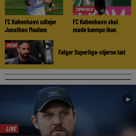
TOPNYHED
FC København udlejer
FC København skal
Jonathan Moalem
møde kæmpe ikon
MEDIE
►
Følger Superliga-stjerne tæt
►
LIVE