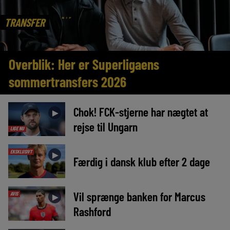
TRANSFER
Overblik: Her er Superligaens
sommertransfers 2026
Chok! FCK-stjerne har nægtet at
►
rejse til Ungarn
LIGE NU
EKSKLUSIVT
►
Færdig i dansk klub efter 2 dage
Vil sprænge banken for Marcus
AVIS
►
Rashford