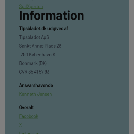
SpilXperten
Information
TIpsbladet.dk udgives af
Tipsbladet ApS
Sankt Annæ Plads 28
1250 København K
Denmark (DK)
CVR 35 41 57 93
Ansvarshavende
Kenneth Jensen
Overalt
Facebook
X
Instagram