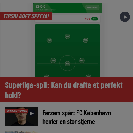
TIPSBLADET SPECIAL
►
Superliga-spil: Kan du drafte et perfekt
hold?
Farzam spår: FC København
TIPSBLADET SPECIAL
►
henter en stor stjerne