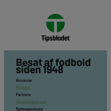
Besat af fodbold
siden 1948
Annoncer
Mediekit
Partnere
Danskfodbold.com
Bettingpartnere