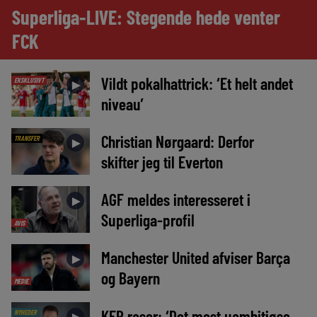
Superliga-LIVE: Stegende hede venter
FCK
Vildt pokalhattrick: ‘Et helt andet
EKSKLUSIVT
►
niveau’
Christian Nørgaard: Derfor
TRANSFER
►
skifter jeg til Everton
AGF meldes interesseret i
►
Superliga-profil
AVIS
Manchester United afviser Barça
►
og Bayern
MEDIE
KEP raser: ‘Det mest uambitiøse,
NYHEDER