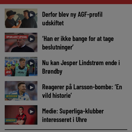
Derfor blev ny AGF-profil
►
udskiftet
‘Han er ikke bange for at tage
TIPSBLADET SPECIAL
►
beslutninger’
Nu kan Jesper Lindstrøm ende i
►
Brøndby
AVIS
Reagerer på Larsson-bombe: ‘En
►
vild historie’
INTERVIEW
Medie: Superliga-klubber
►
interesseret i Uhre
NYHEDER