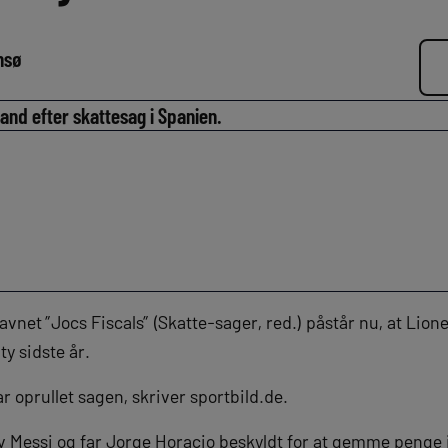
nsø
gland efter skattesag i Spanien.
net ”Jocs Fiscals” (Skatte-sager, red.) påstår nu, at Lion
ty sidste år.
r oprullet sagen, skriver sportbild.de.
 Messi og far Jorge Horacio beskyldt for at gemme penge i 