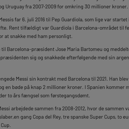
og Uruguay fra 2007-2009 for omkring 30 millioner kroner.
Messis far 6. juli 2016 til Pep Guardiola, som lige var startet
ifte. Rent tilfældigt var Guardiola i Barcelona-området til f
for at snakke med ham personligt.
til Barcelona-præsident Jose Maria Bartomeu og meddelte 
 præsidenten sig og snakkede efterfølgende med sin argen
ngede Messi sin kontrakt med Barcelona til 2021. Han blev
og en bøde på knap 2 millioner kroner. I Spanien kommer m
under to års fængsel som førstegangsdømt.
 Messi arbejdede sammen fra 2008-2012, hvor de sammen 
rslaber,en gang Copa del Rey, tre spanske Super Cups, to 
 Cup.