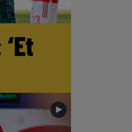
 ‘Et
►