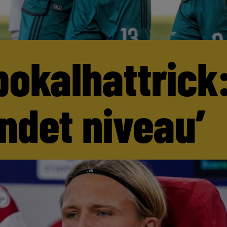
pokalhattrick:
andet niveau’