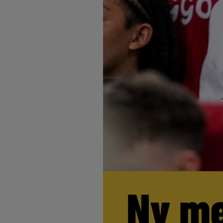
Ny me