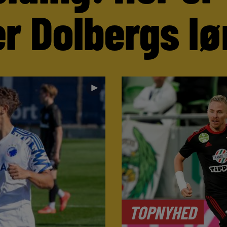
r Dolbergs lø
►
TOPNYHED