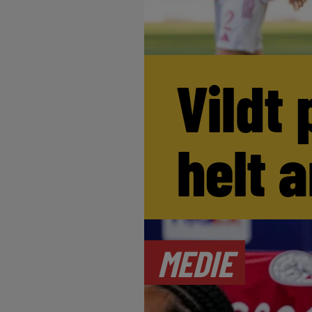
Vildt 
helt 
MEDIE