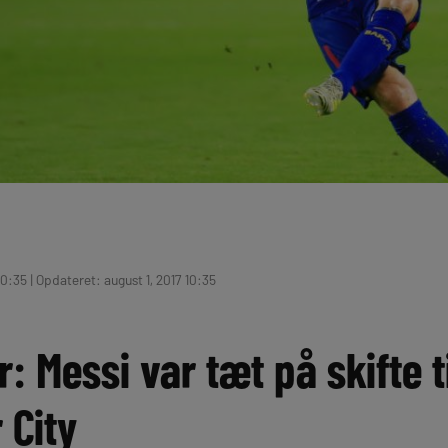
10:35 | Opdateret: august 1, 2017 10:35
 Messi var tæt på skifte t
 City