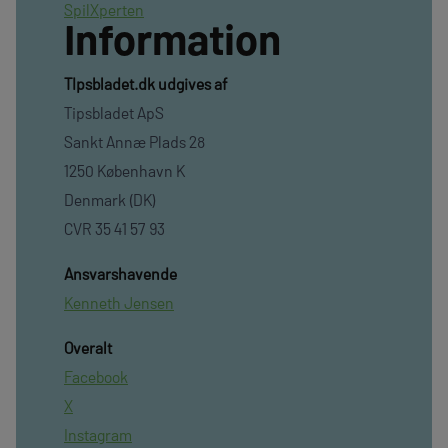
SpilXperten
Information
TIpsbladet.dk udgives af
Tipsbladet ApS
Sankt Annæ Plads 28
1250 København K
Denmark (DK)
CVR 35 41 57 93
Ansvarshavende
Kenneth Jensen
Overalt
Facebook
X
Instagram