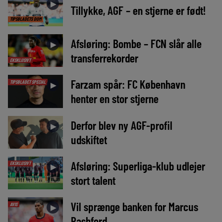
►
Tillykke, AGF – en stjerne er født!
TIPSBLADETS DOM
Afsløring: Bombe – FCN slår alle
►
transferrekorder
EKSKLUSIVT
Farzam spår: FC København
TIPSBLADET SPECIAL
►
henter en stor stjerne
Derfor blev ny AGF-profil
►
udskiftet
Afsløring: Superliga-klub udlejer
EKSKLUSIVT
►
stort talent
Vil sprænge banken for Marcus
AVIS
►
Rashford