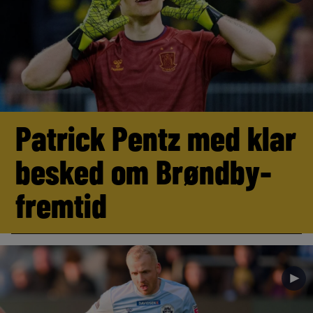
Patrick Pentz med klar
besked om Brøndby-
fremtid
►