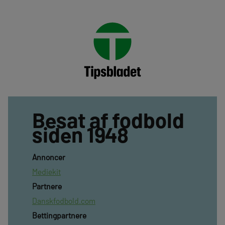
Besat af fodbold
siden 1948
Annoncer
Mediekit
Partnere
Danskfodbold.com
Bettingpartnere