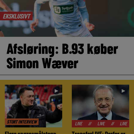
EKSKLUSIVT
Afsløring: B.93 køber
Simon Wæver
►
►
STORT INTERVIEW
//
LIVE
//
LIVE
//
LIVE
//
LIVE
Flere spørgsmålstegn –
TransferLIVE: Derfor er