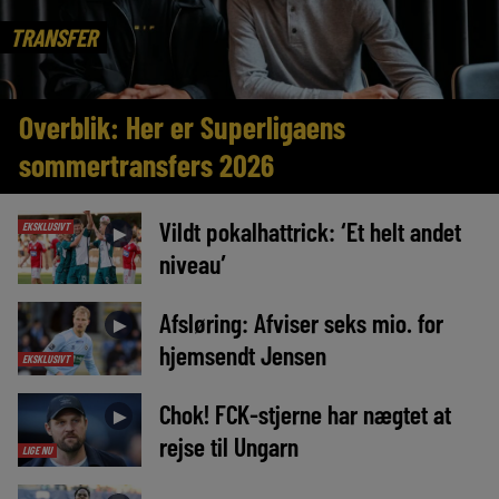
TRANSFER
Overblik: Her er Superligaens
sommertransfers 2026
Vildt pokalhattrick: ‘Et helt andet
EKSKLUSIVT
►
niveau’
Afsløring: Afviser seks mio. for
►
hjemsendt Jensen
EKSKLUSIVT
Chok! FCK-stjerne har nægtet at
►
rejse til Ungarn
LIGE NU