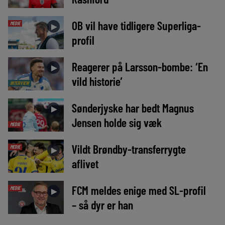
OB vil have tidligere Superliga-
MEDIE
►
profil
Reagerer på Larsson-bombe: ‘En
►
vild historie’
INTERVIEW
Sønderjyske har bedt Magnus
►
Jensen holde sig væk
MEDIE
Vildt Brøndby-transferrygte
MEDIE
►
aflivet
FCM meldes enige med SL-profil
MEDIE
►
– så dyr er han