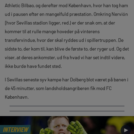
Athletic Bilbao, og derefter mod København, hvor han tog ham
ud i pausen efter en mangelfuld præstation. Omkring Nervión
[hvor Sevillas stadion ligger, red.) er der snak om, at der
kommer til at rulle mange hoveder på vinterens
transfervindue, hvor der skal ryddes ud i spillertruppen. De
sidste to, der kom til, kan blive de første to, der ryger ud. Og det
viser, at deres ankomster, ud fra hvad vi har set indtil videre,
ikke burde have fundet sted.
I Sevillas seneste syv kampe har Dolberg blot været på banen i
de 45 minutter, som landsholdsangriberen fik mod FC
København.
INTERVIEW
►