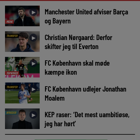
Manchester United afviser Barça
►
og Bayern
MEDIE
Christian Nørgaard: Derfor
TRANSFER
►
skifter jeg til Everton
FC København skal møde
►
kæmpe ikon
TOPNYHED
FC København udlejer Jonathan
TRANSFER
►
Moalem
KEP raser: ‘Det mest uambitiøse,
NYHEDER
►
jeg har hørt’