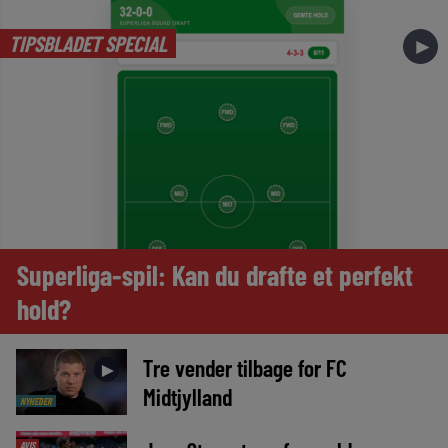
TIPSBLADET SPECIAL
►
Superliga-spil: Kan du drafte et perfekt
hold?
Tre vender tilbage for FC
►
Midtjylland
NYHEDER
AVIS