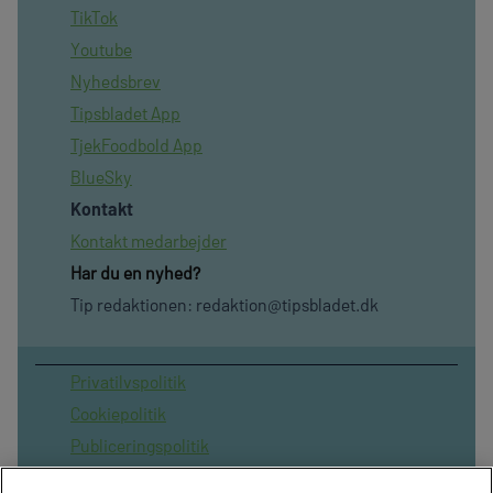
TikTok
Youtube
Nyhedsbrev
Tipsbladet App
TjekFoodbold App
BlueSky
Kontakt
Kontakt medarbejder
Har du en nyhed?
Tip redaktionen:
redaktion@tipsbladet.dk
Privatilvspolitik
Cookiepolitik
Publiceringspolitik
Vilkår for brug af sitet