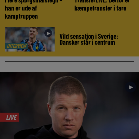
han er ude af
kæmpetransfer i fare
kamptruppen
►
Vild sensation i Sverige:
Dansker står i centrum
INTERVIEW
►
LIVE