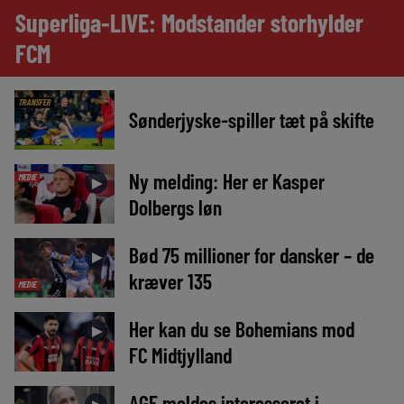
Superliga-LIVE: Modstander storhylder
FCM
TRANSFER
Sønderjyske-spiller tæt på skifte
Ny melding: Her er Kasper
MEDIE
►
Dolbergs løn
Bød 75 millioner for dansker – de
►
kræver 135
MEDIE
Her kan du se Bohemians mod
►
FC Midtjylland
AGF meldes interesseret i