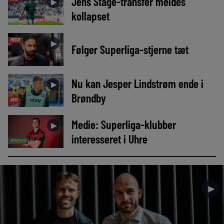
Jens Stage-transfer meldes
►
kollapset
MEDIE
►
Følger Superliga-stjerne tæt
Nu kan Jesper Lindstrøm ende i
►
Brøndby
AVIS
Medie: Superliga-klubber
►
interesseret i Uhre
NYHEDER
►