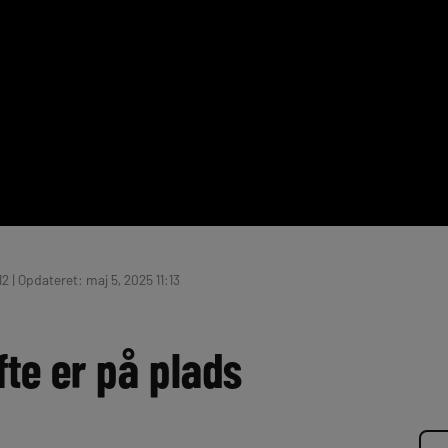
12 | Opdateret: maj 5, 2025 11:13
te er på plads