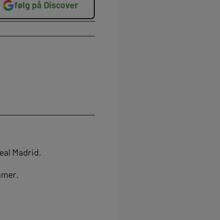
følg på Discover
Real Madrid.
mmer.