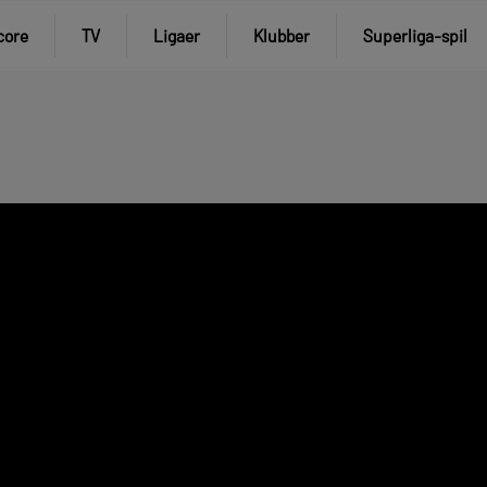
core
TV
Ligaer
Klubber
Superliga-spil