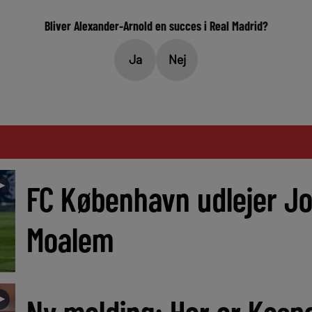
Bliver Alexander-Arnold en succes i Real Madrid?
Ja
Nej
►
FC København udlejer J
Moalem
►
Ny melding: Her er Kasp