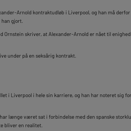
xander-Arnold kontraktudløb i Liverpool, og han må derfo
r han gjort.
d Ornstein skriver, at Alexander-Arnold er nået til enighed
.
rive under på en seksårig kontrakt.
et i Liverpool i hele sin karriere, og han har noteret sig f
ar længe været sat i forbindelse med den spanske storklub
 bliver en realitet.