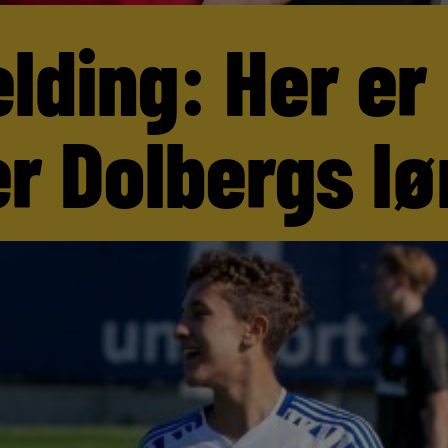
lding: Her er
r Dolbergs lø