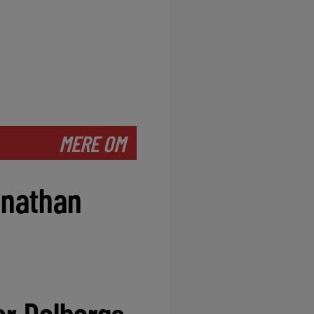
MERE OM
onathan
er Dolbergs