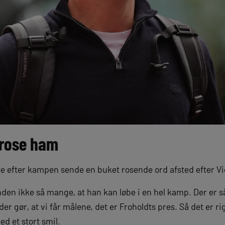
t rose ham
efter kampen sende en buket rosende ord afsted efter Vic
nden ikke så mange, at han kan løbe i en hel kamp. Der er 
er gør, at vi får målene, det er Froholdts pres. Så det er rigt
d et stort smil.