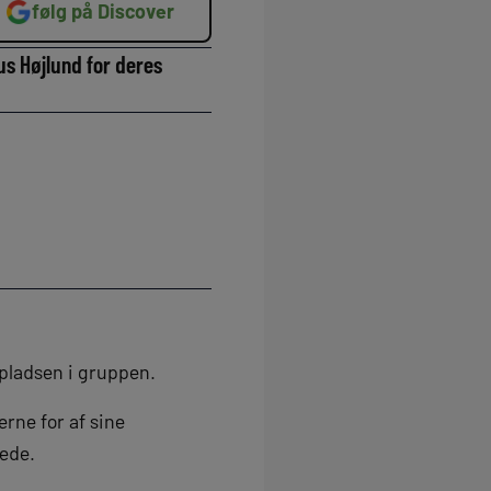
følg på Discover
s Højlund for deres
pladsen i gruppen.
erne for af sine
ede.