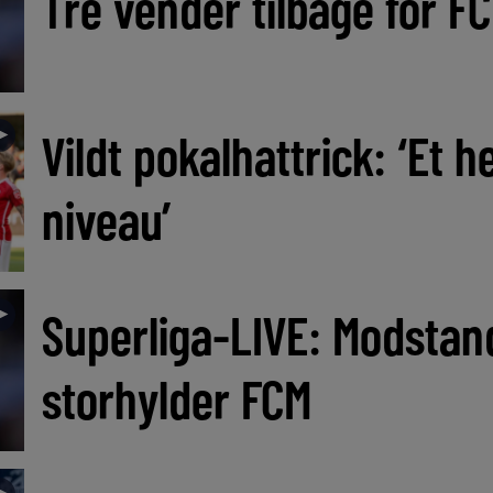
Tre vender tilbage for FC
►
Vildt pokalhattrick: ‘Et h
niveau’
►
Superliga-LIVE: Modstan
storhylder FCM
►