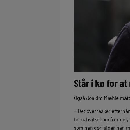
Står i kø for a
Også Joakim Mæhle måtte 
– Det overrasker efterhå
ham, hvilket også er det, d
som han gør, siger han me