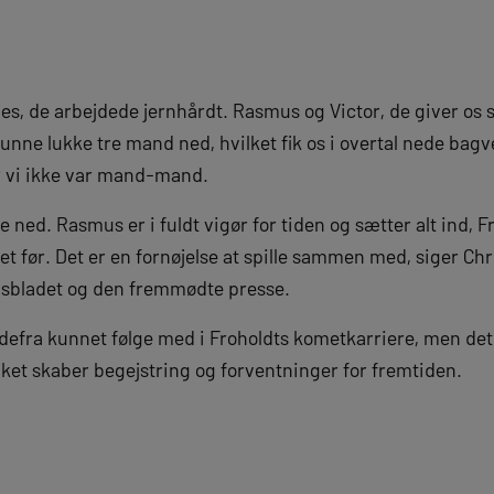
ynes, de arbejdede jernhårdt. Rasmus og Victor, de giver os 
nne lukke tre mand ned, hvilket fik os i overtal nede bagv
r vi ikke var mand-mand.
ere ned. Rasmus er i fuldt vigør for tiden og sætter alt ind,
 set før. Det er en fornøjelse at spille sammen med, siger Ch
ipsbladet og den fremmødte presse.
fra kunnet følge med i Froholdts kometkarriere, men det er
ilket skaber begejstring og forventninger for fremtiden.