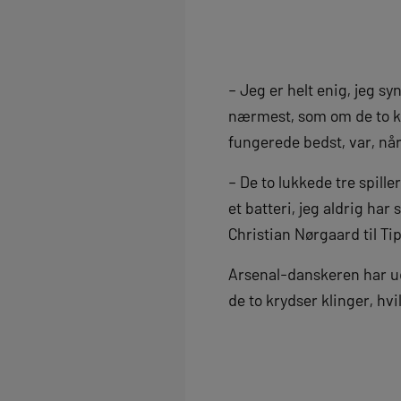
– Jeg er helt enig, jeg s
nærmest, som om de to ku
fungerede bedst, var, nå
– De to lukkede tre spill
et batteri, jeg aldrig har
Christian Nørgaard til T
Arsenal-danskeren har ude
de to krydser klinger, hv