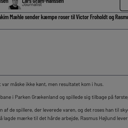
dsen
Lars Gram-Hanssen
Journalist
akim Mæhle sender kæmpe roser til Victor Froholdt og Rasmu
 var måske ikke kønt, men resultatet kom i hus.
ne i Parken Grækenland og spillede sig tilbage på første
n af de spillere, der leverede varen, og det roses han til sky
 lagde mærke til det hårde arbejde, Rasmus Højlund lever