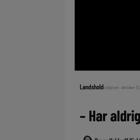
Landshold
Udgivet: oktober 12
– Har aldri