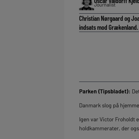
Oscar Valdorff Kjel
Journalist
Christian Nørgaard og Jo
indsats mod Grækenland.
Parken (Tipsbladet):
Det
Danmark slog på hjemmeba
Igen var Victor Froholdt e
holdkammerater, der også