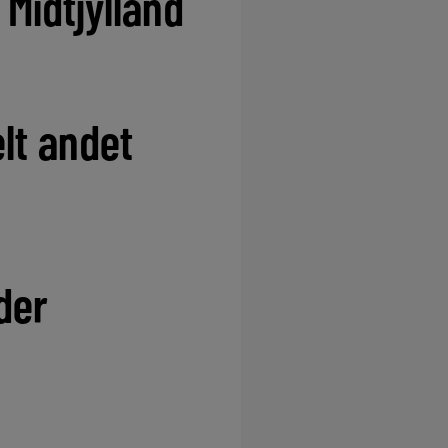
 Midtjylland
elt andet
der