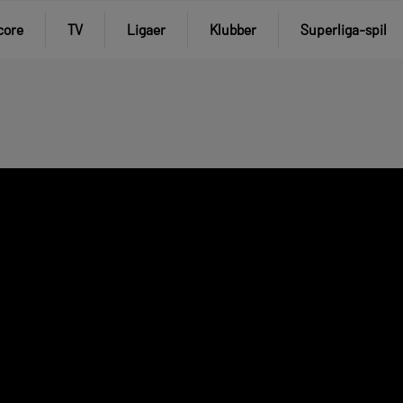
core
TV
Ligaer
Klubber
Superliga-spil