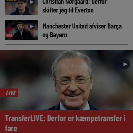
Christian Nørgaard: Derfor
►
skifter jeg til Everton
Manchester United afviser Barça
►
og Bayern
MEDIE
►
LIVE
TransferLIVE: Derfor er kæmpetransfer i
fare