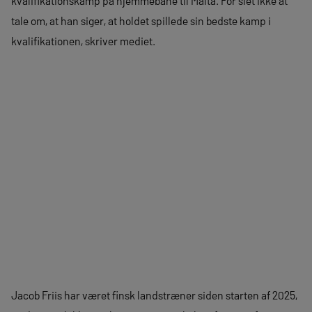
kvalifikationskamp på hjemmebane til Malta. For slet ikke at
tale om, at han siger, at holdet spillede sin bedste kamp i
kvalifikationen, skriver mediet.
Jacob Friis har været finsk landstræner siden starten af 2025,