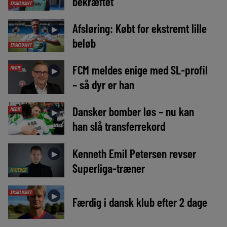
bekræftet
EKSKLUSIVT
Afsløring: Købt for ekstremt lille
►
beløb
EKSKLUSIVT
FCM meldes enige med SL-profil
MEDIE
►
– så dyr er han
Dansker bomber løs – nu kan
MEDIE
►
han slå transferrekord
Kenneth Emil Petersen revser
►
Superliga-træner
NYHEDER
EKSKLUSIVT
►
Færdig i dansk klub efter 2 dage