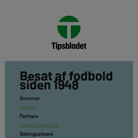
Besat af fodbold
siden 1948
Annoncer
Mediekit
Partnere
Danskfodbold.com
Bettingpartnere