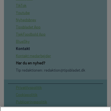
TikTok
Youtube
Nyhedsbrev
Tipsbladet App
TjekFoodbold App
BlueSky
Kontakt
Kontakt medarbejder
Har du en nyhed?
Tip redaktionen:
redaktion@tipsbladet.dk
Privatilvspolitik
Cookiepolitik
Publiceringspolitik
Vilkår for brug af sitet