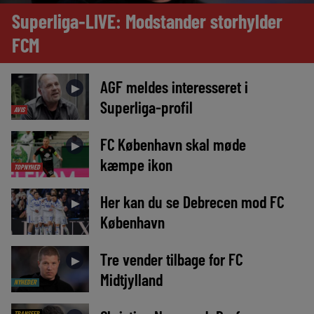
Superliga-LIVE: Modstander storhylder
FCM
AGF meldes interesseret i
►
Superliga-profil
AVIS
FC København skal møde
►
kæmpe ikon
TOPNYHED
Her kan du se Debrecen mod FC
►
København
Tre vender tilbage for FC
►
Midtjylland
NYHEDER
TRANSFER