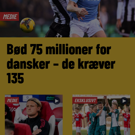
MEDIE
Bød 75 millioner for
dansker – de kræver
135
MEDIE
EKSKLUSIVT
►
►