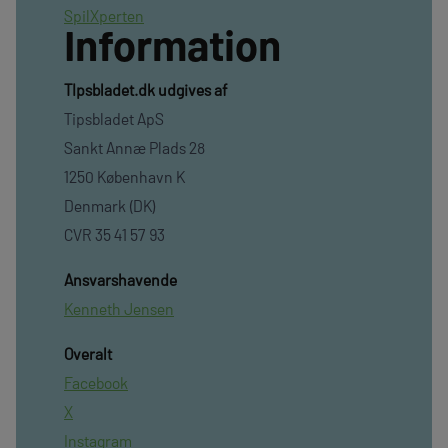
SpilXperten
Information
TIpsbladet.dk udgives af
Tipsbladet ApS
Sankt Annæ Plads 28
1250 København K
Denmark (DK)
CVR 35 41 57 93
Ansvarshavende
Kenneth Jensen
Overalt
Facebook
X
Instagram