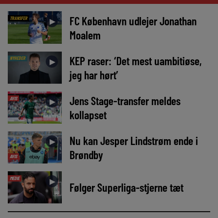
FC København udlejer Jonathan
TRANSFER
►
Moalem
KEP raser: ‘Det mest uambitiøse,
NYHEDER
►
jeg har hørt’
Jens Stage-transfer meldes
AVIS
►
kollapset
Nu kan Jesper Lindstrøm ende i
►
Brøndby
AVIS
MEDIE
►
Følger Superliga-stjerne tæt