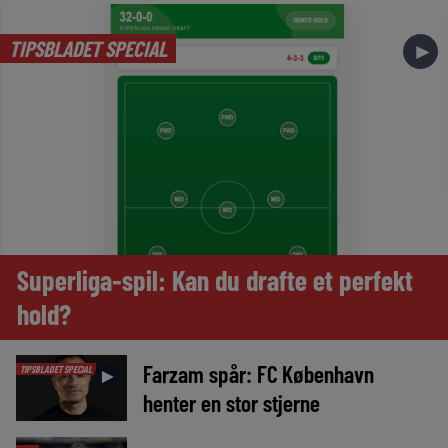
TIPSBLADET SPECIAL
►
Superliga-spil: Kan du drafte et perfekt
hold?
Farzam spår: FC København
TIPSBLADET SPECIAL
►
henter en stor stjerne