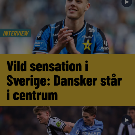
►
INTERVIEW
Vild sensation i
Sverige: Dansker står
i centrum
►