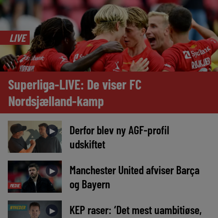
LIVE
Superliga-LIVE: De viser FC
Nordsjælland-kamp
Derfor blev ny AGF-profil
►
udskiftet
Manchester United afviser Barça
►
og Bayern
MEDIE
KEP raser: ‘Det mest uambitiøse,
NYHEDER
►