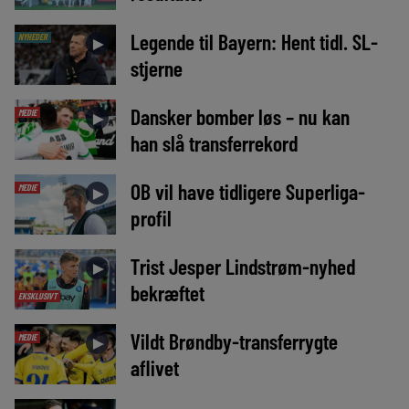
Legende til Bayern: Hent tidl. SL-
NYHEDER
►
stjerne
Dansker bomber løs – nu kan
MEDIE
►
han slå transferrekord
OB vil have tidligere Superliga-
MEDIE
►
profil
Trist Jesper Lindstrøm-nyhed
►
bekræftet
EKSKLUSIVT
Vildt Brøndby-transferrygte
MEDIE
►
aflivet