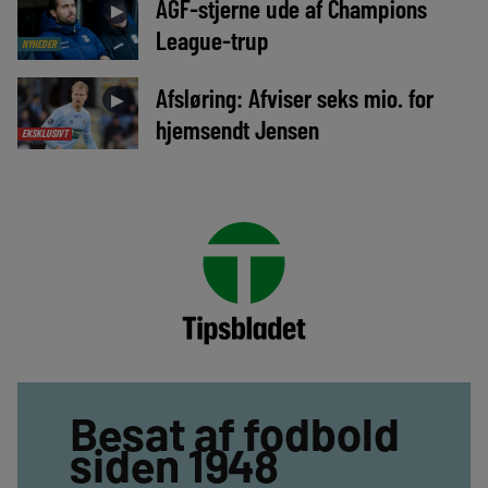
AGF-stjerne ude af Champions
►
League-trup
NYHEDER
Afsløring: Afviser seks mio. for
►
hjemsendt Jensen
EKSKLUSIVT
Besat af fodbold
siden 1948