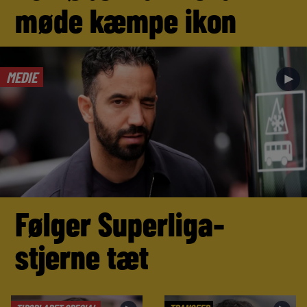
møde kæmpe ikon
MEDIE
►
Følger Superliga-
stjerne tæt