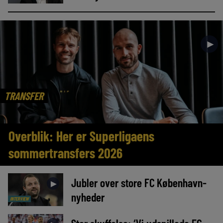
►
TRANSFER
Overblik: Her er Superligaens
sommertransfers 2026
Jubler over store FC København-
►
nyheder
INTERVIEW