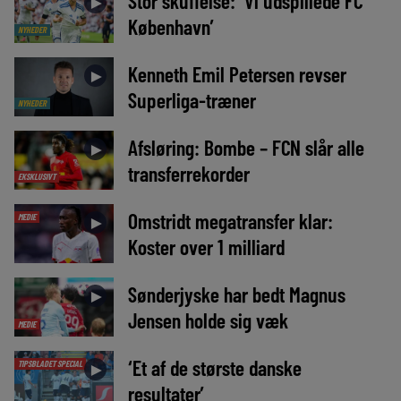
Stor skuffelse: ‘Vi udspillede FC
►
København’
NYHEDER
Kenneth Emil Petersen revser
►
Superliga-træner
NYHEDER
Afsløring: Bombe – FCN slår alle
►
transferrekorder
EKSKLUSIVT
Omstridt megatransfer klar:
MEDIE
►
Koster over 1 milliard
Sønderjyske har bedt Magnus
►
Jensen holde sig væk
MEDIE
‘Et af de største danske
TIPSBLADET SPECIAL
►
resultater’