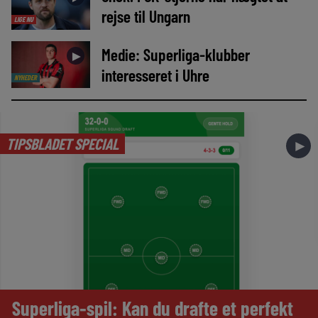
rejse til Ungarn
LIGE NU
Medie: Superliga-klubber
►
interesseret i Uhre
NYHEDER
TIPSBLADET SPECIAL
►
Superliga-spil: Kan du drafte et perfekt