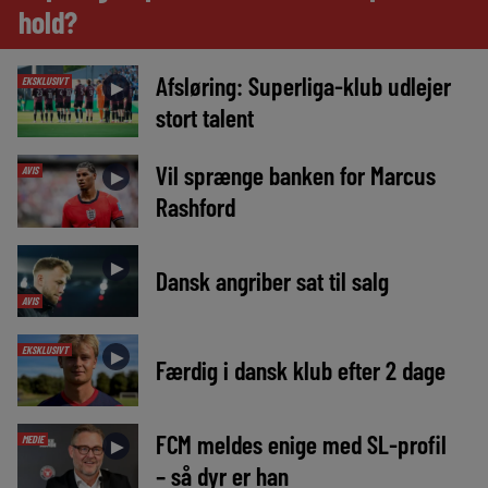
hold?
Afsløring: Superliga-klub udlejer
EKSKLUSIVT
►
stort talent
Vil sprænge banken for Marcus
AVIS
►
Rashford
►
Dansk angriber sat til salg
AVIS
EKSKLUSIVT
►
Færdig i dansk klub efter 2 dage
FCM meldes enige med SL-profil
MEDIE
►
– så dyr er han