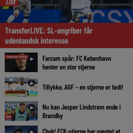
LIVE
TransferLIVE: SL-angriber får
udenlandsk interesse
Farzam spår: FC København
TIPSBLADET SPECIAL
►
henter en stor stjerne
►
Tillykke, AGF – en stjerne er født!
TIPSBLADETS DOM
Nu kan Jesper Lindstrøm ende i
►
Brøndby
AVIS
Chok! FCK-stjerne har nægtet at
►