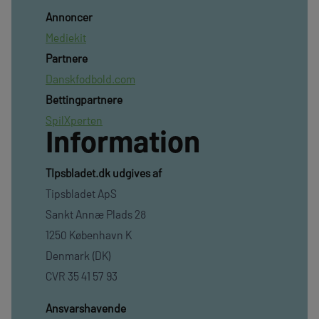
Annoncer
Mediekit
Partnere
Danskfodbold.com
Bettingpartnere
SpilXperten
Information
TIpsbladet.dk udgives af
Tipsbladet ApS
Sankt Annæ Plads 28
1250 København K
Denmark (DK)
CVR 35 41 57 93
Ansvarshavende