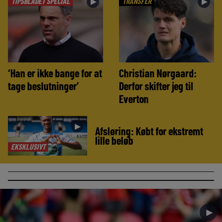
TIPSBLADET SPECIAL
TRANSFER
►
►
‘Han er ikke bange for at
Christian Nørgaard:
tage beslutninger’
Derfor skifter jeg til
Everton
►
Afsløring: Købt for ekstremt
lille beløb
EKSKLUSIVT
►