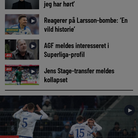
jeg har hørt’
Reagerer på Larsson-bombe: ‘En
►
vild historie’
INTERVIEW
AGF meldes interesseret i
►
Superliga-profil
AVIS
Jens Stage-transfer meldes
AVIS
►
kollapset
►