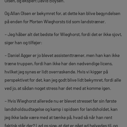
Olsen, og ekspert David Boysen.
Og Allan Olsen er bekymret for, at dette kan blive begyndelsen
på enden for Morten Wieghorsts tid som landstræner.
– Jeg håber alt det bedste for Wieghorst, fordi det er ikke sjovt,
siger han og tilføjer:
– Daniel Agger er jo blevet assistenttræner, men han kan ikke
træne truppen, fordi han ikke har den nødvendige licens,
hvilket jeg synes er lidt overraskende. Hvis vi kigger på
perspektivet for det, kan jeg godt blive lidt bekymret, fordi alle
ved jo, at sådan noget stress har det med at komme igen.
– Hvis Wieghorst allerede nu er blevet stresset før sin første
landsholdsudtagelse og kamp i spidsen for landsholdet, kan
jeg ikke lade være med at tænke på, hvad så når han rent
faktisk står der? Lad os sige, at det er gået ad helvedes til, og