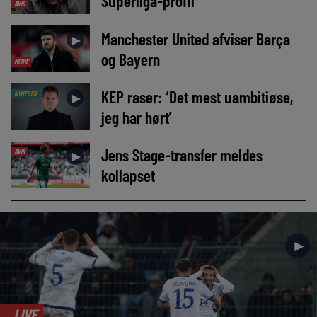
Superliga-profil
AVIS
Manchester United afviser Barça
►
og Bayern
MEDIE
KEP raser: ‘Det mest uambitiøse,
NYHEDER
►
jeg har hørt’
Jens Stage-transfer meldes
AVIS
►
kollapset
►
LIVE