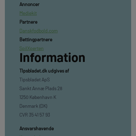
Annoncer
Mediekit
Partnere
Danskfodbold.com
Bettingpartnere
SpilXperten
Information
TIpsbladet.dk udgives af
Tipsbladet ApS
Sankt Annæ Plads 28
1250 København K
Denmark (DK)
CVR 35 41 57 93
Ansvarshavende