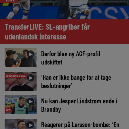
TransferLIVE: SL-angriber får
udenlandsk interesse
Derfor blev ny AGF-profil
►
udskiftet
‘Han er ikke bange for at tage
TIPSBLADET SPECIAL
►
beslutninger’
Nu kan Jesper Lindstrøm ende i
►
Brøndby
AVIS
Reagerer på Larsson-bombe: ‘En
►