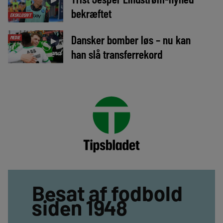
bekræftet
EKSKLUSIVT
Dansker bomber løs – nu kan
MEDIE
►
han slå transferrekord
Besat af fodbold
siden 1948