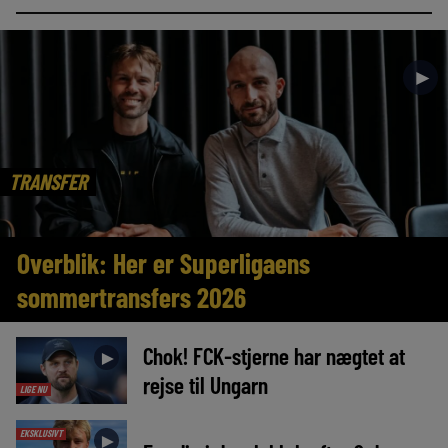
►
TRANSFER
Overblik: Her er Superligaens
sommertransfers 2026
Chok! FCK-stjerne har nægtet at
►
rejse til Ungarn
LIGE NU
EKSKLUSIVT
►