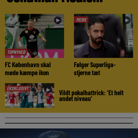
MEDIE
►
►
TOPNYHED
FC København skal
Følger Superliga-
møde kæmpe ikon
stjerne tæt
EKSKLUSIVT
►
Vildt pokalhattrick: ‘Et helt
andet niveau’