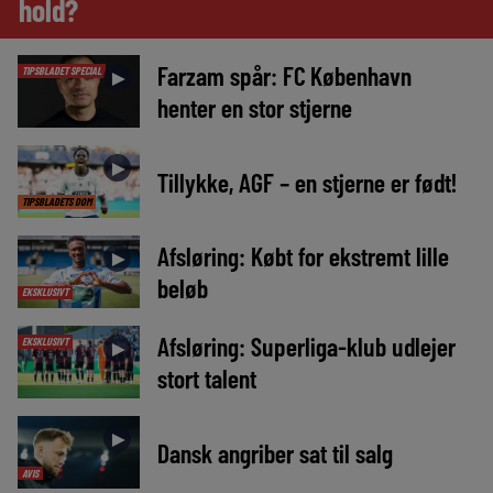
hold?
Farzam spår: FC København
TIPSBLADET SPECIAL
►
henter en stor stjerne
►
Tillykke, AGF – en stjerne er født!
TIPSBLADETS DOM
Afsløring: Købt for ekstremt lille
►
beløb
EKSKLUSIVT
Afsløring: Superliga-klub udlejer
EKSKLUSIVT
►
stort talent
►
Dansk angriber sat til salg
AVIS