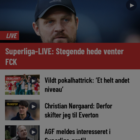
►
LIVE
Superliga-LIVE: Stegende hede venter
FCK
Vildt pokalhattrick: ‘Et helt andet
EKSKLUSIVT
►
niveau’
Christian Nørgaard: Derfor
TRANSFER
►
skifter jeg til Everton
AGF meldes interesseret i
►