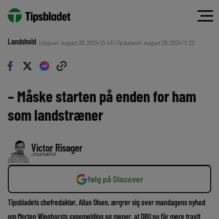
Landshold
Udgivet: august 26, 2024 10:43 | Opdateret: august 26, 2024 11:22
– Måske starten på enden for ham
som landstræner
Victor Risager
Journalist
følg på Discover
Tipsbladets chefredaktør, Allan Olsen, ærgrer sig over mandagens nyhed
om Morten Wieghorsts sygemelding og mener, at DBU nu får mere travlt