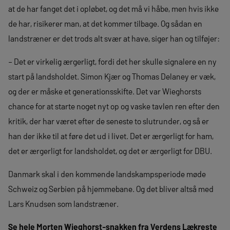
at de har fanget det i opløbet, og det må vi håbe, men hvis ikke
de har, risikerer man, at det kommer tilbage. Og sådan en
landstræner er det trods alt svær at have, siger han og tilføjer:
– Det er virkelig ærgerligt, fordi det her skulle signalere en ny
start på landsholdet. Simon Kjær og Thomas Delaney er væk,
og der er måske et generationsskifte. Det var Wieghorsts
chance for at starte noget nyt op og vaske tavlen ren efter den
kritik, der har været efter de seneste to slutrunder, og så er
han der ikke til at føre det ud i livet. Det er ærgerligt for ham,
det er ærgerligt for landsholdet, og det er ærgerligt for DBU.
Danmark skal i den kommende landskampsperiode møde
Schweiz og Serbien på hjemmebane. Og det bliver altså med
Lars Knudsen som landstræner.
Se hele Morten Wieghorst-snakken fra Verdens Lækreste