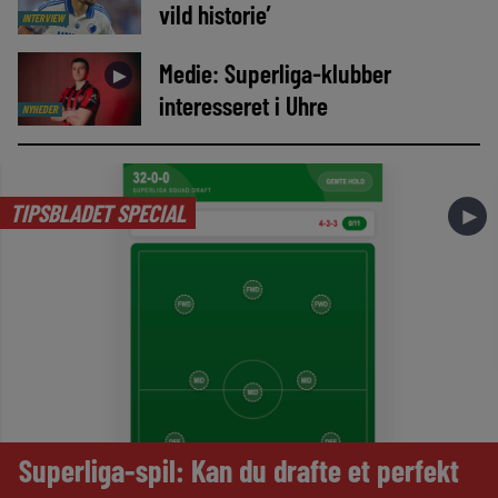
vild historie’
INTERVIEW
Medie: Superliga-klubber
►
interesseret i Uhre
NYHEDER
TIPSBLADET SPECIAL
►
Superliga-spil: Kan du drafte et perfekt