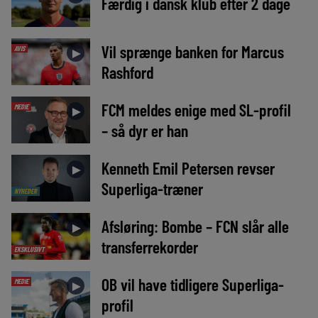
Færdig i dansk klub efter 2 dage
Vil sprænge banken for Marcus
AVIS
►
Rashford
FCM meldes enige med SL-profil
MEDIE
►
– så dyr er han
Kenneth Emil Petersen revser
►
Superliga-træner
NYHEDER
Afsløring: Bombe – FCN slår alle
►
transferrekorder
EKSKLUSIVT
OB vil have tidligere Superliga-
MEDIE
►
profil