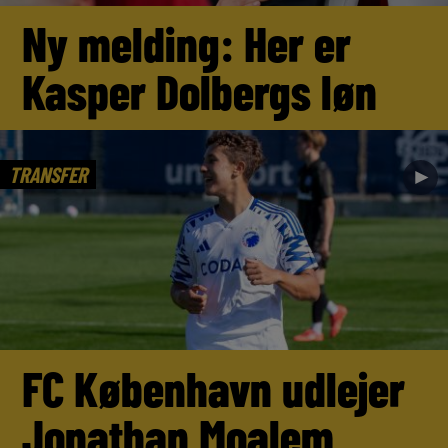
Ny melding: Her er
Kasper Dolbergs løn
TRANSFER
►
FC København udlejer
Jonathan Moalem