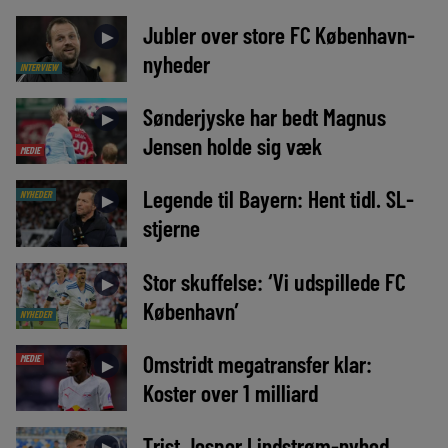
Jubler over store FC København-
►
nyheder
INTERVIEW
Sønderjyske har bedt Magnus
►
Jensen holde sig væk
MEDIE
Legende til Bayern: Hent tidl. SL-
NYHEDER
►
stjerne
Stor skuffelse: ‘Vi udspillede FC
►
København’
NYHEDER
Omstridt megatransfer klar:
MEDIE
►
Koster over 1 milliard
Trist Jesper Lindstrøm-nyhed
►