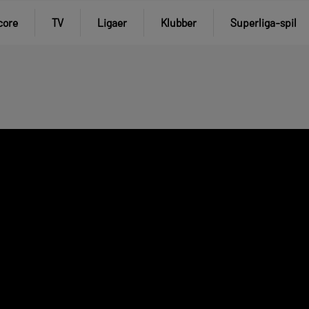
core
TV
Ligaer
Klubber
Superliga-spil