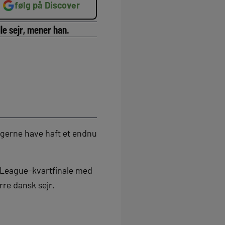
følg på Discover
le sejr, mener han.
 gerne have haft et endnu
s League-kvartfinale med
rre dansk sejr.