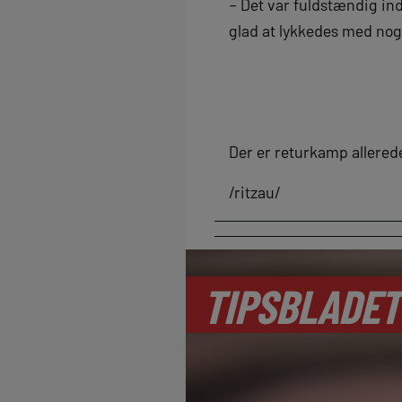
– Det var fuldstændig ind
glad at lykkedes med no
Der er returkamp allered
/ritzau/
TIPSBLADET