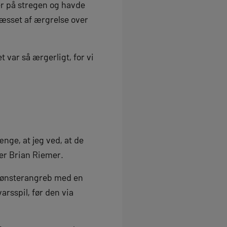
ler på stregen og havde
æsset af ærgrelse over
t var så ærgerligt, for vi
nge, at jeg ved, at de
ger Brian Riemer.
 mønsterangreb med en
arsspil, før den via