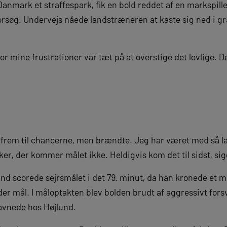
Danmark et straffespark, fik en bold reddet af en markspil
rsøg. Undervejs nåede landstræneren at kaste sig ned i gr
or mine frustrationer var tæt på at overstige det lovlige. De
m frem til chancerne, men brændte. Jeg har været med så læ
er, der kommer målet ikke. Heldigvis kom det til sidst, si
nd scorede sejrsmålet i det 79. minut, da han kronede et
er mål. I måloptakten blev bolden brudt af aggressivt forsv
avnede hos Højlund.