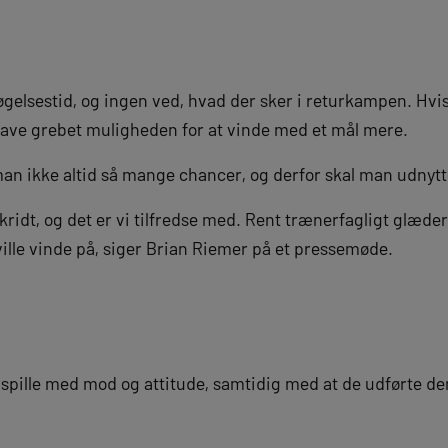
gelsestid, og ingen ved, hvad der sker i returkampen. Hvis
i have grebet muligheden for at vinde med et mål mere.
man ikke altid så mange chancer, og derfor skal man udnyt
skridt, og det er vi tilfredse med. Rent trænerfagligt glæde
ille vinde på, siger Brian Riemer på et pressemøde.
t spille med mod og attitude, samtidig med at de udførte de