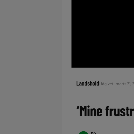
Landshold
Udgivet: marts 21, 
‘Mine frust