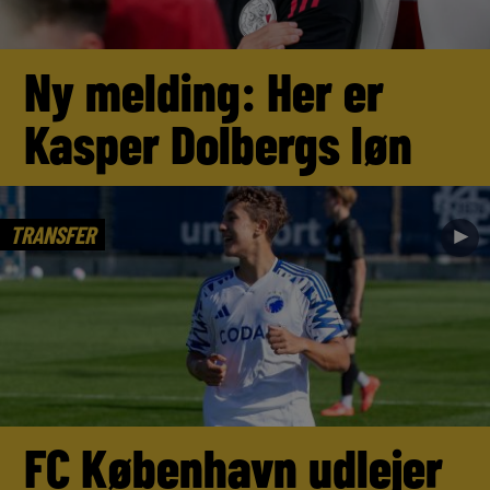
Ny melding: Her er
Kasper Dolbergs løn
TRANSFER
►
FC København udlejer