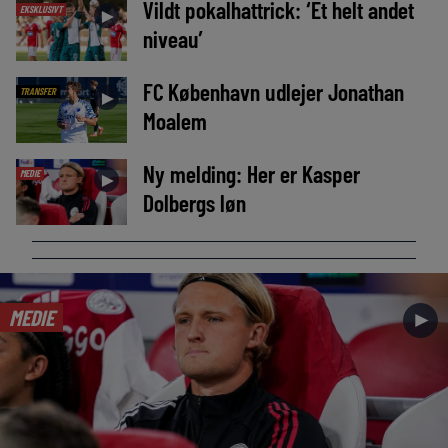
Vildt pokalhattrick: ‘Et helt andet
EKSKLUSIVT
►
niveau’
FC København udlejer Jonathan
TRANSFER
►
Moalem
Ny melding: Her er Kasper
MEDIE
►
Dolbergs løn
MEDIE
►