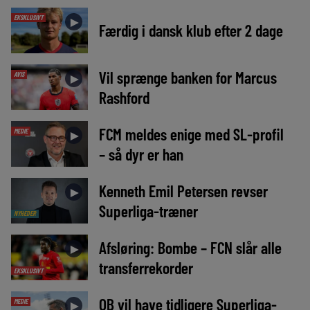
EKSKLUSIVT
►
Færdig i dansk klub efter 2 dage
Vil sprænge banken for Marcus
AVIS
►
Rashford
FCM meldes enige med SL-profil
MEDIE
►
– så dyr er han
Kenneth Emil Petersen revser
►
Superliga-træner
NYHEDER
Afsløring: Bombe – FCN slår alle
►
transferrekorder
EKSKLUSIVT
OB vil have tidligere Superliga-
MEDIE
►