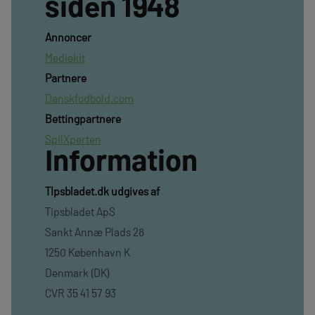
siden 1948
Annoncer
Mediekit
Partnere
Danskfodbold.com
Bettingpartnere
SpilXperten
Information
TIpsbladet.dk udgives af
Tipsbladet ApS
Sankt Annæ Plads 28
1250 København K
Denmark (DK)
CVR 35 41 57 93