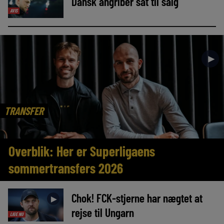
Dansk angriber sat til salg
AVIS
►
TRANSFER
Overblik: Her er Superligaens
sommertransfers 2026
Chok! FCK-stjerne har nægtet at
►
rejse til Ungarn
LIGE NU