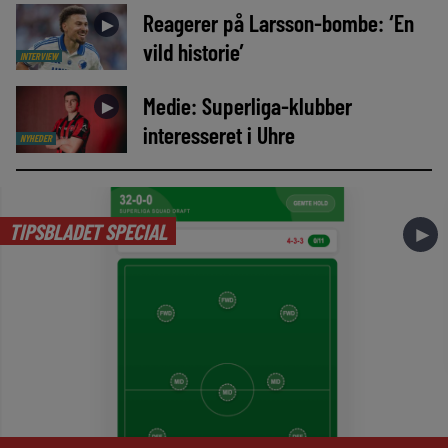
Reagerer på Larsson-bombe: ‘En
►
vild historie’
INTERVIEW
Medie: Superliga-klubber
►
interesseret i Uhre
NYHEDER
TIPSBLADET SPECIAL
►