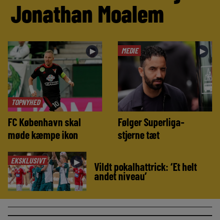
Jonathan Moalem
MEDIE
►
►
TOPNYHED
FC København skal
Følger Superliga-
møde kæmpe ikon
stjerne tæt
EKSKLUSIVT
►
Vildt pokalhattrick: ‘Et helt
andet niveau’