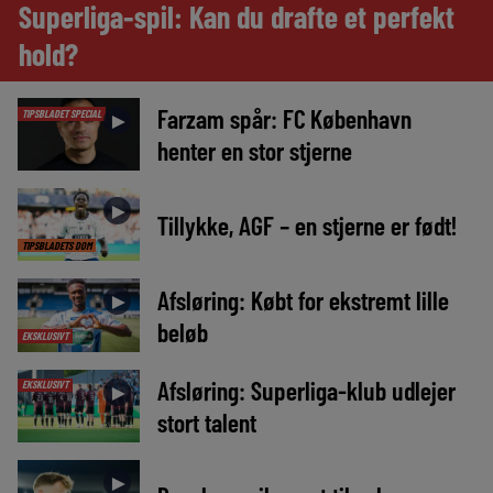
Superliga-spil: Kan du drafte et perfekt
hold?
Farzam spår: FC København
TIPSBLADET SPECIAL
►
henter en stor stjerne
►
Tillykke, AGF – en stjerne er født!
TIPSBLADETS DOM
Afsløring: Købt for ekstremt lille
►
beløb
EKSKLUSIVT
Afsløring: Superliga-klub udlejer
EKSKLUSIVT
►
stort talent
►