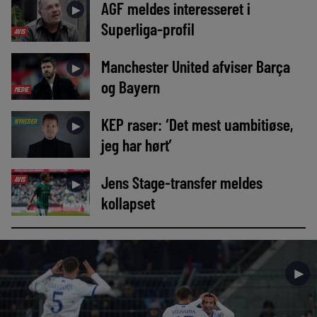
AGF meldes interesseret i
►
Superliga-profil
AVIS
Manchester United afviser Barça
►
og Bayern
MEDIE
KEP raser: ‘Det mest uambitiøse,
NYHEDER
►
jeg har hørt’
Jens Stage-transfer meldes
AVIS
►
kollapset
►