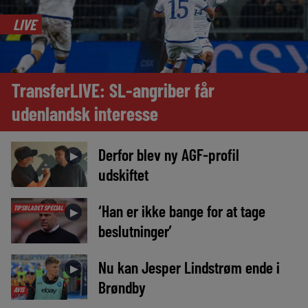
LIVE
TransferLIVE: SL-angriber får
udenlandsk interesse
Derfor blev ny AGF-profil
►
udskiftet
‘Han er ikke bange for at tage
TIPSBLADET SPECIAL
►
beslutninger’
Nu kan Jesper Lindstrøm ende i
►
Brøndby
AVIS