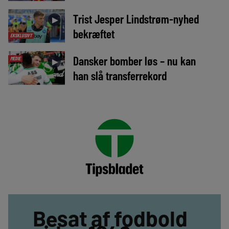
Trist Jesper Lindstrøm-nyhed
►
bekræftet
EKSKLUSIVT
Dansker bomber løs – nu kan
MEDIE
►
han slå transferrekord
Besat af fodbold