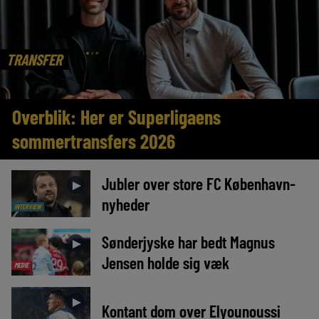
TRANSFER
Overblik: Her er Superligaens
sommertransfers 2026
Jubler over store FC København-
►
nyheder
INTERVIEW
Sønderjyske har bedt Magnus
►
Jensen holde sig væk
MEDIE
►
Kontant dom over Elyounoussi