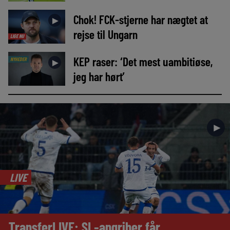
Chok! FCK-stjerne har nægtet at
►
rejse til Ungarn
LIGE NU
KEP raser: ‘Det mest uambitiøse,
NYHEDER
►
jeg har hørt’
►
LIVE
TransferLIVE: SL-angriber får