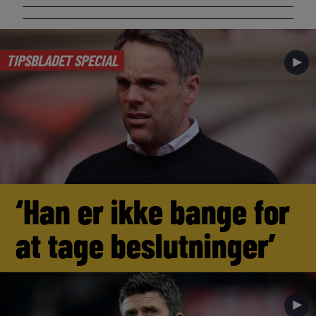
TIPSBLADET SPECIAL
►
‘Han er ikke bange for
at tage beslutninger’
►