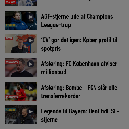
EKSPERT
AGF-stjerne ude af Champions
►
League-trup
NYHEDER
‘CV’ gør det igen: Køber profil til
MEDIE
►
spotpris
Afsløring: FC København afviser
EKSKLUSIVT
►
millionbud
Afsløring: Bombe – FCN slår alle
►
transferrekorder
EKSKLUSIVT
Legende til Bayern: Hent tidl. SL-
NYHEDER
►
stjerne