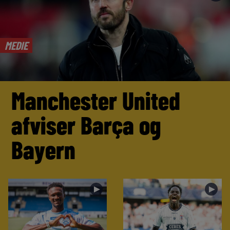
MEDIE
Manchester United
afviser Barça og
Bayern
►
►