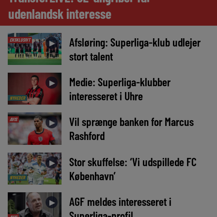
udenlandsk interesse
Afsløring: Superliga-klub udlejer
EKSKLUSIVT
►
stort talent
Medie: Superliga-klubber
►
interesseret i Uhre
NYHEDER
Vil sprænge banken for Marcus
AVIS
►
Rashford
Stor skuffelse: ‘Vi udspillede FC
►
København’
NYHEDER
AGF meldes interesseret i
►
Superliga-profil
AVIS