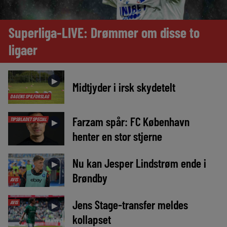
Superliga-LIVE: Drømmer om disse to
ligaer
►
Midtjyder i irsk skydetelt
DAGENS SPILFORSLAG
Farzam spår: FC København
TIPSBLADET SPECIAL
►
henter en stor stjerne
Nu kan Jesper Lindstrøm ende i
►
Brøndby
AVIS
Jens Stage-transfer meldes
AVIS
►
kollapset