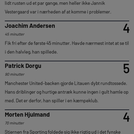
lidt rusten ud et par gange, men heller ikke Jannik
Vestergaard var i nærheden af at komme i problemer.
4
Joachim Andersen
45 minutter
Fik fri efter de første 45 minutter. Havde nærmest intet at se til
i den halvleg, han spillede.
5
Patrick Dorgu
90 minutter
Manchester United-backen gjorde Litauen dybt rundtossede.
Hans driblinger og hurtige antræk kunne ingen i gult hamle op
med. Det er derfor, han spiller i en kæmpeklub.
4
Morten Hjulmand
70 minutter
Stjernen fra Sporting foldede sig ikke rigtig ud i det fynske