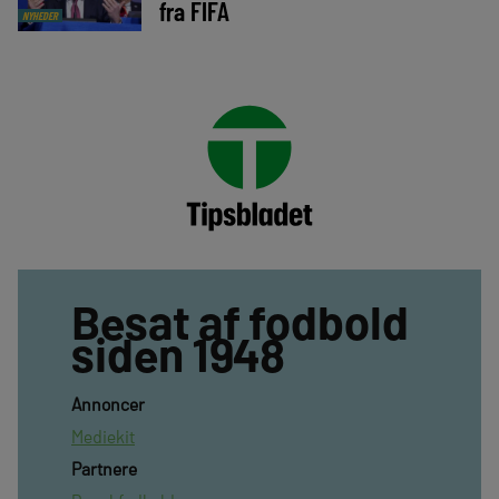
fra FIFA
NYHEDER
Besat af fodbold
siden 1948
Annoncer
Mediekit
Partnere