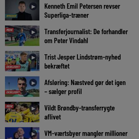
Kenneth Emil Petersen revser
►
Superliga-træner
NYHEDER
Transferjournalist: De forhandler
MEDIE
►
om Peter Vindahl
Trist Jesper Lindstrøm-nyhed
►
bekræftet
EKSKLUSIVT
Afsløring: Næstved gør det igen
►
– sælger profil
EKSKLUSIVT
Vildt Brøndby-transferrygte
MEDIE
►
aflivet
VM-værtsbyer mangler millioner
►