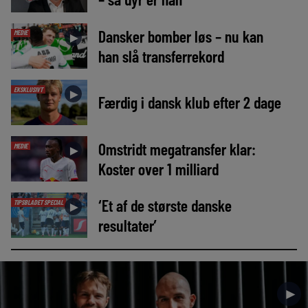
Dansker bomber løs – nu kan
MEDIE
►
han slå transferrekord
EKSKLUSIVT
►
Færdig i dansk klub efter 2 dage
Omstridt megatransfer klar:
MEDIE
►
Koster over 1 milliard
‘Et af de største danske
TIPSBLADET SPECIAL
►
resultater’
►