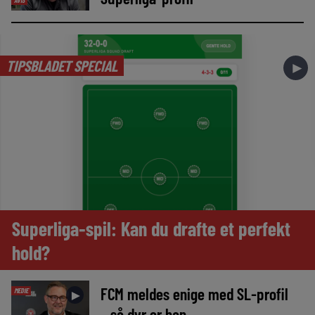
TIPSBLADET SPECIAL
►
Superliga-spil: Kan du drafte et perfekt
hold?
FCM meldes enige med SL-profil
MEDIE
►
– så dyr er han