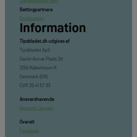
Danskfodbold.com
Bettingpartnere
SpilXperten
Information
TIpsbladet.dk udgives af
Tipsbladet ApS
Sankt Annæ Plads 28
1250 København K
Denmark (DK)
CVR 35 41 57 93
Ansvarshavende
Kenneth Jensen
Overalt
Facebook