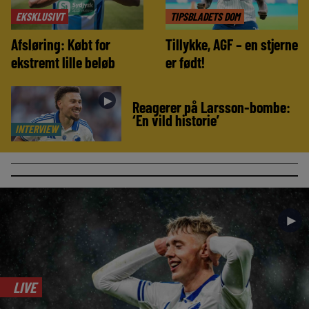
EKSKLUSIVT
TIPSBLADETS DOM
Afsløring: Købt for
Tillykke, AGF – en stjerne
ekstremt lille beløb
er født!
►
Reagerer på Larsson-bombe:
‘En vild historie’
INTERVIEW
►
LIVE