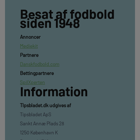
Besat af fodbold
siden 1948
Annoncer
Mediekit
Partnere
Danskfodbold.com
Bettingpartnere
SpilXperten
Information
TIpsbladet.dk udgives af
Tipsbladet ApS
Sankt Annæ Plads 28
1250 København K