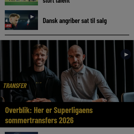
►
Dansk angriber sat til salg
AVIS
►
TRANSFER
Overblik: Her er Superligaens
sommertransfers 2026