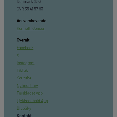
Denmark (DK)
CVR 35 41 57 93
Ansvarshavende
Kenneth Jensen
Overalt
Facebook
X
Instagram
TikTok
Youtube
Nyhedsbrev
Tipsbladet App
TjekFoodbold App
BlueSky
Kontakt