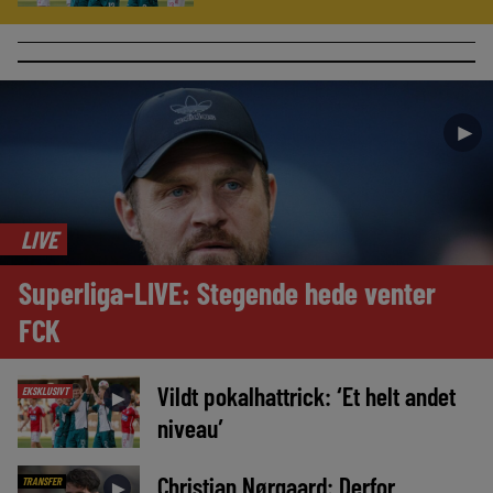
►
LIVE
Superliga-LIVE: Stegende hede venter
FCK
Vildt pokalhattrick: ‘Et helt andet
EKSKLUSIVT
►
niveau’
Christian Nørgaard: Derfor
TRANSFER
►