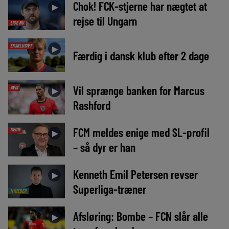
Chok! FCK-stjerne har nægtet at
►
rejse til Ungarn
LIGE NU
EKSKLUSIVT
►
Færdig i dansk klub efter 2 dage
Vil sprænge banken for Marcus
AVIS
►
Rashford
FCM meldes enige med SL-profil
MEDIE
►
– så dyr er han
Kenneth Emil Petersen revser
►
Superliga-træner
NYHEDER
Afsløring: Bombe – FCN slår alle
►