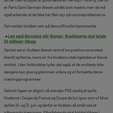
er Paris Saint Germain blevet udråbt som mestre, men de må
også erkende, at de ikke har fået styr på coronaproblemerne.
Det melder klubben selv på dens officielle hjemmeside.
Læs også:
Barcelona slår Neymar: Brasilianeren skal betale
50 millioner tilbage
Samlet set er klubben blevet ramt af tre positive coronatest
blandt spillerne, mens én fra klubbens stab ligeledes er blevet
smittet. I den forbindelse lyder det også, at de smittede ikke
længere kan give sygdommen videre og vil fortsætte deres
træningsprogrammer.
Selvom ligaen er afgjort, så mangler PSG stadig at spille
finalerne i Coupe de France og Coupe de la Ligue, som vil blive
spillet 24. og 31. juli, og derfor er klubben så småt ved at
påbegynde træningen. Efterfølgende skal holdet tilbage i