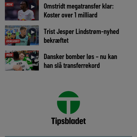
Omstridt megatransfer klar:
MEDIE
►
Koster over 1 milliard
Trist Jesper Lindstrøm-nyhed
►
bekræftet
EKSKLUSIVT
Dansker bomber løs – nu kan
MEDIE
►
han slå transferrekord