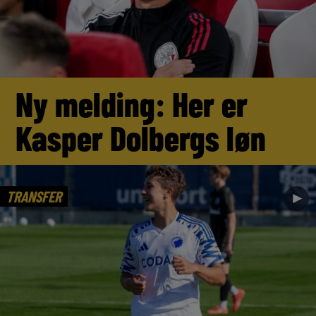
Ny melding: Her er
Kasper Dolbergs løn
TRANSFER
►