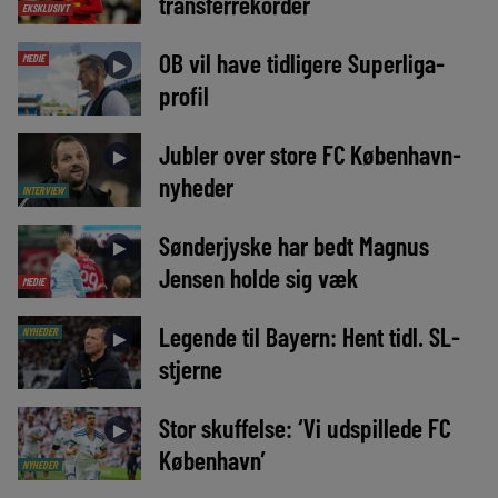
transferrekorder
EKSKLUSIVT
OB vil have tidligere Superliga-
MEDIE
►
profil
Jubler over store FC København-
►
nyheder
INTERVIEW
Sønderjyske har bedt Magnus
►
Jensen holde sig væk
MEDIE
Legende til Bayern: Hent tidl. SL-
NYHEDER
►
stjerne
Stor skuffelse: ‘Vi udspillede FC
►
København’
NYHEDER