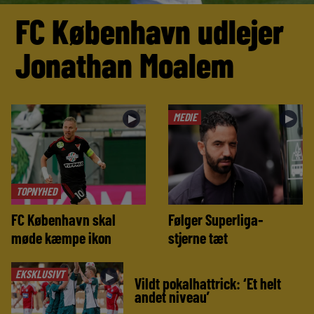
FC København udlejer
Jonathan Moalem
MEDIE
►
►
TOPNYHED
FC København skal
Følger Superliga-
møde kæmpe ikon
stjerne tæt
EKSKLUSIVT
►
Vildt pokalhattrick: ‘Et helt
andet niveau’