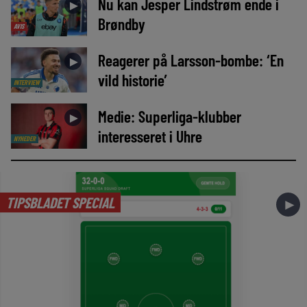
Nu kan Jesper Lindstrøm ende i
►
Brøndby
AVIS
Reagerer på Larsson-bombe: ‘En
►
vild historie’
INTERVIEW
Medie: Superliga-klubber
►
interesseret i Uhre
NYHEDER
TIPSBLADET SPECIAL
►