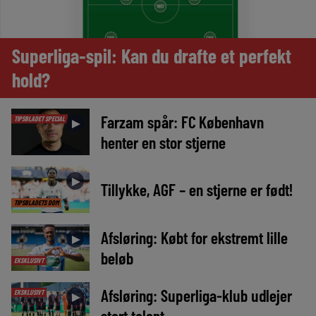
Superliga-spil: Kan du drafte et perfekt
hold?
Farzam spår: FC København
TIPSBLADET SPECIAL
►
henter en stor stjerne
►
Tillykke, AGF – en stjerne er født!
TIPSBLADETS DOM
Afsløring: Købt for ekstremt lille
►
beløb
EKSKLUSIVT
Afsløring: Superliga-klub udlejer
EKSKLUSIVT
►
stort talent