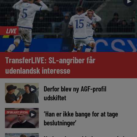
►
LIVE
TransferLIVE: SL-angriber får
udenlandsk interesse
Derfor blev ny AGF-profil
►
udskiftet
‘Han er ikke bange for at tage
TIPSBLADET SPECIAL
►
beslutninger’