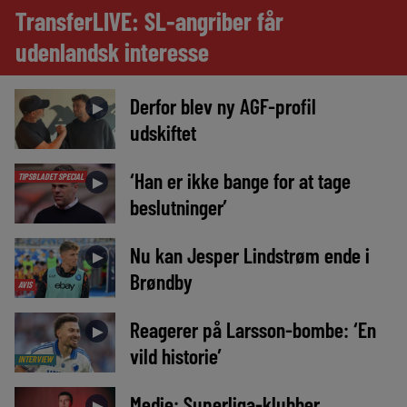
TransferLIVE: SL-angriber får
udenlandsk interesse
Derfor blev ny AGF-profil
►
udskiftet
‘Han er ikke bange for at tage
TIPSBLADET SPECIAL
►
beslutninger’
Nu kan Jesper Lindstrøm ende i
►
Brøndby
AVIS
Reagerer på Larsson-bombe: ‘En
►
vild historie’
INTERVIEW
Medie: Superliga-klubber
►