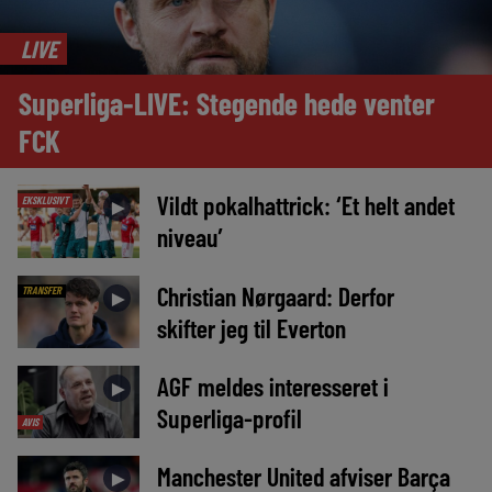
LIVE
Superliga-LIVE: Stegende hede venter
FCK
Vildt pokalhattrick: ‘Et helt andet
EKSKLUSIVT
►
niveau’
Christian Nørgaard: Derfor
TRANSFER
►
skifter jeg til Everton
AGF meldes interesseret i
►
Superliga-profil
AVIS
Manchester United afviser Barça
►