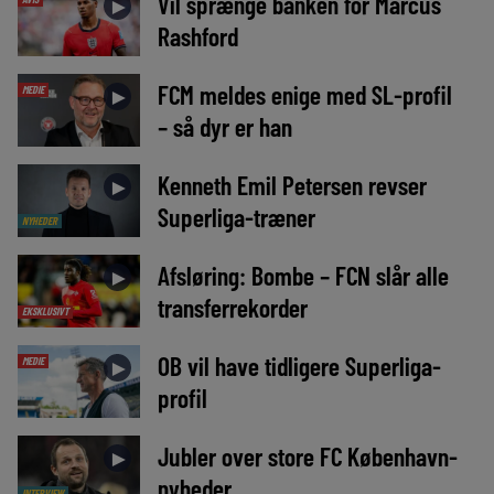
Vil sprænge banken for Marcus
►
Rashford
FCM meldes enige med SL-profil
MEDIE
►
– så dyr er han
Kenneth Emil Petersen revser
►
Superliga-træner
NYHEDER
Afsløring: Bombe – FCN slår alle
►
transferrekorder
EKSKLUSIVT
OB vil have tidligere Superliga-
MEDIE
►
profil
Jubler over store FC København-
►
nyheder
INTERVIEW