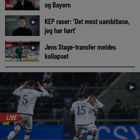
og Bayern
MEDIE
KEP raser: ‘Det mest uambitiøse,
NYHEDER
►
jeg har hørt’
Jens Stage-transfer meldes
AVIS
►
kollapset
►
LIVE