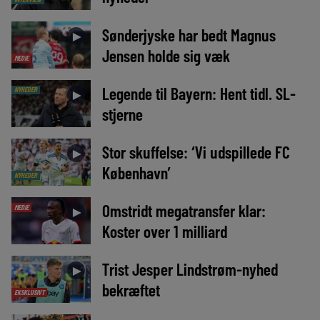
Sønderjyske har bedt Magnus
►
Jensen holde sig væk
MEDIE
Legende til Bayern: Hent tidl. SL-
NYHEDER
►
stjerne
Stor skuffelse: ‘Vi udspillede FC
►
København’
NYHEDER
Omstridt megatransfer klar:
MEDIE
►
Koster over 1 milliard
Trist Jesper Lindstrøm-nyhed
►
bekræftet
EKSKLUSIVT