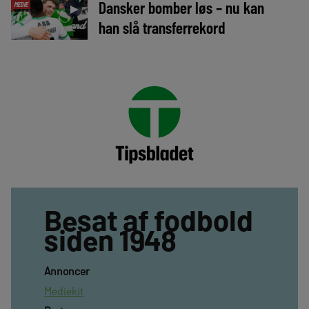
Dansker bomber løs – nu kan
MEDIE
►
han slå transferrekord
Besat af fodbold
siden 1948
Annoncer
Mediekit