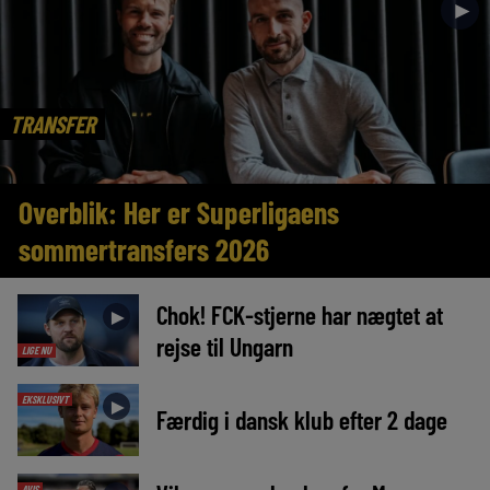
►
TRANSFER
Overblik: Her er Superligaens
sommertransfers 2026
Chok! FCK-stjerne har nægtet at
►
rejse til Ungarn
LIGE NU
EKSKLUSIVT
►
Færdig i dansk klub efter 2 dage
AVIS