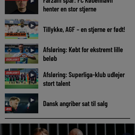
►
henter en stor stjerne
►
Tillykke, AGF – en stjerne er født!
TIPSBLADETS DOM
Afsløring: Købt for ekstremt lille
►
beløb
EKSKLUSIVT
Afsløring: Superliga-klub udlejer
EKSKLUSIVT
►
stort talent
►
Dansk angriber sat til salg
AVIS