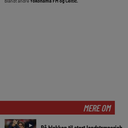
blandt andre
Yokohama FM og Celtic.
MERE OM
►
På blokken til stort landstrænerjob