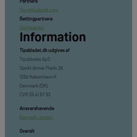
Partnere
Danskfodbold.com
Bettingpartnere
SpilXperten
Information
TIpsbladet.dk udgives af
Tipsbladet ApS
Sankt Annæ Plads 28
1250 København K
Denmark (DK)
CVR 35 41 57 93
Ansvarshavende
Kenneth Jensen
Overalt