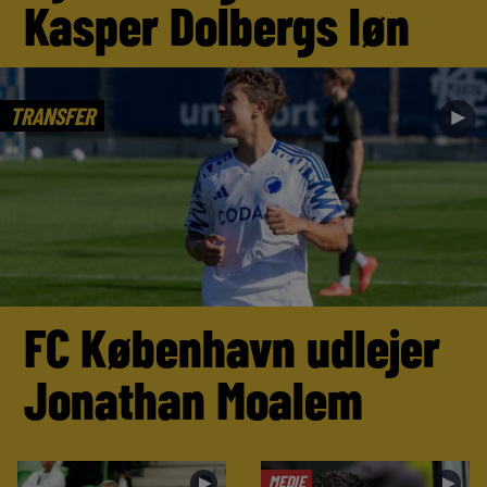
Kasper Dolbergs løn
TRANSFER
►
FC København udlejer
Jonathan Moalem
MEDIE
►
►