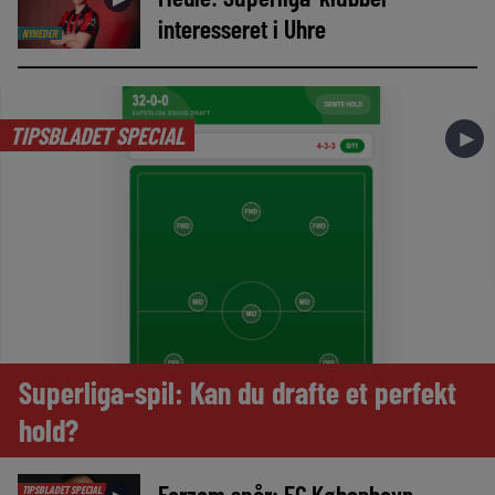
interesseret i Uhre
NYHEDER
TIPSBLADET SPECIAL
►
Superliga-spil: Kan du drafte et perfekt
hold?
Farzam spår: FC København
TIPSBLADET SPECIAL