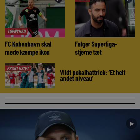
TOPNYHED
FC København skal
Følger Superliga-
møde kæmpe ikon
stjerne tæt
EKSKLUSIVT
►
Vildt pokalhattrick: ‘Et helt
andet niveau’
►