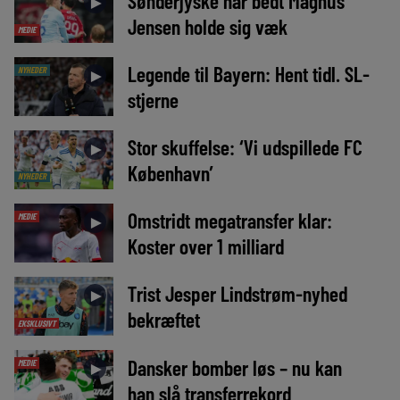
Sønderjyske har bedt Magnus
►
Jensen holde sig væk
MEDIE
Legende til Bayern: Hent tidl. SL-
NYHEDER
►
stjerne
Stor skuffelse: ‘Vi udspillede FC
►
København’
NYHEDER
Omstridt megatransfer klar:
MEDIE
►
Koster over 1 milliard
Trist Jesper Lindstrøm-nyhed
►
bekræftet
EKSKLUSIVT
Dansker bomber løs – nu kan
MEDIE
►
han slå transferrekord