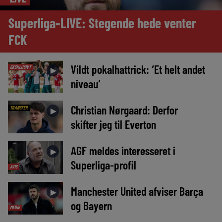
Superliga-LIVE: Stegende hede venter
FCK
Vildt pokalhattrick: ‘Et helt andet
EKSKLUSIVT
►
niveau’
Christian Nørgaard: Derfor
TRANSFER
►
skifter jeg til Everton
AGF meldes interesseret i
►
Superliga-profil
AVIS
Manchester United afviser Barça
►
og Bayern
MEDIE