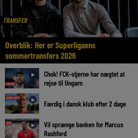
TRANSFER
Overblik: Her er Superligaens
sommertransfers 2026
Chok! FCK-stjerne har nægtet at
►
rejse til Ungarn
LIGE NU
EKSKLUSIVT
►
Færdig i dansk klub efter 2 dage
Vil sprænge banken for Marcus
AVIS
►
Rashford