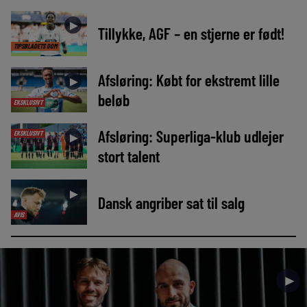
►
Tillykke, AGF – en stjerne er født!
TIPSBLADETS DOM
Afsløring: Købt for ekstremt lille
►
beløb
EKSKLUSIVT
Afsløring: Superliga-klub udlejer
EKSKLUSIVT
►
stort talent
►
Dansk angriber sat til salg
AVIS
►