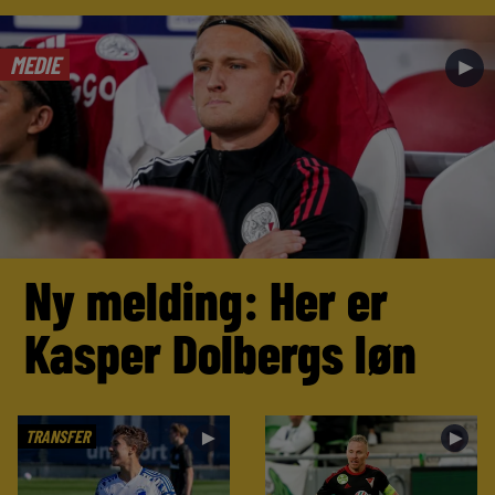
MEDIE
►
Ny melding: Her er
Kasper Dolbergs løn
TRANSFER
►
►