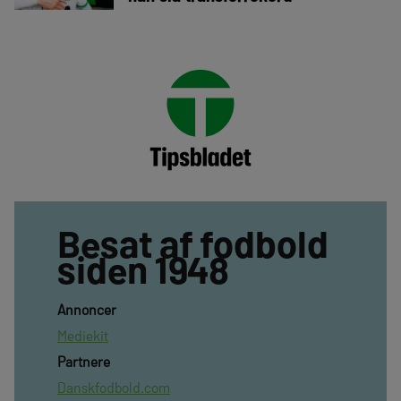
Besat af fodbold
siden 1948
Annoncer
Mediekit
Partnere
Danskfodbold.com