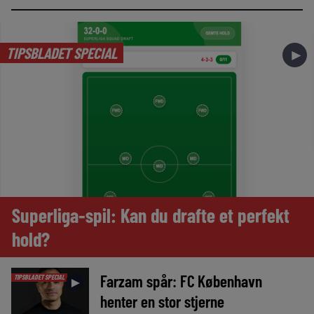
TIPSBLADET SPECIAL
►
Superliga-spil: Kan du drafte et perfekt
hold?
Farzam spår: FC København
TIPSBLADET SPECIAL
►
henter en stor stjerne