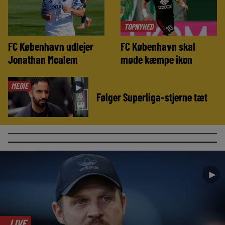
TOPNYHED
FC København udlejer
FC København skal
Jonathan Moalem
møde kæmpe ikon
MEDIE
►
Følger Superliga-stjerne tæt
►
LIVE