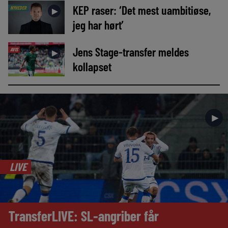
KEP raser: ‘Det mest uambitiøse,
NYHEDER
►
jeg har hørt’
Jens Stage-transfer meldes
AVIS
►
kollapset
►
LIVE
TransferLIVE: SL-angriber får