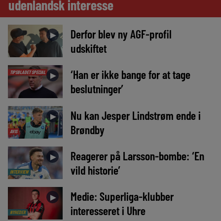
udenlandsk interesse
Derfor blev ny AGF-profil
►
udskiftet
‘Han er ikke bange for at tage
TIPSBLADET SPECIAL
►
beslutninger’
Nu kan Jesper Lindstrøm ende i
►
Brøndby
AVIS
Reagerer på Larsson-bombe: ‘En
►
vild historie’
INTERVIEW
Medie: Superliga-klubber
►
interesseret i Uhre
NYHEDER