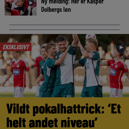
Ny melding: Her er Kasper
MEDIE
►
Dolbergs løn
EKSKLUSIVT
►
Vildt pokalhattrick: ‘Et
helt andet niveau’