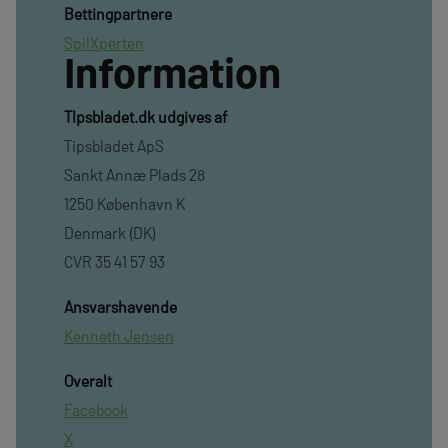
Bettingpartnere
SpilXperten
Information
TIpsbladet.dk udgives af
Tipsbladet ApS
Sankt Annæ Plads 28
1250 København K
Denmark (DK)
CVR 35 41 57 93
Ansvarshavende
Kenneth Jensen
Overalt
Facebook
X