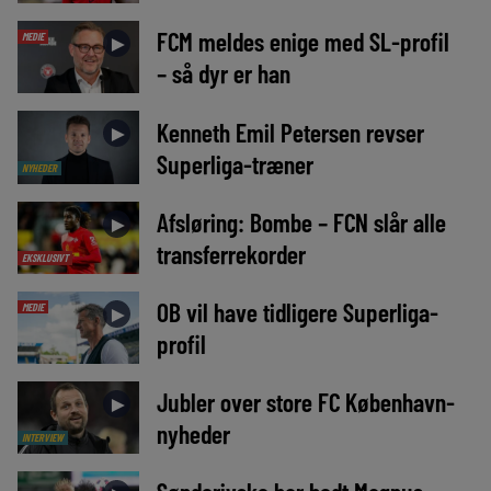
FCM meldes enige med SL-profil
MEDIE
►
– så dyr er han
Kenneth Emil Petersen revser
►
Superliga-træner
NYHEDER
Afsløring: Bombe – FCN slår alle
►
transferrekorder
EKSKLUSIVT
OB vil have tidligere Superliga-
MEDIE
►
profil
Jubler over store FC København-
►
nyheder
INTERVIEW