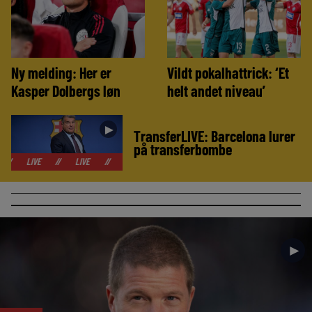
Ny melding: Her er
Vildt pokalhattrick: ‘Et
Kasper Dolbergs løn
helt andet niveau’
►
TransferLIVE: Barcelona lurer
på transferbombe
//
LIVE
//
LIVE
//
LIVE
//
LIVE
//
LIVE
//
LIVE
/
►