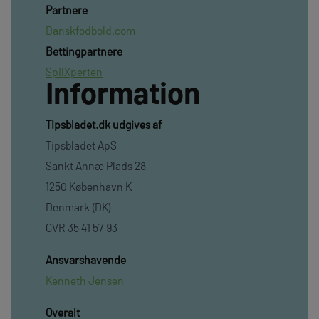
Partnere
Danskfodbold.com
Bettingpartnere
SpilXperten
Information
TIpsbladet.dk udgives af
Tipsbladet ApS
Sankt Annæ Plads 28
1250 København K
Denmark (DK)
CVR 35 41 57 93
Ansvarshavende
Kenneth Jensen
Overalt