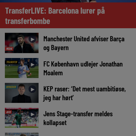
TransferLIVE: Barcelona lurer på
transferbombe
Manchester United afviser Barça
►
og Bayern
MEDIE
FC København udlejer Jonathan
TRANSFER
►
Moalem
KEP raser: ‘Det mest uambitiøse,
NYHEDER
►
jeg har hørt’
Jens Stage-transfer meldes
AVIS
►
kollapset