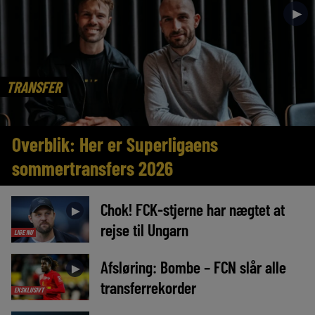
►
TRANSFER
Overblik: Her er Superligaens
sommertransfers 2026
Chok! FCK-stjerne har nægtet at
►
rejse til Ungarn
LIGE NU
Afsløring: Bombe – FCN slår alle
►
transferrekorder
EKSKLUSIVT