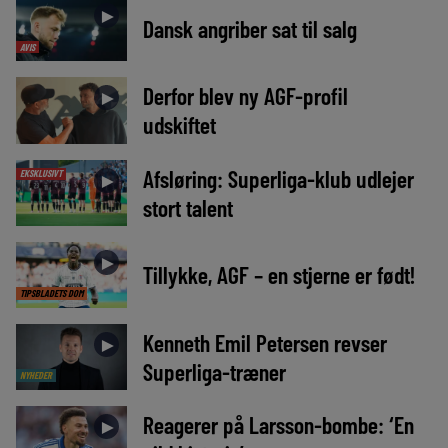
►
Dansk angriber sat til salg
AVIS
Derfor blev ny AGF-profil
►
udskiftet
Afsløring: Superliga-klub udlejer
EKSKLUSIVT
►
stort talent
►
Tillykke, AGF – en stjerne er født!
TIPSBLADETS DOM
Kenneth Emil Petersen revser
►
Superliga-træner
NYHEDER
Reagerer på Larsson-bombe: ‘En
►