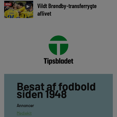
Vildt Brøndby-transferrygte
MEDIE
►
aflivet
Besat af fodbold
siden 1948
Annoncer
Mediekit