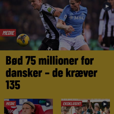
►
MEDIE
Bød 75 millioner for
dansker – de kræver
135
MEDIE
EKSKLUSIVT
►
►