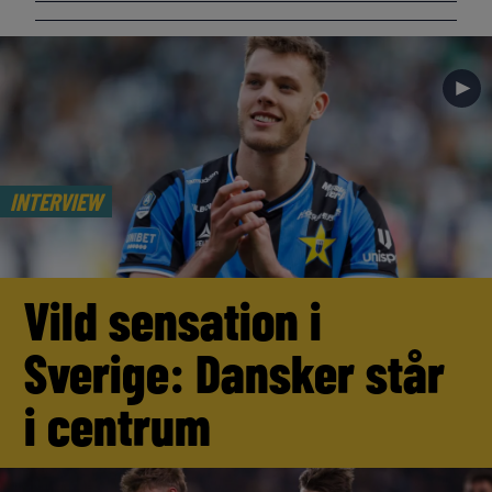
►
INTERVIEW
Vild sensation i
Sverige: Dansker står
i centrum