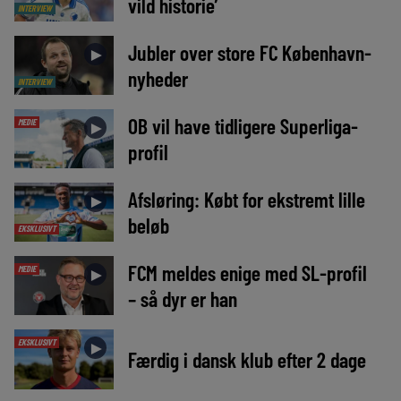
vild historie’
INTERVIEW
Jubler over store FC København-
►
nyheder
INTERVIEW
OB vil have tidligere Superliga-
MEDIE
►
profil
Afsløring: Købt for ekstremt lille
►
beløb
EKSKLUSIVT
FCM meldes enige med SL-profil
MEDIE
►
– så dyr er han
EKSKLUSIVT
►
Færdig i dansk klub efter 2 dage