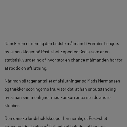
Danskeren er nemlig den bedste målmand i Premier League,
hvis man kigger på Post-shot Expected Goals, som er en
statistisk vurdering af, hvor stor en chance målmanden har for
at redde en afslutning.
Når man så tager antallet af afslutninger på Mads Hermansen
og trækker scoringerne fra, viser det, at han er outstanding,
hvis man sammenligner med konkurrenterne i de andre
klubber.
Den danske landsholdskeeper har nemlig et Post-shot
Expected Goals plus på 5,8, hvilket betyder, at han har