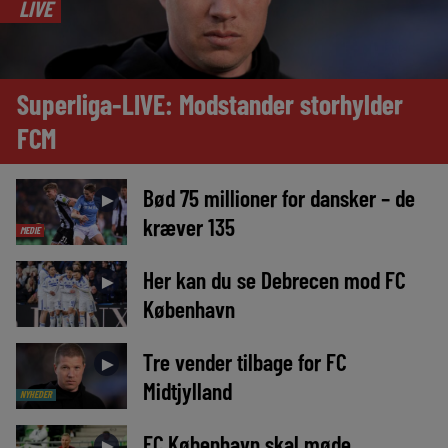
LIVE
Superliga-LIVE: Modstander storhylder
FCM
Bød 75 millioner for dansker – de
►
kræver 135
MEDIE
Her kan du se Debrecen mod FC
►
København
Tre vender tilbage for FC
►
Midtjylland
NYHEDER
FC København skal møde
►