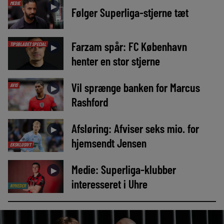
MEDIE
►
Følger Superliga-stjerne tæt
Farzam spår: FC København
TIPSBLADET SPECIAL
►
henter en stor stjerne
Vil sprænge banken for Marcus
AVIS
►
Rashford
Afsløring: Afviser seks mio. for
►
hjemsendt Jensen
EKSKLUSIVT
Medie: Superliga-klubber
►
interesseret i Uhre
NYHEDER