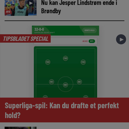
Nu kan Jesper Lindstrøm ende i
►
Brøndby
AVIS
TIPSBLADET SPECIAL
►
Superliga-spil: Kan du drafte et perfekt
hold?