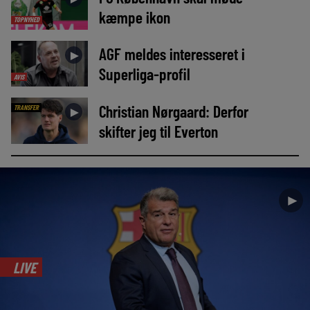
kæmpe ikon
TOPNYHED
AGF meldes interesseret i
►
Superliga-profil
AVIS
Christian Nørgaard: Derfor
TRANSFER
►
skifter jeg til Everton
►
LIVE