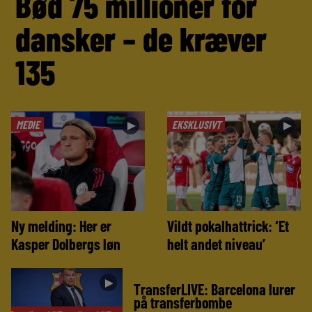
Bød 75 millioner for
dansker – de kræver
135
MEDIE
EKSKLUSIVT
►
►
Ny melding: Her er
Vildt pokalhattrick: ‘Et
Kasper Dolbergs løn
helt andet niveau’
►
TransferLIVE: Barcelona lurer
på transferbombe