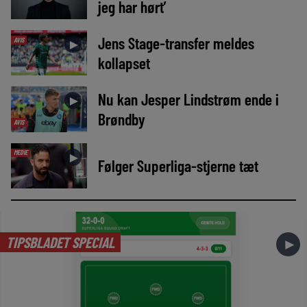
jeg har hørt’
Jens Stage-transfer meldes
AVIS
►
kollapset
Nu kan Jesper Lindstrøm ende i
►
Brøndby
AVIS
MEDIE
►
Følger Superliga-stjerne tæt
TIPSBLADET SPECIAL
►