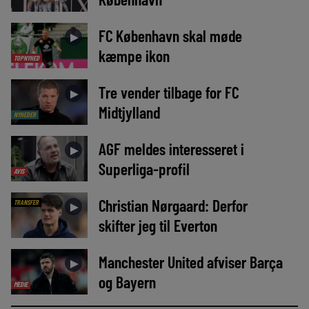
FC København skal møde
►
kæmpe ikon
TOPNYHED
Tre vender tilbage for FC
►
Midtjylland
NYHEDER
AGF meldes interesseret i
►
Superliga-profil
AVIS
Christian Nørgaard: Derfor
TRANSFER
►
skifter jeg til Everton
Manchester United afviser Barça
►
og Bayern
MEDIE