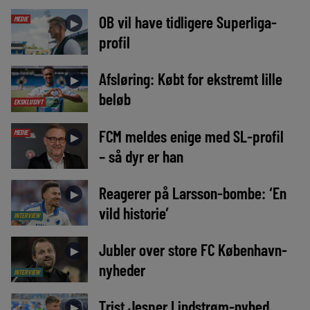
OB vil have tidligere Superliga-
MEDIE
►
profil
Afsløring: Købt for ekstremt lille
►
beløb
EKSKLUSIVT
FCM meldes enige med SL-profil
MEDIE
►
– så dyr er han
Reagerer på Larsson-bombe: ‘En
►
vild historie’
INTERVIEW
Jubler over store FC København-
►
nyheder
INTERVIEW
Trist Jesper Lindstrøm-nyhed
►