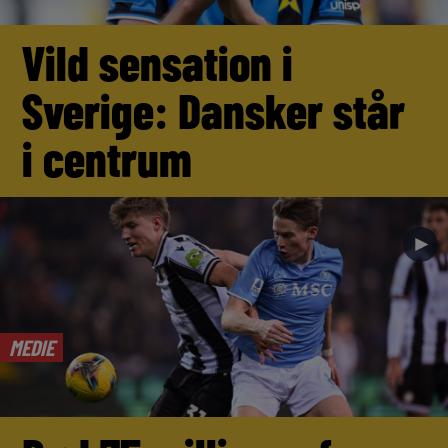
Vild sensation i
Sverige: Dansker står
i centrum
►
MEDIE