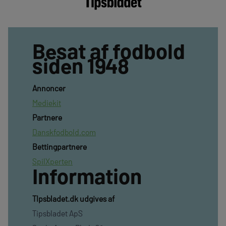
Besat af fodbold
siden 1948
Annoncer
Mediekit
Partnere
Danskfodbold.com
Bettingpartnere
SpilXperten
Information
TIpsbladet.dk udgives af
Tipsbladet ApS