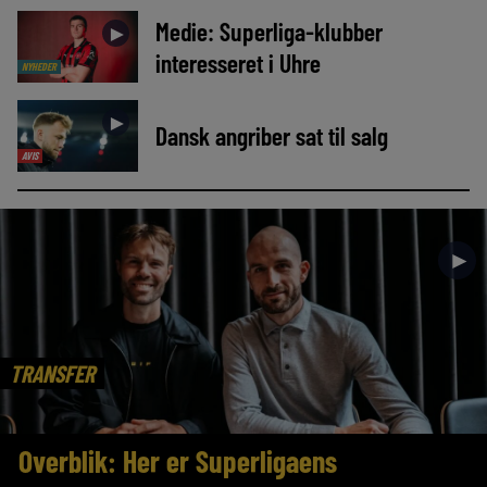
Medie: Superliga-klubber
►
interesseret i Uhre
NYHEDER
►
Dansk angriber sat til salg
AVIS
►
TRANSFER
Overblik: Her er Superligaens