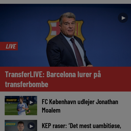
►
LIVE
TransferLIVE: Barcelona lurer på
transferbombe
FC København udlejer Jonathan
TRANSFER
►
Moalem
KEP raser: ‘Det mest uambitiøse,
NYHEDER
►