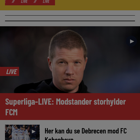
LIVE
//
LIVE
//
LIVE
//
LIVE
//
LIVE
//
LIVE
//
LIV
►
LIVE
Superliga-LIVE: Modstander storhylder
FCM
Her kan du se Debrecen mod FC
►
København