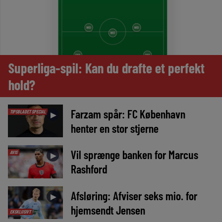
Superliga-spil: Kan du drafte et perfekt
hold?
Farzam spår: FC København
TIPSBLADET SPECIAL
►
henter en stor stjerne
Vil sprænge banken for Marcus
AVIS
►
Rashford
Afsløring: Afviser seks mio. for
►
hjemsendt Jensen
EKSKLUSIVT