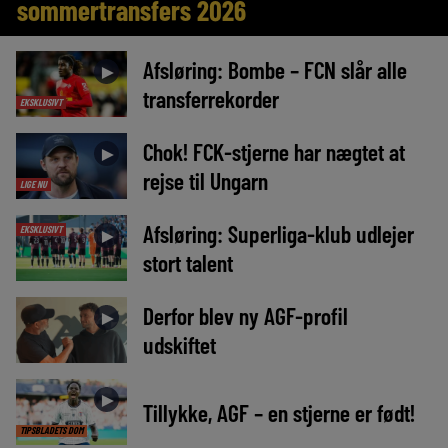
sommertransfers 2026
Afsløring: Bombe – FCN slår alle
►
transferrekorder
EKSKLUSIVT
Chok! FCK-stjerne har nægtet at
►
rejse til Ungarn
LIGE NU
Afsløring: Superliga-klub udlejer
EKSKLUSIVT
►
stort talent
Derfor blev ny AGF-profil
►
udskiftet
►
Tillykke, AGF – en stjerne er født!
TIPSBLADETS DOM