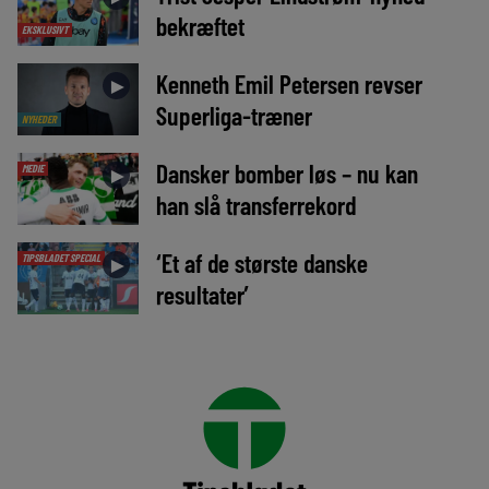
bekræftet
EKSKLUSIVT
Kenneth Emil Petersen revser
►
Superliga-træner
NYHEDER
Dansker bomber løs – nu kan
MEDIE
►
han slå transferrekord
‘Et af de største danske
TIPSBLADET SPECIAL
►
resultater’