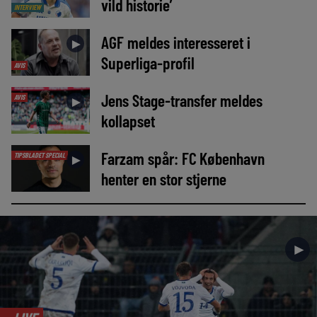
vild historie’
INTERVIEW
AGF meldes interesseret i
►
Superliga-profil
AVIS
Jens Stage-transfer meldes
AVIS
►
kollapset
Farzam spår: FC København
TIPSBLADET SPECIAL
►
henter en stor stjerne
►