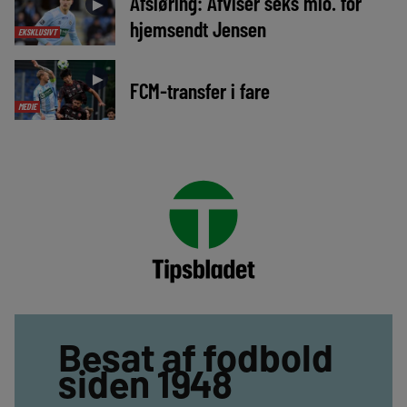
Afsløring: Afviser seks mio. for
►
hjemsendt Jensen
EKSKLUSIVT
►
FCM-transfer i fare
MEDIE
Besat af fodbold
siden 1948