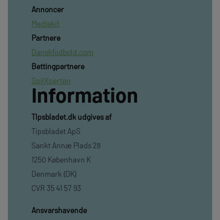
Annoncer
Mediekit
Partnere
Danskfodbold.com
Bettingpartnere
SpilXperten
Information
TIpsbladet.dk udgives af
Tipsbladet ApS
Sankt Annæ Plads 28
1250 København K
Denmark (DK)
CVR 35 41 57 93
Ansvarshavende