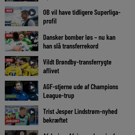
OB vil have tidligere Superliga-
MEDIE
►
profil
Dansker bomber løs – nu kan
MEDIE
►
han slå transferrekord
Vildt Brøndby-transferrygte
MEDIE
►
aflivet
AGF-stjerne ude af Champions
►
League-trup
NYHEDER
Trist Jesper Lindstrøm-nyhed
►
bekræftet
EKSKLUSIVT