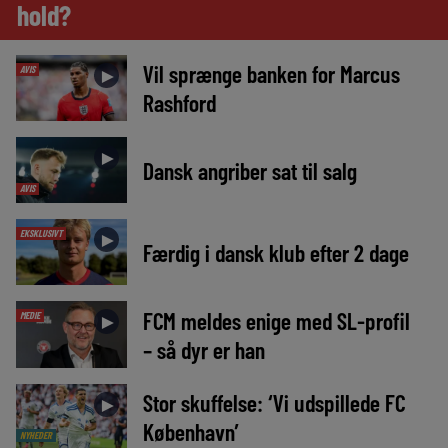
hold?
Vil sprænge banken for Marcus
AVIS
►
Rashford
►
Dansk angriber sat til salg
AVIS
EKSKLUSIVT
►
Færdig i dansk klub efter 2 dage
FCM meldes enige med SL-profil
MEDIE
►
– så dyr er han
Stor skuffelse: ‘Vi udspillede FC
►
København’
NYHEDER