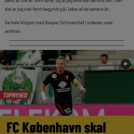
bare, at folk er, som de er, og at jeg ikke kan ændre det. Men
det er jeg nok først begyndt på i løbet af de senere år.
Se hele klippet med Kasper Schmeichel i videoen over
artiklen.
►
TOPNYHED
FC København skal