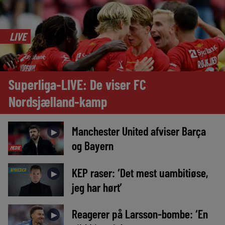
LIVE
Superliga-LIVE: De viser FC
Nordsjælland-kamp
Manchester United afviser Barça
►
og Bayern
MEDIE
KEP raser: ‘Det mest uambitiøse,
NYHEDER
►
jeg har hørt’
Reagerer på Larsson-bombe: ‘En
►