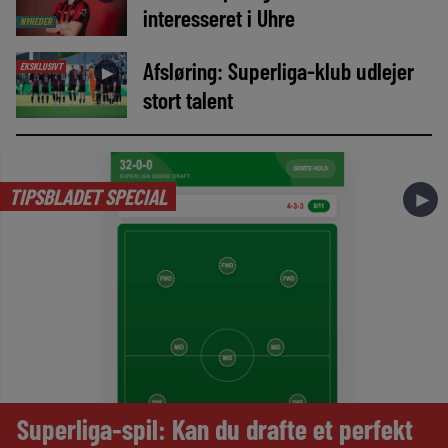
interesseret i Uhre
NYHEDER
Afsløring: Superliga-klub udlejer
EKSKLUSIVT
►
stort talent
TIPSBLADET SPECIAL
►
Superliga-spil: Kan du drafte et perfekt