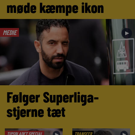
møde kæmpe ikon
MEDIE
►
Følger Superliga-
stjerne tæt
TIPSBLADET SPECIAL
TRANSFER
►
►