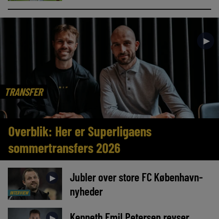
►
TRANSFER
Overblik: Her er Superligaens
sommertransfers 2026
Jubler over store FC København-
►
nyheder
INTERVIEW
Kenneth Emil Petersen revser
►