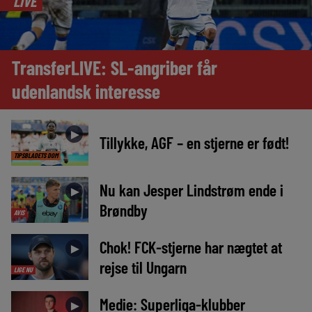
LIVE
TransferLIVE: SL-angriber får
udenlandsk interesse
►
Tillykke, AGF – en stjerne er født!
TIPSBLADETS DOM
Nu kan Jesper Lindstrøm ende i
►
Brøndby
AVIS
Chok! FCK-stjerne har nægtet at
►
rejse til Ungarn
LIGE NU
Medie: Superliga-klubber
►