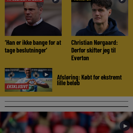
‘Han er ikke bange for at
Christian Nørgaard:
tage beslutninger’
Derfor skifter jeg til
Everton
►
Afsløring: Købt for ekstremt
lille beløb
EKSKLUSIVT
►